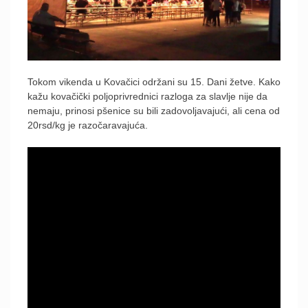
Tokom vikenda u Kovačici održani su 15. Dani žetve. Kako
kažu kovačički poljoprivrednici razloga za slavlje nije da
nemaju, prinosi pšenice su bili zadovoljavajući, ali cena od
20rsd/kg je razočaravajuća.