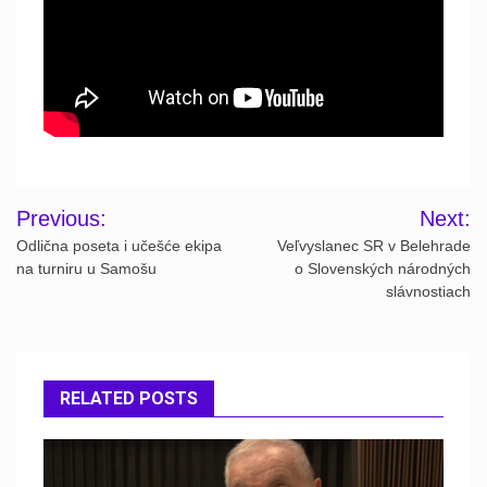
Post
Previous:
Next:
navigation
Odlična poseta i učešće ekipa
Veľvyslanec SR v Belehrade
na turniru u Samošu
o Slovenských národných
slávnostiach
RELATED POSTS