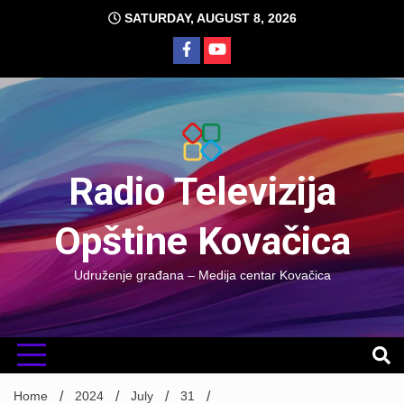
Skip
SATURDAY, AUGUST 8, 2026
to
content
Radio Televizija
Opštine Kovačica
Udruženje građana – Medija centar Kovačica
Home
2024
July
31