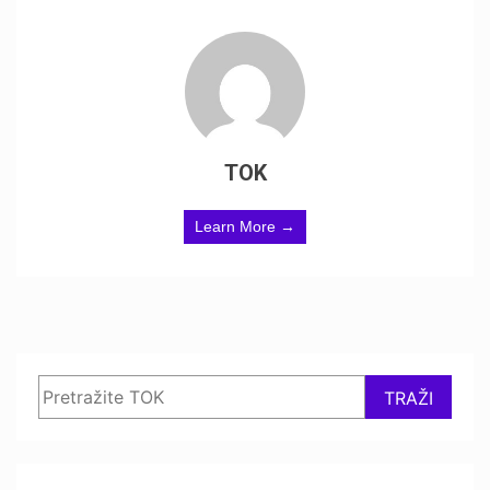
TOK
Learn More →
Search
TRAŽI