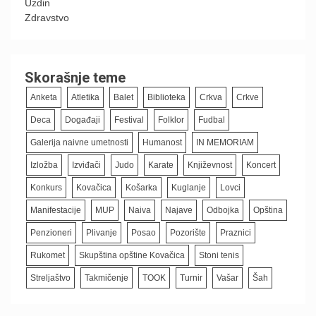
Uzdin
Zdravstvo
Skorašnje teme
Anketa
Atletika
Balet
Biblioteka
Crkva
Crkve
Deca
Događaji
Festival
Folklor
Fudbal
Galerija naivne umetnosti
Humanost
IN MEMORIAM
Izložba
Izviđači
Judo
Karate
Književnost
Koncert
Konkurs
Kovačica
Košarka
Kuglanje
Lovci
Manifestacije
MUP
Naiva
Najave
Odbojka
Opština
Penzioneri
Plivanje
Posao
Pozorište
Praznici
Rukomet
Skupština opštine Kovačica
Stoni tenis
Streljaštvo
Takmičenje
TOOK
Turnir
Vašar
Šah