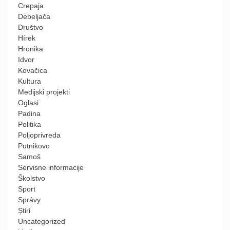
Crepaja
Debeljača
Društvo
Hírek
Hronika
Idvor
Kovačica
Kultura
Medijski projekti
Oglasi
Padina
Politika
Poljoprivreda
Putnikovo
Samoš
Servisne informacije
Školstvo
Sport
Správy
Știri
Uncategorized