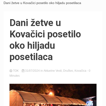
Dani žetve u Kovačici posetilo oko hiljadu posetilaca
Dani žetve u
Kovačici posetilo
oko hiljadu
posetilaca
TOK
31/07/2024
in
Aktuelne Vesti
,
Društvo
,
Kovačica
- 0
Minutes