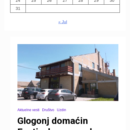
24
25
26
27
28
29
30
31
« Jul
Aktuelne vesti
Društvo
Uzdin
Glogonj domaćin