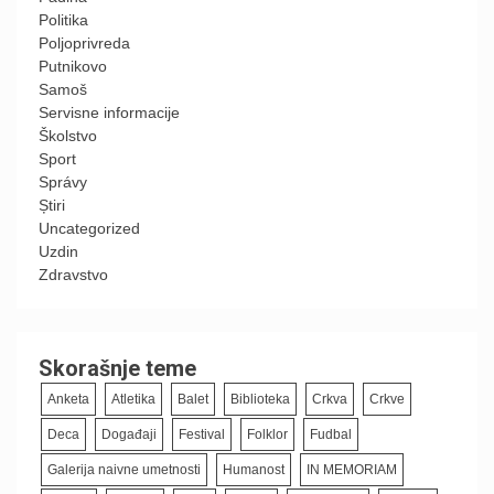
Politika
Poljoprivreda
Putnikovo
Samoš
Servisne informacije
Školstvo
Sport
Správy
Știri
Uncategorized
Uzdin
Zdravstvo
Skorašnje teme
Anketa
Atletika
Balet
Biblioteka
Crkva
Crkve
Deca
Događaji
Festival
Folklor
Fudbal
Galerija naivne umetnosti
Humanost
IN MEMORIAM