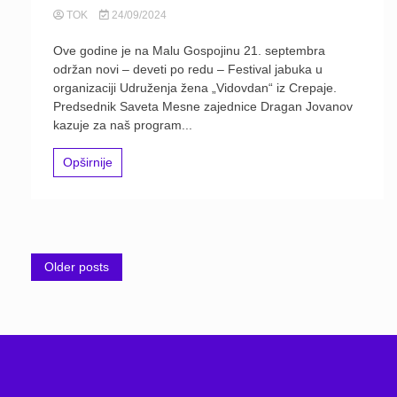
TOK
24/09/2024
Ove godine je na Malu Gospojinu 21. septembra
održan novi – deveti po redu – Festival jabuka u
organizaciji Udruženja žena „Vidovdan“ iz Crepaje.
Predsednik Saveta Mesne zajednice Dragan Jovanov
kazuje za naš program...
Opširnije
Posts
Older posts
navigation