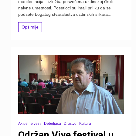
manifestacija – izložba posvećena uzdinskoj školi
naivne umetnosti. Posetioci su imali priliku da se
podsete bogatog stvaralaštva uzdinskih slikara...
Opširnije
Aktuelne vesti
Debeljača
Društvo
Kultura
Održan Vive festival u