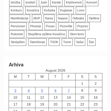
Izložba
Izviđači
Judo
Karate
Književnost
Koncert
Konkurs
Kovačica
Košarka
Kuglanje
Lovci
Manifestacije
MUP
Naiva
Najave
Odbojka
Opština
Penzioneri
Plivanje
Posao
Pozorište
Praznici
Rukomet
Skupština opštine Kovačica
Stoni tenis
Streljaštvo
Takmičenje
TOOK
Turnir
Vašar
Šah
Arhiva
August 2026
M
T
W
T
F
S
S
1
2
3
4
5
6
7
8
9
10
11
12
13
14
15
16
17
18
19
20
21
22
23