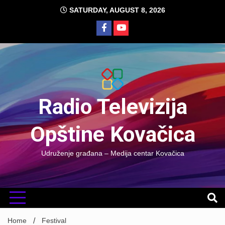
Skip
SATURDAY, AUGUST 8, 2026
to
content
Radio Televizija
Opštine Kovačica
Udruženje građana – Medija centar Kovačica
Home
Festival