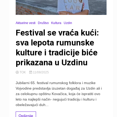
Aktuelne vesti
Društvo
Kultura
Uzdin
Festival se vraća kući:
sva lepota rumunske
kulture i tradicije biće
prikazana u Uzdinu
TOK
11/08/2025
Jubilarni 65. festival rumunskog folklora i muzike
Vojvodine predstavlja izuzetan događaj za Uzdin ali i
za celokupnu opštinu Kovačica, koja će ispratiti ovo
leto na najlepši način- negujući tradiciju i kulturu i
obeležavajući duh...
Opširnije