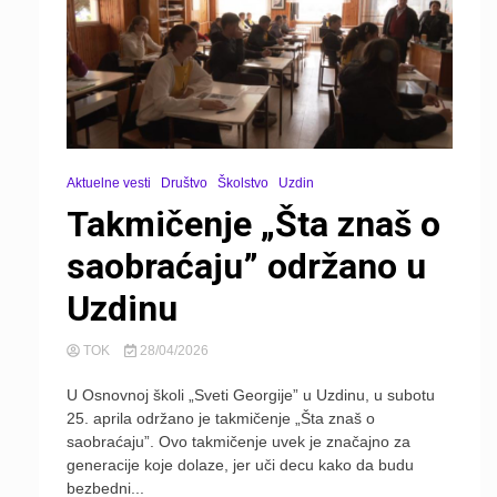
Aktuelne vesti
Društvo
Školstvo
Uzdin
Takmičenje „Šta znaš o
saobraćaju” održano u
Uzdinu
TOK
28/04/2026
U Osnovnoj školi „Sveti Georgije” u Uzdinu, u subotu
25. aprila održano je takmičenje „Šta znaš o
saobraćaju”. Ovo takmičenje uvek je značajno za
generacije koje dolaze, jer uči decu kako da budu
bezbedni...