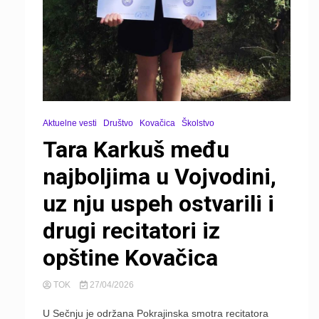
Aktuelne vesti
Društvo
Kovačica
Školstvo
Tara Karkuš među
najboljima u Vojvodini,
uz nju uspeh ostvarili i
drugi recitatori iz
opštine Kovačica
TOK
27/04/2026
U Sečnju je održana Pokrajinska smotra recitatora