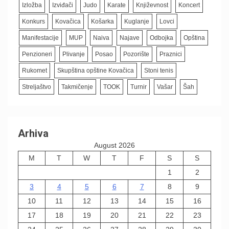
Izložba
Izviđači
Judo
Karate
Književnost
Koncert
Konkurs
Kovačica
Košarka
Kuglanje
Lovci
Manifestacije
MUP
Naiva
Najave
Odbojka
Opština
Penzioneri
Plivanje
Posao
Pozorište
Praznici
Rukomet
Skupština opštine Kovačica
Stoni tenis
Streljaštvo
Takmičenje
TOOK
Turnir
Vašar
Šah
Arhiva
August 2026
M
T
W
T
F
S
S
1
2
3
4
5
6
7
8
9
10
11
12
13
14
15
16
17
18
19
20
21
22
23