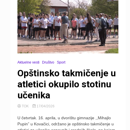
Aktuelne vesti
Društvo
Sport
Opštinsko takmičenje u
atletici okupilo stotinu
učenika
TOK
17/04/2026
U četvrtak. 16. aprila, u dvorištu gimnazije ,,Mihajlo
Pupin” u Kovačici, održano je opštinsko takmičenje u
atletici za učenike osnovnih i srednjih škola, na kojem