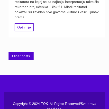
recitatora na kojoj se za najbolju interpretaciju takmičio
rekordan broj učenika – čak 61. Mladi recitatori
pokazali su zavidan nivo govorne kulture i veliku ljubav
prema...
Opširnije
Posts
Older posts
navigation
Copyright © 2024 TOK. All Rights Reserved/Sva prava
zadržana.