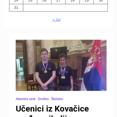
24
25
26
27
28
29
30
31
« Jul
Aktuelne vesti
Društvo
Školstvo
Učenici iz Kovačice