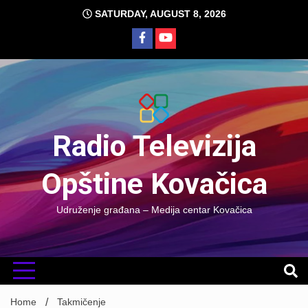
Skip
SATURDAY, AUGUST 8, 2026
to
content
Radio Televizija
Opštine Kovačica
Udruženje građana – Medija centar Kovačica
Home
Takmičenje