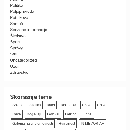
Politika
Poljoprivreda
Putnikovo
Samoš
Servisne informacije
Školstvo
Sport
Správy
Știri
Uncategorized
Uzdin
Zdravstvo
Skorašnje teme
Anketa
Atletika
Balet
Biblioteka
Crkva
Crkve
Deca
Događaji
Festival
Folklor
Fudbal
Galerija naivne umetnosti
Humanost
IN MEMORIAM