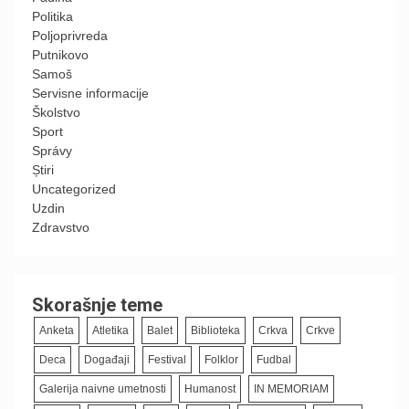
Politika
Poljoprivreda
Putnikovo
Samoš
Servisne informacije
Školstvo
Sport
Správy
Știri
Uncategorized
Uzdin
Zdravstvo
Skorašnje teme
Anketa
Atletika
Balet
Biblioteka
Crkva
Crkve
Deca
Događaji
Festival
Folklor
Fudbal
Galerija naivne umetnosti
Humanost
IN MEMORIAM