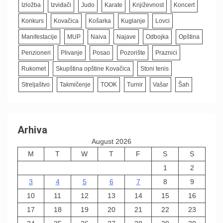
Izložba
Izviđači
Judo
Karate
Književnost
Koncert
Konkurs
Kovačica
Košarka
Kuglanje
Lovci
Manifestacije
MUP
Naiva
Najave
Odbojka
Opština
Penzioneri
Plivanje
Posao
Pozorište
Praznici
Rukomet
Skupština opštine Kovačica
Stoni tenis
Streljaštvo
Takmičenje
TOOK
Turnir
Vašar
Šah
Arhiva
August 2026
M
T
W
T
F
S
S
1
2
3
4
5
6
7
8
9
10
11
12
13
14
15
16
17
18
19
20
21
22
23