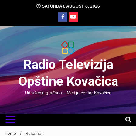
Skip
SATURDAY, AUGUST 8, 2026
to
content
Radio Televizija
Opštine Kovačica
Udruženje građana – Medija centar Kovačica
Home
Rukomet