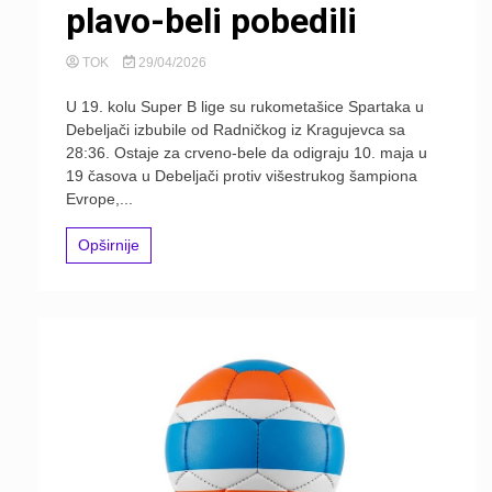
plavo-beli pobedili
TOK
29/04/2026
U 19. kolu Super B lige su rukometašice Spartaka u
Debeljači izbubile od Radničkog iz Kragujevca sa
28:36. Ostaje za crveno-bele da odigraju 10. maja u
19 časova u Debeljači protiv višestrukog šampiona
Evrope,...
Opširnije