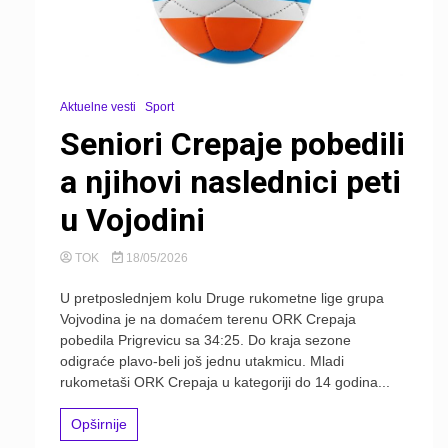
Aktuelne vesti
Sport
Seniori Crepaje pobedili
a njihovi naslednici peti
u Vojodini
TOK
18/05/2026
U pretposlednjem kolu Druge rukometne lige grupa
Vojvodina je na domaćem terenu ORK Crepaja
pobedila Prigrevicu sa 34:25. Do kraja sezone
odigraće plavo-beli još jednu utakmicu. Mladi
rukometaši ORK Crepaja u kategoriji do 14 godina...
Opširnije