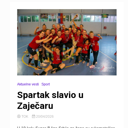
Aktuelne vesti
Sport
Spartak slavio u
Zaječaru
TOK
20/04/2026
U 19 kolu Super B lige Srbije za žene su rukometašice