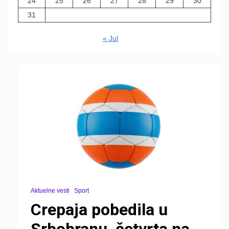
24
25
26
27
28
29
30
31
« Jul
Aktuelne vesti
Sport
Crepaja pobedila u
Srbobranu, četvrta na