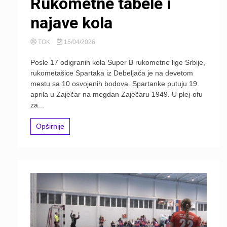
Rukometne tabele i
najave kola
TOK
15/04/2026
Posle 17 odigranih kola Super B rukometne lige Srbije,
rukometašice Spartaka iz Debeljača je na devetom
mestu sa 10 osvojenih bodova. Spartanke putuju 19.
aprila u Zaječar na megdan Zaječaru 1949. U plej-ofu
za...
Opširnije