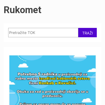
Rukomet
Search
TRAŽI