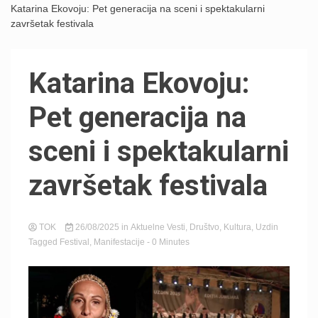
Katarina Ekovoju: Pet generacija na sceni i spektakularni
završetak festivala
Katarina Ekovoju:
Pet generacija na
sceni i spektakularni
završetak festivala
TOK
26/08/2025
in
Aktuelne Vesti
,
Društvo
,
Kultura
,
Uzdin
Tagged
Festival
,
Manifestacije
- 0 Minutes