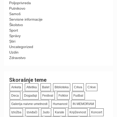
Poljoprivreda
Putnikovo
Samoš
Servisne informacije
Školstvo
Sport
Správy
Știri
Uncategorized
Uzdin
Zdravstvo
Skorašnje teme
Anketa
Atletika
Balet
Biblioteka
Crkva
Crkve
Deca
Događaji
Festival
Folklor
Fudbal
Galerija naivne umetnosti
Humanost
IN MEMORIAM
Izložba
Izviđači
Judo
Karate
Književnost
Koncert