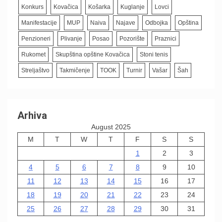
Konkurs
Kovačica
Košarka
Kuglanje
Lovci
Manifestacije
MUP
Naiva
Najave
Odbojka
Opština
Penzioneri
Plivanje
Posao
Pozorište
Praznici
Rukomet
Skupština opštine Kovačica
Stoni tenis
Streljaštvo
Takmičenje
TOOK
Turnir
Vašar
Šah
Arhiva
August 2025
M
T
W
T
F
S
S
1
2
3
4
5
6
7
8
9
10
11
12
13
14
15
16
17
18
19
20
21
22
23
24
25
26
27
28
29
30
31