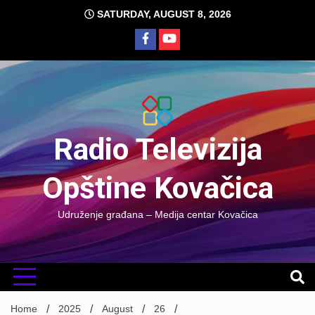
Skip
SATURDAY, AUGUST 8, 2026
to
content
Radio Televizija
Opštine Kovačica
Udruženje građana – Medija centar Kovačica
Home
2025
August
26