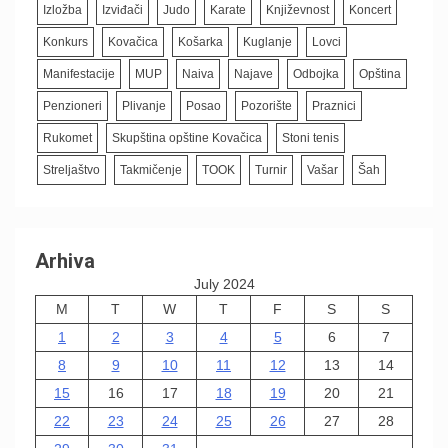
Izložba
Izviđači
Judo
Karate
Književnost
Koncert
Konkurs
Kovačica
Košarka
Kuglanje
Lovci
Manifestacije
MUP
Naiva
Najave
Odbojka
Opština
Penzioneri
Plivanje
Posao
Pozorište
Praznici
Rukomet
Skupština opštine Kovačica
Stoni tenis
Streljaštvo
Takmičenje
TOOK
Turnir
Vašar
Šah
Arhiva
July 2024
M
T
W
T
F
S
S
1
2
3
4
5
6
7
8
9
10
11
12
13
14
15
16
17
18
19
20
21
22
23
24
25
26
27
28