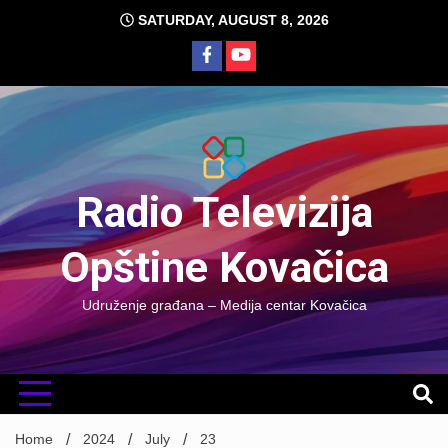
Skip
SATURDAY, AUGUST 8, 2026
to
content
Radio Televizija
Opštine Kovačica
Udruženje građana – Medija centar Kovačica
Home
2024
July
23