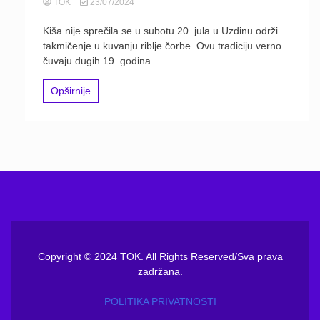
TOK
23/07/2024
Kiša nije sprečila se u subotu 20. jula u Uzdinu održi
takmičenje u kuvanju riblje čorbe. Ovu tradiciju verno
čuvaju dugih 19. godina....
Opširnije
Copyright © 2024 TOK. All Rights Reserved/Sva prava
zadržana.
POLITIKA PRIVATNOSTI