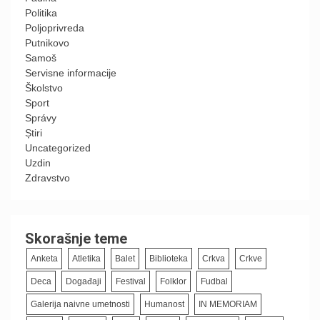
Politika
Poljoprivreda
Putnikovo
Samoš
Servisne informacije
Školstvo
Sport
Správy
Știri
Uncategorized
Uzdin
Zdravstvo
Skorašnje teme
Anketa
Atletika
Balet
Biblioteka
Crkva
Crkve
Deca
Događaji
Festival
Folklor
Fudbal
Galerija naivne umetnosti
Humanost
IN MEMORIAM