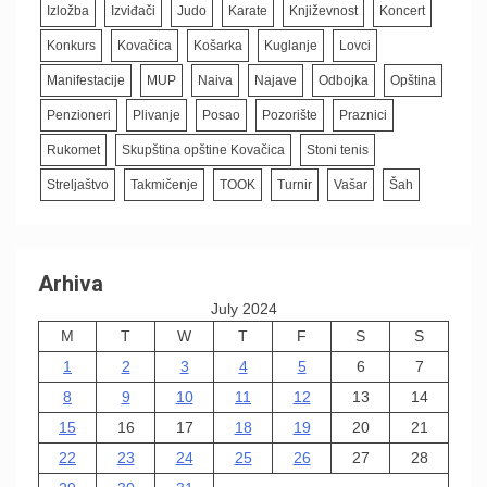
Izložba
Izviđači
Judo
Karate
Književnost
Koncert
Konkurs
Kovačica
Košarka
Kuglanje
Lovci
Manifestacije
MUP
Naiva
Najave
Odbojka
Opština
Penzioneri
Plivanje
Posao
Pozorište
Praznici
Rukomet
Skupština opštine Kovačica
Stoni tenis
Streljaštvo
Takmičenje
TOOK
Turnir
Vašar
Šah
Arhiva
July 2024
M
T
W
T
F
S
S
1
2
3
4
5
6
7
8
9
10
11
12
13
14
15
16
17
18
19
20
21
22
23
24
25
26
27
28