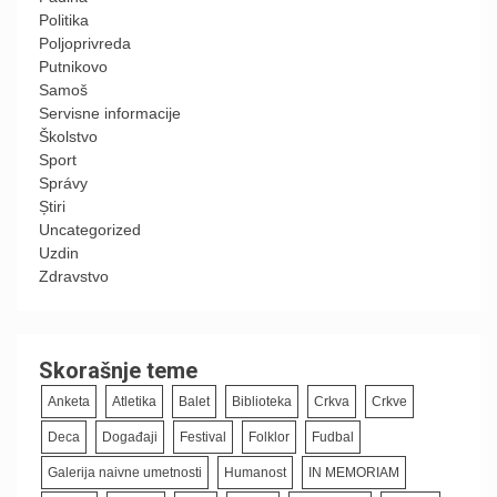
Politika
Poljoprivreda
Putnikovo
Samoš
Servisne informacije
Školstvo
Sport
Správy
Știri
Uncategorized
Uzdin
Zdravstvo
Skorašnje teme
Anketa
Atletika
Balet
Biblioteka
Crkva
Crkve
Deca
Događaji
Festival
Folklor
Fudbal
Galerija naivne umetnosti
Humanost
IN MEMORIAM