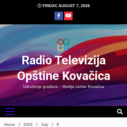
Skip
FRIDAY, AUGUST 7, 2026
to
content
Radio Televizija
Opštine Kovačica
Udruženje građana – Medija centar Kovačica
Home
2024
July
8