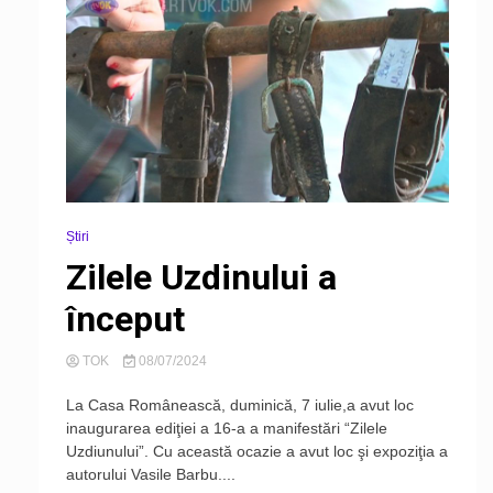
Știri
Zilele Uzdinului a
început
TOK
08/07/2024
La Casa Românească, duminică, 7 iulie,a avut loc
inaugurarea ediţiei a 16-a a manifestări “Zilele
Uzdiunului”. Cu această ocazie a avut loc şi expoziţia a
autorului Vasile Barbu....