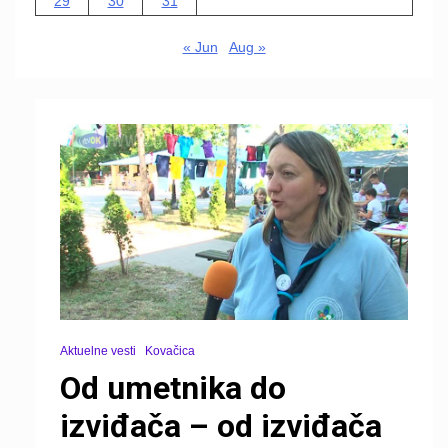
29
30
31
« Jun
Aug »
Aktuelne vesti
Kovačica
Od umetnika do
izviđača – od izviđača