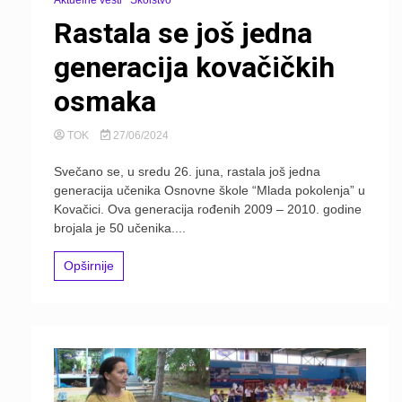
Rastala se još jedna
generacija kovačičkih
osmaka
TOK
27/06/2024
Svečano se, u sredu 26. juna, rastala još jedna
generacija učenika Osnovne škole “Mlada pokolenja” u
Kovačici. Ova generacija rođenih 2009 – 2010. godine
brojala je 50 učenika....
Opširnije