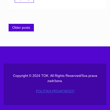
Posts
Older posts
navigation
Copyright © 2024 TOK. All Rights Reserved/Sva prava
zadržana.
POLITIKA PRIVATNOSTI