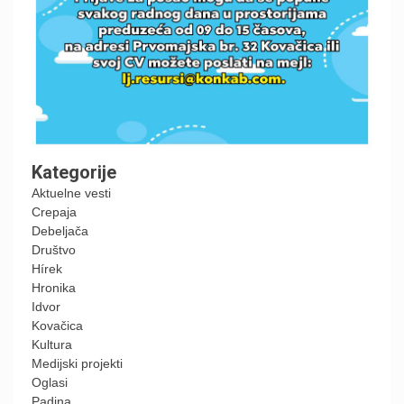
Kategorije
Aktuelne vesti
Crepaja
Debeljača
Društvo
Hírek
Hronika
Idvor
Kovačica
Kultura
Medijski projekti
Oglasi
Padina