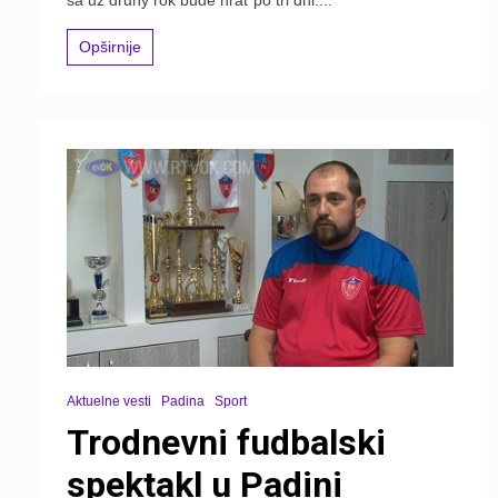
sa už druhý rok bude hrať po tri dni....
Opširnije
Aktuelne vesti
Padina
Sport
Trodnevni fudbalski
spektakl u Padini