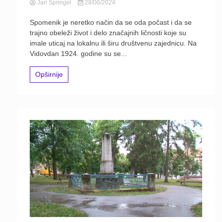
Jan Špringel
28/06/2024
Spomenik je neretko način da se oda počast i da se
trajno obeleži život i delo značajnih ličnosti koje su
imale uticaj na lokalnu ili širu društvenu zajednicu. Na
Vidovdan 1924. godine su se...
Opširnije