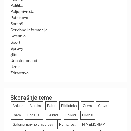
Politika
Poljoprivreda
Putnikovo
Samoš
Servisne informacije
Školstvo
Sport
Správy
Știri
Uncategorized
Uzdin
Zdravstvo
Skorašnje teme
Anketa
Atletika
Balet
Biblioteka
Crkva
Crkve
Deca
Događaji
Festival
Folklor
Fudbal
Galerija naivne umetnosti
Humanost
IN MEMORIAM