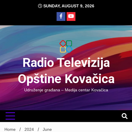
Skip
SUNDAY, AUGUST 9, 2026
to
content
Radio Televizija
Opštine Kovačica
Udruženje građana – Medija centar Kovačica
Home
2024
June