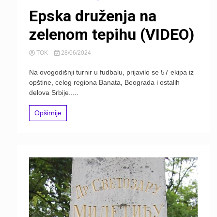
Epska druženja na
zelenom tepihu (VIDEO)
TOK
28/06/2024
Na ovogodišnji turnir u fudbalu, prijavilo se 57 ekipa iz
opštine, celog regiona Banata, Beograda i ostalih
delova Srbije.....
Opširnije