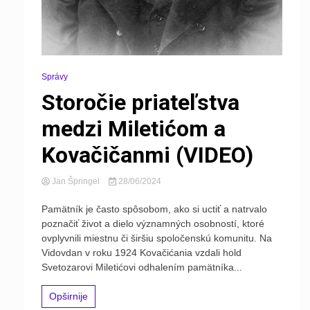
Správy
Storočie priateľstva
medzi Miletićom a
Kovačičanmi (VIDEO)
Jan Špringel
28/06/2024
Pamätník je často spôsobom, ako si uctiť a natrvalo
poznačiť život a dielo významných osobností, ktoré
ovplyvnili miestnu či širšiu spoločenskú komunitu. Na
Vidovdan v roku 1924 Kovačićania vzdali hold
Svetozarovi Miletićovi odhalením pamätníka...
Opširnije