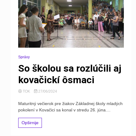
Správy
So školou sa rozlúčili aj
kovačickí ôsmaci
TOK
27/06/2024
Maturitný večierok pre žiakov Základnej školy mladých
pokolení v Kovačici sa konal v stredu 26. júna....
Opširnije