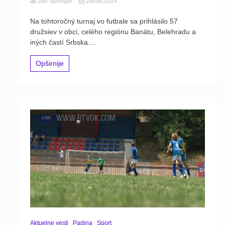
Jan Špringel
28/06/2024
Na tohtoročný turnaj vo futbale sa prihlásilo 57
družsiev v obci, celého regiónu Banátu, Belehradu a
iných častí Srbska....
Opširnije
Aktuelne vesti
Padina
Sport