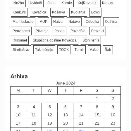
Izložba
Izviđači
Judo
Karate
Književnost
Koncert
Konkurs
Kovačica
Košarka
Kuglanje
Lovci
Manifestacije
MUP
Naiva
Najave
Odbojka
Opština
Penzioneri
Plivanje
Posao
Pozorište
Praznici
Rukomet
Skupština opštine Kovačica
Stoni tenis
Streljaštvo
Takmičenje
TOOK
Turnir
Vašar
Šah
Arhiva
June 2024
M
T
W
T
F
S
S
1
2
3
4
5
6
7
8
9
10
11
12
13
14
15
16
17
18
19
20
21
22
23