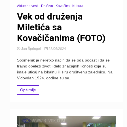
Aktuelne vesti
Društvo
Kovačica
Kultura
Vek od druženja
Miletića sa
Kovačičanima (FOTO)
Jan Špringel
28/06/2024
Spomenik je neretko način da se oda počast i da se
trajno obeleži život i delo značajnih ličnosti koje su
imale uticaj na lokalnu ili širu društvenu zajednicu. Na
Vidovdan 1924. godine su se...
Opširnije