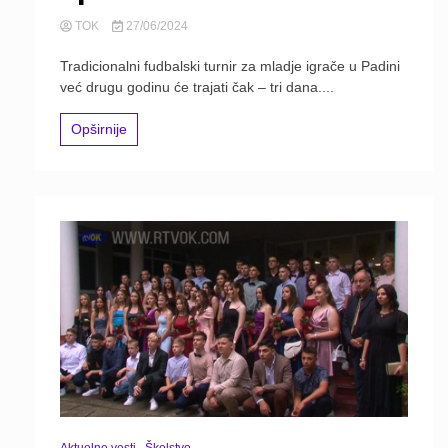
TOK
27/06/2024
Tradicionalni fudbalski turnir za mladje igrače u Padini
već drugu godinu će trajati čak – tri dana....
Opširnije
Aktuelne vesti
Školstvo