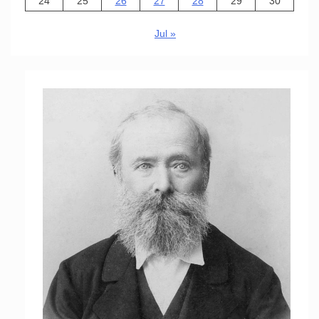
24
25
26
27
28
29
30
Jul »