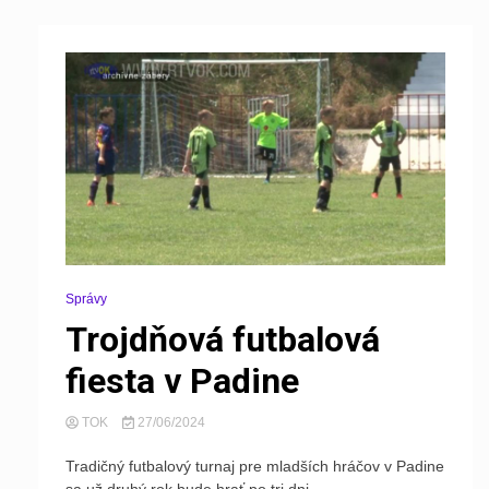
Správy
Trojdňová futbalová
fiesta v Padine
TOK
27/06/2024
Tradičný futbalový turnaj pre mladších hráčov v Padine