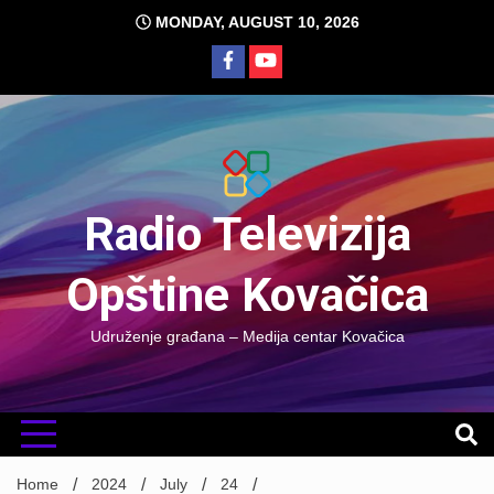
Skip
MONDAY, AUGUST 10, 2026
to
content
Radio Televizija
Opštine Kovačica
Udruženje građana – Medija centar Kovačica
Home
2024
July
24