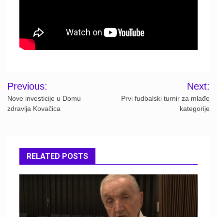
Post
Previous:
Next:
navigation
Nove investicije u Domu
Prvi fudbalski turnir za mlađe
zdravlja Kovačica
kategorije
RELATED POSTS