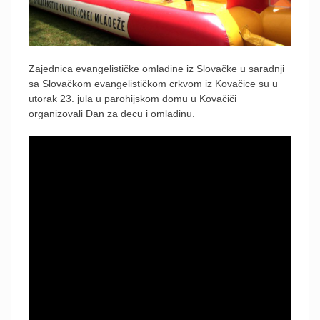
Zajednica evangelističke omladine iz Slovačke u saradnji
sa Slovačkom evangelističkom crkvom iz Kovačice su u
utorak 23. jula u parohijskom domu u Kovačiči
organizovali Dan za decu i omladinu.