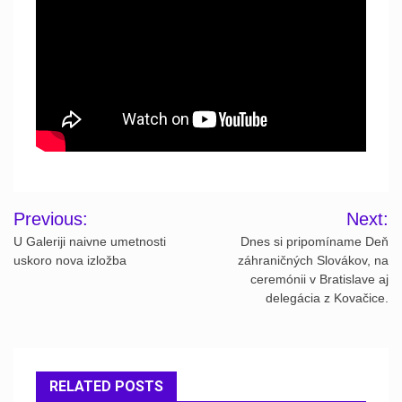
Post
Previous:
Next:
navigation
U Galeriji naivne umetnosti
Dnes si pripomíname Deň
uskoro nova izložba
záhraničných Slovákov, na
ceremónii v Bratislave aj
delegácia z Kovačice.
RELATED POSTS