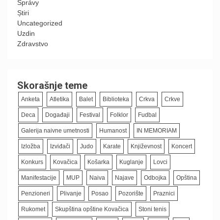
Správy
Știri
Uncategorized
Uzdin
Zdravstvo
Skorašnje teme
Anketa
Atletika
Balet
Biblioteka
Crkva
Crkve
Deca
Događaji
Festival
Folklor
Fudbal
Galerija naivne umetnosti
Humanost
IN MEMORIAM
Izložba
Izviđači
Judo
Karate
Književnost
Koncert
Konkurs
Kovačica
Košarka
Kuglanje
Lovci
Manifestacije
MUP
Naiva
Najave
Odbojka
Opština
Penzioneri
Plivanje
Posao
Pozorište
Praznici
Rukomet
Skupština opštine Kovačica
Stoni tenis