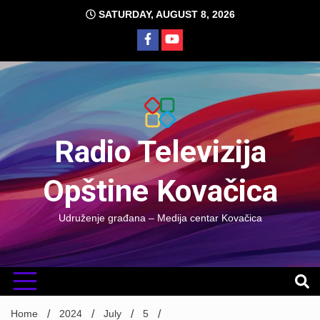
Skip
SATURDAY, AUGUST 8, 2026
to
content
Radio Televizija
Opštine Kovačica
Udruženje građana – Medija centar Kovačica
Home
2024
July
5