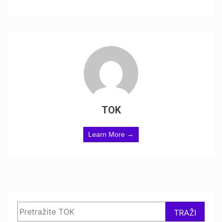
TOK
Learn More →
Search
TRAŽI