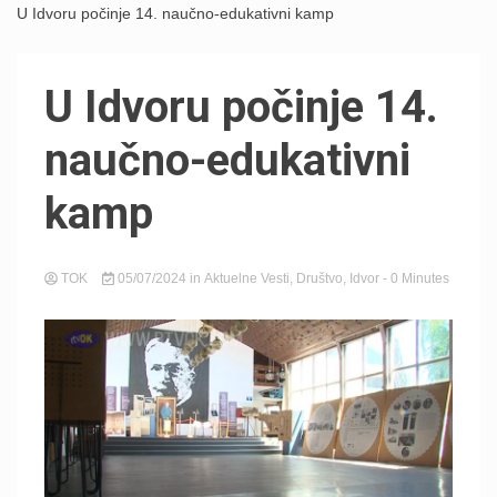
U Idvoru počinje 14. naučno-edukativni kamp
U Idvoru počinje 14.
naučno-edukativni
kamp
TOK
05/07/2024
in
Aktuelne Vesti
,
Društvo
,
Idvor
- 0 Minutes