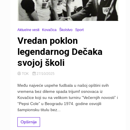
Aktuelne vesti
Kovačica
Školstvo
Sport
Vredan poklon
legendarnog Dečaka
svojoj školi
TOK
27/10/2025
Među najveće uspehe fudbala u našoj opštini svih
vremena bez dileme spada trijumf osnovaca iz
Kovačice koji su na velikom turniru “Večernjih novosti” i
“Pepsi Cole” u Beogradu 1974. godine osvojili
šampionsku titulu bez...
Opširnije