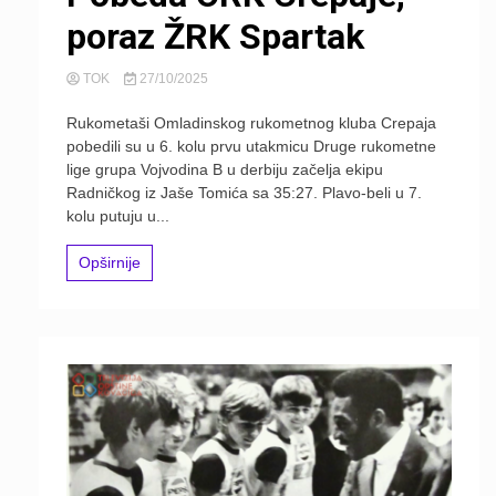
poraz ŽRK Spartak
TOK
27/10/2025
Rukometaši Omladinskog rukometnog kluba Crepaja
pobedili su u 6. kolu prvu utakmicu Druge rukometne
lige grupa Vojvodina B u derbiju začelja ekipu
Radničkog iz Jaše Tomića sa 35:27. Plavo-beli u 7.
kolu putuju u...
Opširnije