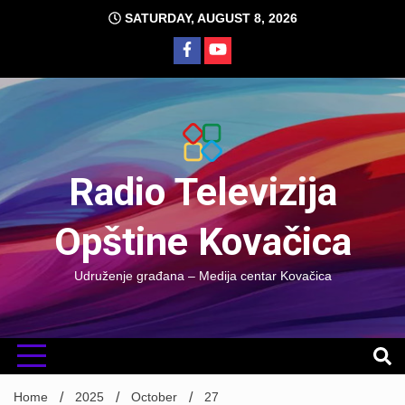
Skip
SATURDAY, AUGUST 8, 2026
to
content
Radio Televizija
Opštine Kovačica
Udruženje građana – Medija centar Kovačica
Home
2025
October
27