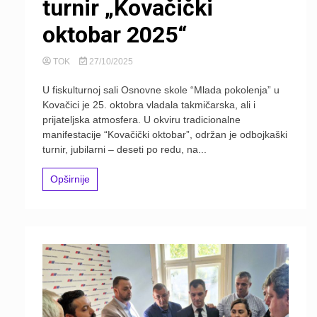
turnir „Kovačički
oktobar 2025“
TOK
27/10/2025
U fiskulturnoj sali Osnovne skole “Mlada pokolenja” u
Kovačici je 25. oktobra vladala takmičarska, ali i
prijateljska atmosfera. U okviru tradicionalne
manifestacije “Kovačički oktobar”, održan je odbojkaški
turnir, jubilarni – deseti po redu, na...
Opširnije