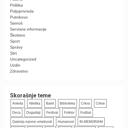
Politika
Poljoprivreda
Putnikovo
Samoš
Servisne informacije
Školstvo
Sport
Správy
Știri
Uncategorized
Uzdin
Zdravstvo
Skorašnje teme
Anketa
Atletika
Balet
Biblioteka
Crkva
Crkve
Deca
Događaji
Festival
Folklor
Fudbal
Galerija naivne umetnosti
Humanost
IN MEMORIAM