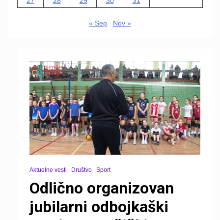
27
28
29
30
31
« Sep
Nov »
Aktuelne vesti
Društvo
Sport
Odlično organizovan
jubilarni odbojkaški