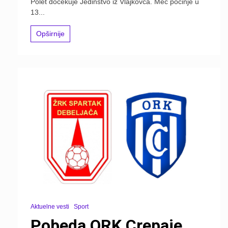
Polet dočekuje Jedinstvo iz Vlajkovca. Meč počinje u
13...
Opširnije
Aktuelne vesti
Sport
Pobeda ORK Crepaje,