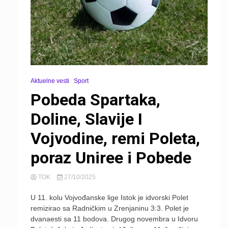
Aktuelne vesti
Sport
Pobeda Spartaka,
Doline, Slavije I
Vojvodine, remi Poleta,
poraz Uniree i Pobede
TOK
27/10/2025
U 11. kolu Vojvođanske lige Istok je idvorski Polet
remizirao sa Radničkim u Zrenjaninu 3:3. Polet je
dvanaesti sa 11 bodova. Drugog novembra u Idvoru