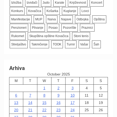
Izložba
Izviđači
Judo
Karate
Književnost
Koncert
Konkurs
Kovačica
Košarka
Kuglanje
Lovci
Manifestacije
MUP
Naiva
Najave
Odbojka
Opština
Penzioneri
Plivanje
Posao
Pozorište
Praznici
Rukomet
Skupština opštine Kovačica
Stoni tenis
Streljaštvo
Takmičenje
TOOK
Turnir
Vašar
Šah
Arhiva
October 2025
M
T
W
T
F
S
S
1
2
3
4
5
6
7
8
9
10
11
12
13
14
15
16
17
18
19
20
21
22
23
24
25
26