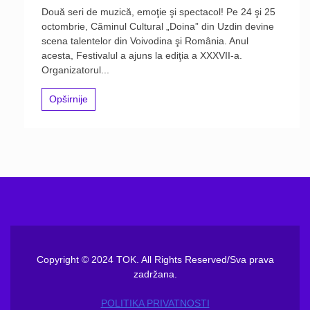
Două seri de muzică, emoţie şi spectacol! Pe 24 şi 25
octombrie, Căminul Cultural „Doina” din Uzdin devine
scena talentelor din Voivodina şi România. Anul
acesta, Festivalul a ajuns la ediţia a XXXVII-a.
Organizatorul...
Opširnije
Copyright © 2024 TOK. All Rights Reserved/Sva prava
zadržana.
POLITIKA PRIVATNOSTI