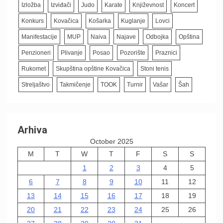
Izložba
Izviđači
Judo
Karate
Književnost
Koncert
Konkurs
Kovačica
Košarka
Kuglanje
Lovci
Manifestacije
MUP
Naiva
Najave
Odbojka
Opština
Penzioneri
Plivanje
Posao
Pozorište
Praznici
Rukomet
Skupština opštine Kovačica
Stoni tenis
Streljaštvo
Takmičenje
TOOK
Turnir
Vašar
Šah
Arhiva
October 2025
M
T
W
T
F
S
S
1
2
3
4
5
6
7
8
9
10
11
12
13
14
15
16
17
18
19
20
21
22
23
24
25
26