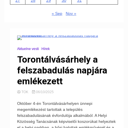
27
28
29
30
31
« Sep
Nov »
Aktuelne vesti
Hírek
Torontálvásárhely a
felszabadulás napjára
emlékezett
TOK
06/10/2025
Október 4-én Torontálvásárhelyen ünnepi
megemlékezést tartottak a település
felszabadulásának évfordulója alkalmából. A Helyi
Közösség Tanácsának képviselői koszorúkat helyeztek
el a helyi parkban, a hősi halottak emlékművénél és a