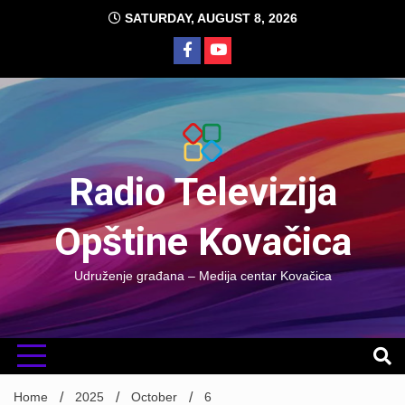
Skip
SATURDAY, AUGUST 8, 2026
to
content
Radio Televizija
Opštine Kovačica
Udruženje građana – Medija centar Kovačica
Home
2025
October
6