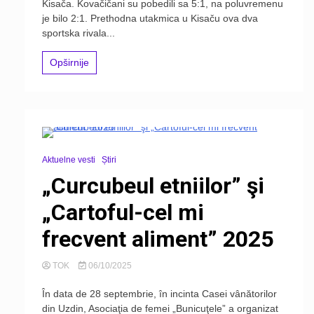
Kisača. Kovačičani su pobedili sa 5:1, na poluvremenu
je bilo 2:1. Prethodna utakmica u Kisaču ova dva
sportska rivala...
Opširnije
Aktuelne vesti
Știri
„Curcubeul etniilor” şi
„Cartoful-cel mi
frecvent aliment” 2025
TOK
06/10/2025
În data de 28 septembrie, în incinta Casei vânătorilor
din Uzdin, Asociaţia de femei „Bunicuţele” a organizat