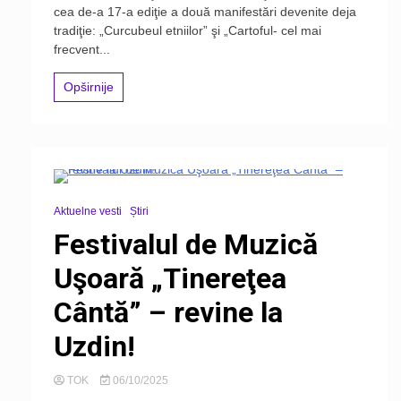
cea de-a 17-a ediţie a două manifestări devenite deja
tradiţie: „Curcubeul etniilor” şi „Cartoful- cel mai
frecvent...
Opširnije
Aktuelne vesti
Știri
Festivalul de Muzică
Uşoară „Tinereţea
Cântă” – revine la
Uzdin!
TOK
06/10/2025