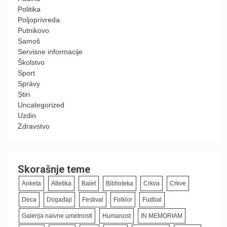
Politika
Poljoprivreda
Putnikovo
Samoš
Servisne informacije
Školstvo
Sport
Správy
Știri
Uncategorized
Uzdin
Zdravstvo
Skorašnje teme
Anketa
Atletika
Balet
Biblioteka
Crkva
Crkve
Deca
Događaji
Festival
Folklor
Fudbal
Galerija naivne umetnosti
Humanost
IN MEMORIAM