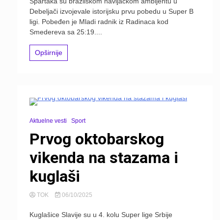
Spartaka su brazilskom navijačkom ambijentu u
Debeljači izvojevale istorijsku prvu pobedu u Super B
ligi. Pobeđen je Mladi radnik iz Radinaca kod
Smedereva sa 25:19....
Opširnije
Aktuelne vesti
Sport
Prvog oktobarskog
vikenda na stazama i
kuglaši
TOK
06/10/2025
Kuglašice Slavije su u 4. kolu Super lige Srbije