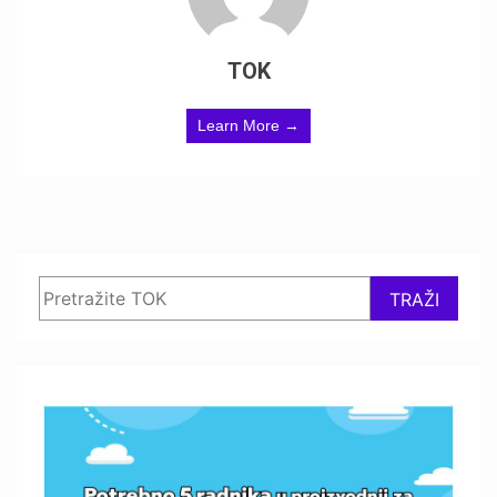
TOK
Learn More →
Search
TRAŽI