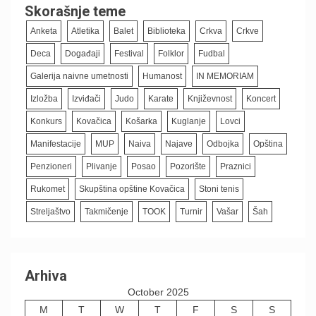
Skorašnje teme
Anketa
Atletika
Balet
Biblioteka
Crkva
Crkve
Deca
Događaji
Festival
Folklor
Fudbal
Galerija naivne umetnosti
Humanost
IN MEMORIAM
Izložba
Izviđači
Judo
Karate
Književnost
Koncert
Konkurs
Kovačica
Košarka
Kuglanje
Lovci
Manifestacije
MUP
Naiva
Najave
Odbojka
Opština
Penzioneri
Plivanje
Posao
Pozorište
Praznici
Rukomet
Skupština opštine Kovačica
Stoni tenis
Streljaštvo
Takmičenje
TOOK
Turnir
Vašar
Šah
Arhiva
October 2025
M
T
W
T
F
S
S