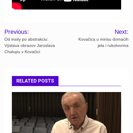
Post
Previous:
Next:
navigation
Od insity po abstrakciu:
Kovačica u mirisu domaćih
Výstava obrazov Jaroslava
jela i rukotvorina
Chalupu v Kovačici
RELATED POSTS