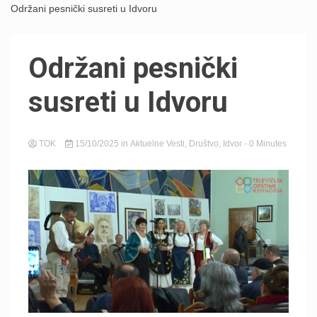
Održani pesnički susreti u Idvoru
Održani pesnički
susreti u Idvoru
TOK
15/10/2025
in
Aktuelne Vesti
,
Društvo
,
Idvor
- 0 Minutes