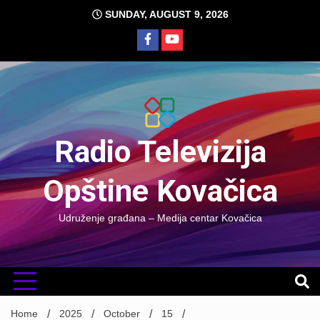
Skip
SUNDAY, AUGUST 9, 2026
to
content
Radio Televizija
Opštine Kovačica
Udruženje građana – Medija centar Kovačica
Home
2025
October
15