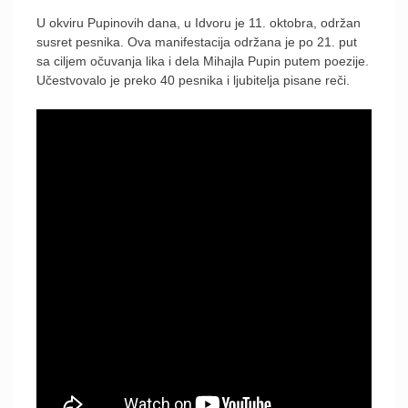
U okviru Pupinovih dana, u Idvoru je 11. oktobra, održan
susret pesnika. Ova manifestacija održana je po 21. put
sa ciljem očuvanja lika i dela Mihajla Pupin putem poezije.
Učestvovalo je preko 40 pesnika i ljubitelja pisane reči.