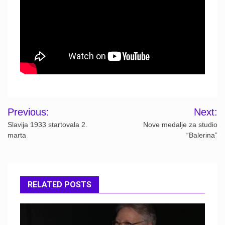
Post
Previous:
Next:
navigation
Slavija 1933 startovala 2.
Nove medalje za studio
marta
“Balerina”
RELATED POSTS