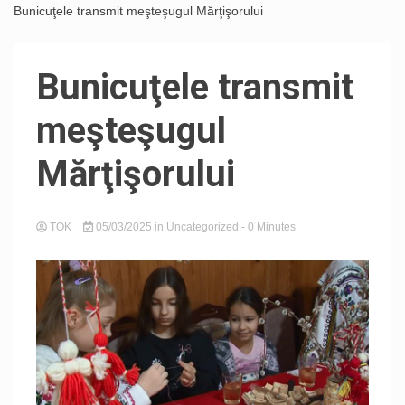
Bunicuţele transmit meşteşugul Mărţişorului
Bunicuţele transmit
meşteşugul
Mărţişorului
TOK
05/03/2025
in
Uncategorized
- 0 Minutes