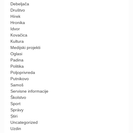
Debeljača
Društvo
Hírek
Hronika
Idvor
Kovačica
Kultura
Medijski projekti
Oglasi
Padina
Politika
Poljoprivreda
Putnikovo
Samoš
Servisne informacije
Školstvo
Sport
Správy
Știri
Uncategorized
Uzdin