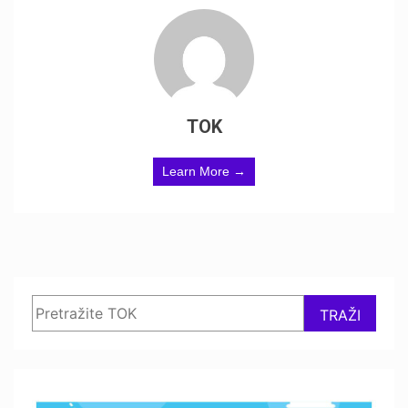
TOK
Learn More →
Search
TRAŽI