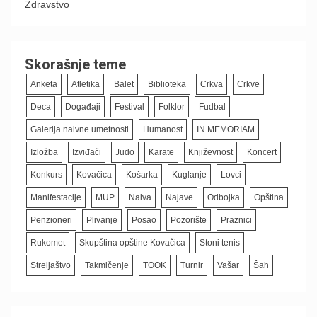
Zdravstvo
Skorašnje teme
Anketa
Atletika
Balet
Biblioteka
Crkva
Crkve
Deca
Događaji
Festival
Folklor
Fudbal
Galerija naivne umetnosti
Humanost
IN MEMORIAM
Izložba
Izviđači
Judo
Karate
Književnost
Koncert
Konkurs
Kovačica
Košarka
Kuglanje
Lovci
Manifestacije
MUP
Naiva
Najave
Odbojka
Opština
Penzioneri
Plivanje
Posao
Pozorište
Praznici
Rukomet
Skupština opštine Kovačica
Stoni tenis
Streljaštvo
Takmičenje
TOOK
Turnir
Vašar
Šah