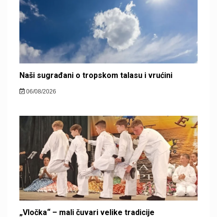
Naši sugrađani o tropskom talasu i vrućini
06/08/2026
„Vločka“ – mali čuvari velike tradicije