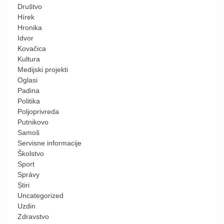
Društvo
Hírek
Hronika
Idvor
Kovačica
Kultura
Medijski projekti
Oglasi
Padina
Politika
Poljoprivreda
Putnikovo
Samoš
Servisne informacije
Školstvo
Sport
Správy
Știri
Uncategorized
Uzdin
Zdravstvo