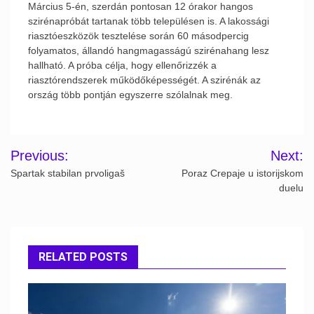
Március 5-én, szerdán pontosan 12 órakor hangos
szirénapróbát tartanak több településen is. A lakossági
riasztóeszközök tesztelése során 60 másodpercig
folyamatos, állandó hangmagasságú szirénahang lesz
hallható. A próba célja, hogy ellenőrizzék a
riasztórendszerek működőképességét. A szirénák az
ország több pontján egyszerre szólalnak meg.
Post
Previous:
Next:
navigation
Spartak stabilan prvoligaš
Poraz Crepaje u istorijskom
duelu
RELATED POSTS