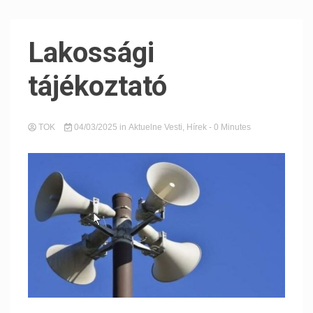
Lakossági
tájékoztató
TOK
04/03/2025
in
Aktuelne Vesti
,
Hírek
- 0 Minutes