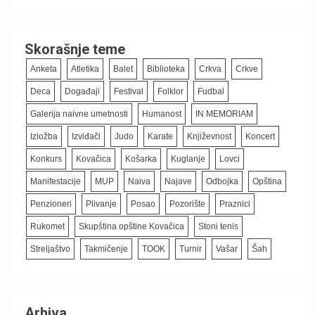
Skorašnje teme
Anketa
Atletika
Balet
Biblioteka
Crkva
Crkve
Deca
Događaji
Festival
Folklor
Fudbal
Galerija naivne umetnosti
Humanost
IN MEMORIAM
Izložba
Izviđači
Judo
Karate
Književnost
Koncert
Konkurs
Kovačica
Košarka
Kuglanje
Lovci
Manifestacije
MUP
Naiva
Najave
Odbojka
Opština
Penzioneri
Plivanje
Posao
Pozorište
Praznici
Rukomet
Skupština opštine Kovačica
Stoni tenis
Streljaštvo
Takmičenje
TOOK
Turnir
Vašar
Šah
Arhiva