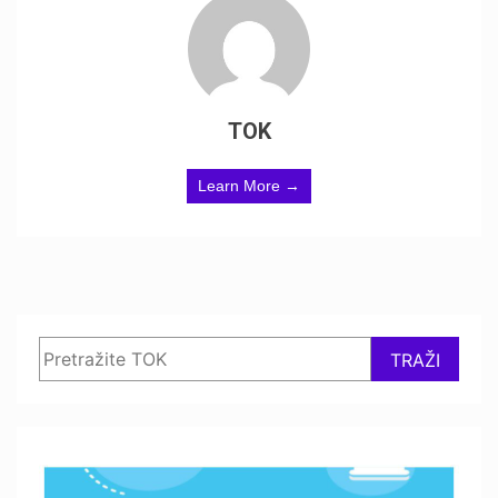
TOK
Learn More →
Search
TRAŽI