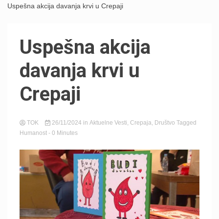
Uspešna akcija davanja krvi u Crepaji
Uspešna akcija
davanja krvi u
Crepaji
TOK
26/11/2024
in
Aktuelne Vesti
,
Crepaja
,
Društvo
Tagged
Humanost
- 0 Minutes