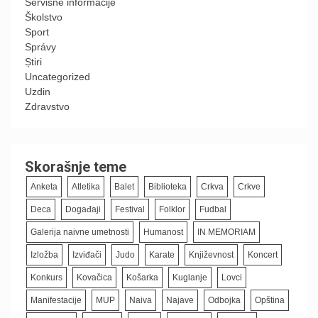
Servisne informacije
Školstvo
Sport
Správy
Știri
Uncategorized
Uzdin
Zdravstvo
Skorašnje teme
Anketa
Atletika
Balet
Biblioteka
Crkva
Crkve
Deca
Događaji
Festival
Folklor
Fudbal
Galerija naivne umetnosti
Humanost
IN MEMORIAM
Izložba
Izviđači
Judo
Karate
Književnost
Koncert
Konkurs
Kovačica
Košarka
Kuglanje
Lovci
Manifestacije
MUP
Naiva
Najave
Odbojka
Opština