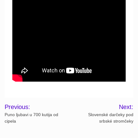
Post
Previous:
Next:
navigation
Puno ljubavi u 700 kutija od
Slovenské darčeky pod
cipela
srbské stromčeky