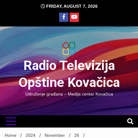
Skip
FRIDAY, AUGUST 7, 2026
to
content
Radio Televizija
Opštine Kovačica
Udruženje građana – Medija centar Kovačica
Home
2024
November
26