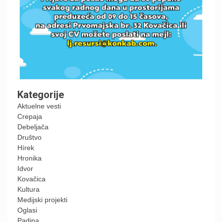
Kategorije
Aktuelne vesti
Crepaja
Debeljača
Društvo
Hírek
Hronika
Idvor
Kovačica
Kultura
Medijski projekti
Oglasi
Padina