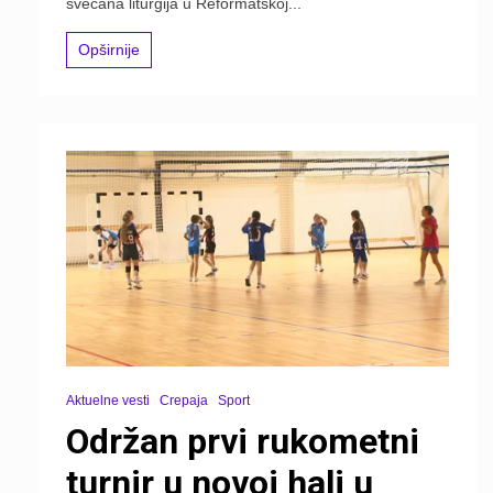
svečana liturgija u Reformatskoj...
Opširnije
Aktuelne vesti
Crepaja
Sport
Održan prvi rukometni
turnir u novoj hali u