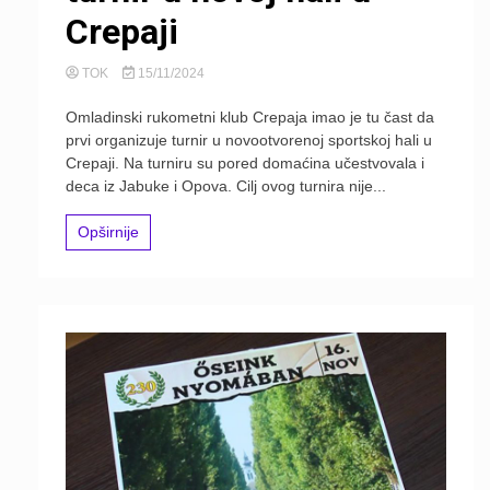
Crepaji
TOK
15/11/2024
Omladinski rukometni klub Crepaja imao je tu čast da
prvi organizuje turnir u novootvorenoj sportskoj hali u
Crepaji. Na turniru su pored domaćina učestvovala i
deca iz Jabuke i Opova. Cilj ovog turnira nije...
Opširnije