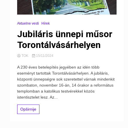
Aktuelne vesti
Hírek
Jubiláris ünnepi műsor
Torontálvásárhelyen
TOK
15/11/2024
A 230 éves betelepítés jegyében az idén több
eseményt tartottak Torontálvásárhelyen. A jubiláris,
központi ünnepségre sok szeretettel várnak mindenkit
szombaton, november 16-án, 14 órakor a református
templomban a katolikus testvérekkel közös
istentisztelet lesz. Az...
Opširnije