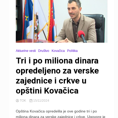
Aktuelne vesti
Društvo
Kovačica
Politika
Tri i po miliona dinara
opredeljeno za verske
zajednice i crkve u
opštini Kovačica
TOK
15/11/2024
Opština Kovačica opredelila je ove godine tri i po
miliona dinara za verske zajednice i crkve. Ugovore je