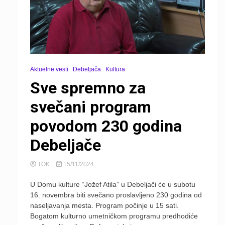
Aktuelne vesti
Debeljača
Kultura
Sve spremno za
svečani program
povodom 230 godina
Debeljače
TOK
15/11/2024
U Domu kulture “Jožef Atila” u Debeljači će u subotu
16. novembra biti svečano proslavljeno 230 godina od
naseljavanja mesta. Program počinje u 15 sati.
Bogatom kulturno umetničkom programu predhodiće