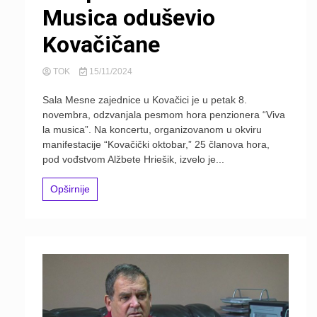
Musica oduševio
Kovačičane
TOK
15/11/2024
Sala Mesne zajednice u Kovačici je u petak 8.
novembra, odzvanjala pesmom hora penzionera “Viva
la musica”. Na koncertu, organizovanom u okviru
manifestacije “Kovačički oktobar,” 25 članova hora,
pod vođstvom Alžbete Hriešik, izvelo je...
Opširnije