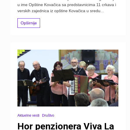
u ime Opštine Kovačica sa predstavnicima 11 crkava i
verskih zajednica iz opštine Kovačica u sredu...
Opširnije
Aktuelne vesti
Društvo
Hor penzionera Viva La