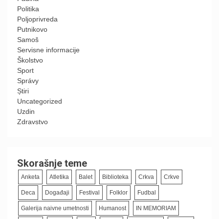
Politika
Poljoprivreda
Putnikovo
Samoš
Servisne informacije
Školstvo
Sport
Správy
Știri
Uncategorized
Uzdin
Zdravstvo
Skorašnje teme
Anketa
Atletika
Balet
Biblioteka
Crkva
Crkve
Deca
Događaji
Festival
Folklor
Fudbal
Galerija naivne umetnosti
Humanost
IN MEMORIAM