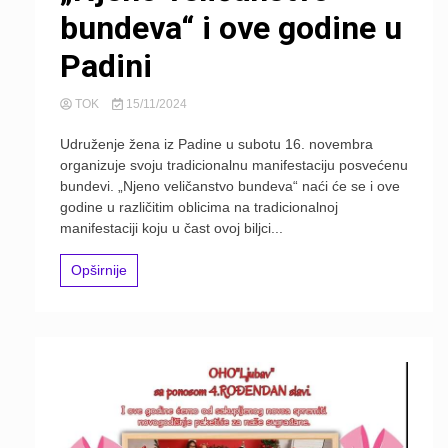
bundeva“ i ove godine u
Padini
TOK
15/11/2024
Udruženje žena iz Padine u subotu 16. novembra
organizuje svoju tradicionalnu manifestaciju posvećenu
bundevi. „Njeno veličanstvo bundeva“ naći će se i ove
godine u različitim oblicima na tradicionalnoj
manifestaciji koju u čast ovoj biljci...
Opširnije