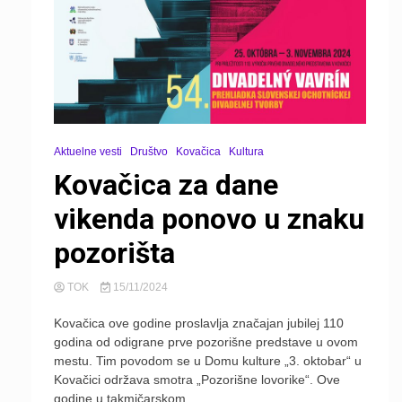
Aktuelne vesti
Društvo
Kovačica
Kultura
Kovačica za dane
vikenda ponovo u znaku
pozorišta
TOK
15/11/2024
Kovačica ove godine proslavlja značajan jubilej 110
godina od odigrane prve pozorišne predstave u ovom
mestu. Tim povodom se u Domu kulture „3. oktobar“ u
Kovačici održava smotra „Pozorišne lovorike“. Ove
godine u takmičarskom...