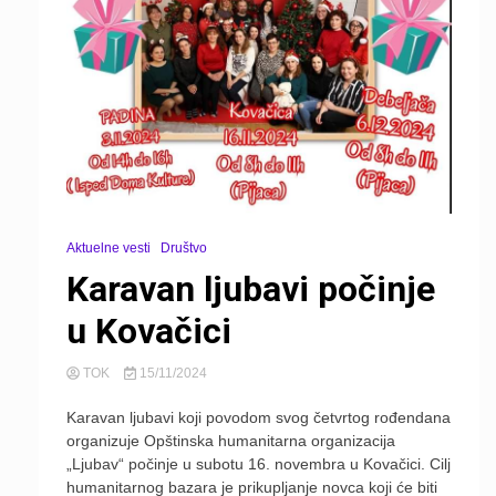
Aktuelne vesti
Društvo
Karavan ljubavi počinje
u Kovačici
TOK
15/11/2024
Karavan ljubavi koji povodom svog četvrtog rođendana
organizuje Opštinska humanitarna organizacija
„Ljubav“ počinje u subotu 16. novembra u Kovačici. Cilj
humanitarnog bazara je prikupljanje novca koji će biti