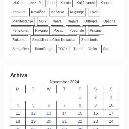
Izložba
Izviđači
Judo
Karate
Književnost
Koncert
Konkurs
Kovačica
Košarka
Kuglanje
Lovci
Manifestacije
MUP
Naiva
Najave
Odbojka
Opština
Penzioneri
Plivanje
Posao
Pozorište
Praznici
Rukomet
Skupština opštine Kovačica
Stoni tenis
Streljaštvo
Takmičenje
TOOK
Turnir
Vašar
Šah
Arhiva
November 2024
M
T
W
T
F
S
S
1
2
3
4
5
6
7
8
9
10
11
12
13
14
15
16
17
18
19
20
21
22
23
24