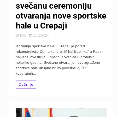
svečanu ceremoniju
otvaranja nove sportske
hale u Crepaji
TOK
15/11/2024
Izgradnja sportske hale u Crepaji je pored
rekonstrukcije Doma kulture „Mihal Babinka“ u Padini
najveća investicija u opštini Kovačica u proteklih
nekoliko godina. Svečano otvaranje novoizgrađene
sportske hale ukupne bruto površine 2, 200
kvadratnih...
Opširnije