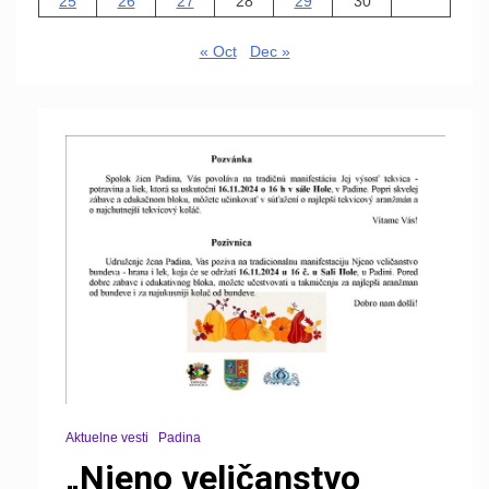
25
26
27
28
29
30
« Oct
Dec »
Aktuelne vesti
Padina
„Njeno veličanstvo