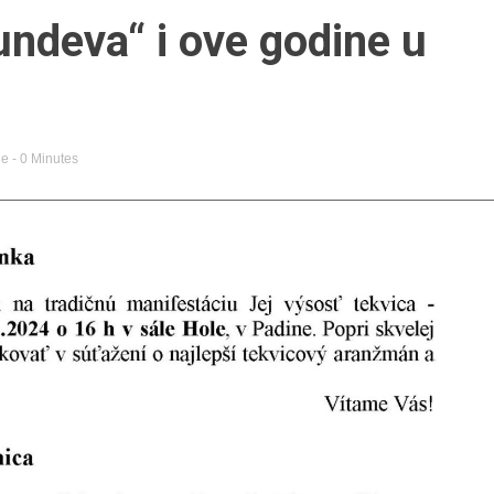
undeva“ i ove godine u
je
- 0 Minutes