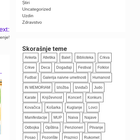
Știri
Uncategorized
Uzdin
Zdravstvo
ext:
čenje!
Skorašnje teme
Anketa
Atletika
Balet
Biblioteka
Crkva
Crkve
Deca
Događaji
Festival
Folklor
Fudbal
Galerija naivne umetnosti
Humanost
IN MEMORIAM
Izložba
Izviđači
Judo
Karate
Književnost
Koncert
Konkurs
Kovačica
Košarka
Kuglanje
Lovci
Manifestacije
MUP
Naiva
Najave
Odbojka
Opština
Penzioneri
Plivanje
Posao
Pozorište
Praznici
Rukomet