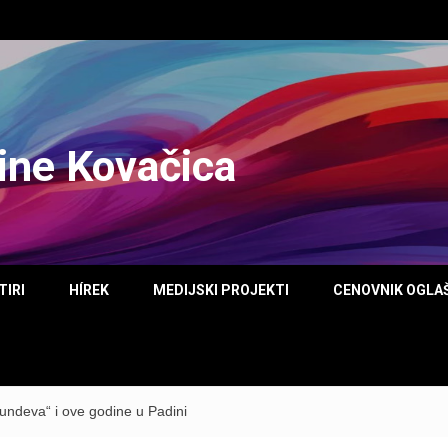
tine Kovačica
TIRI
HÍREK
MEDIJSKI PROJEKTI
CENOVNIK OGLA
undeva“ i ove godine u Padini