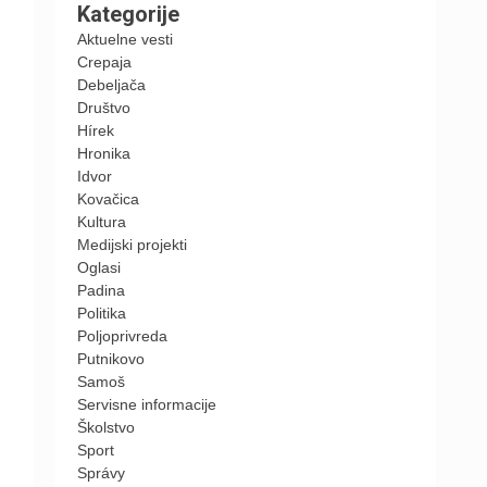
Kategorije
Aktuelne vesti
Crepaja
Debeljača
Društvo
Hírek
Hronika
Idvor
Kovačica
Kultura
Medijski projekti
Oglasi
Padina
Politika
Poljoprivreda
Putnikovo
Samoš
Servisne informacije
Školstvo
Sport
Správy