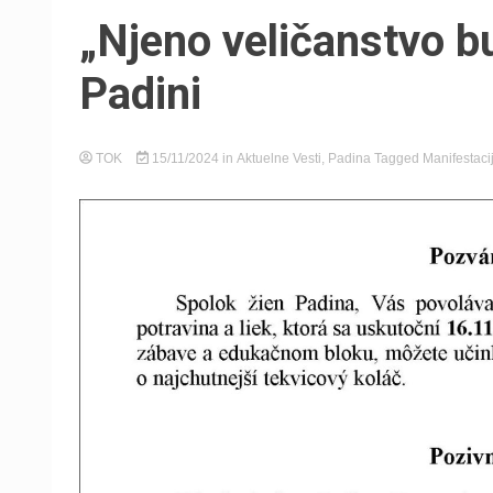
„Njeno veličanstvo b
Padini
TOK
15/11/2024
in
Aktuelne Vesti
,
Padina
Tagged
Manifestaci