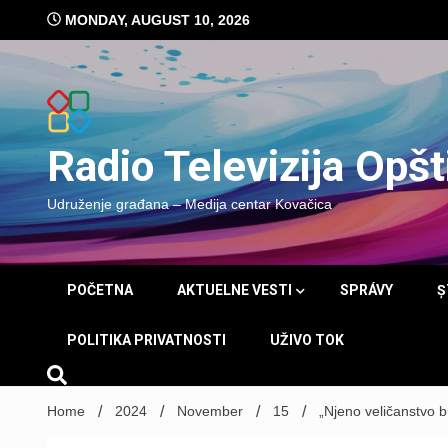
Skip
MONDAY, AUGUST 10, 2026
to
content
Radio Televizija Opš
Udruženje građana – Medija centar Kovačica
POČETNA
AKTUELNE VESTI
SPRÁVY
Ș
POLITIKA PRIVATNOSTI
UŽIVO TOK
Home
2024
November
15
„Njeno veličanstvo b