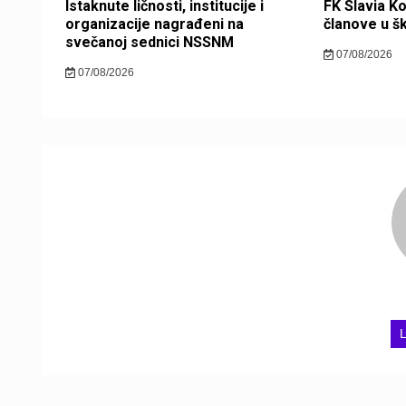
Istaknute ličnosti, institucije i
FK Slavia K
organizacije nagrađeni na
članove u š
svečanoj sednici NSSNM
07/08/2026
07/08/2026