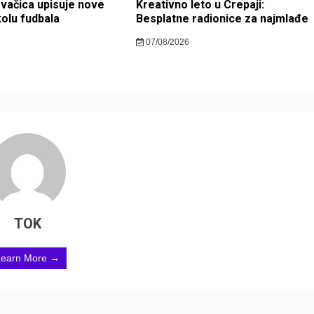
ovačica upisuje nove
Kreativno leto u Crepaji:
kolu fudbala
Besplatne radionice za najmlađe
07/08/2026
TOK
Learn More →