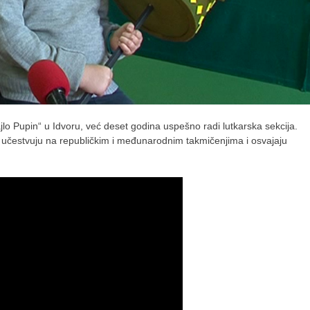
ajlo Pupin“ u Idvoru, već deset godina uspešno radi lutkarska sekcija.
o učestvuju na republičkim i međunarodnim takmičenjima i osvajaju