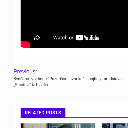
Post
Previous:
navigation
Svečano završene “Pozorišne lovorike” – najbolja predstava
„Smetovi“ iz Kisača
RELATED POSTS