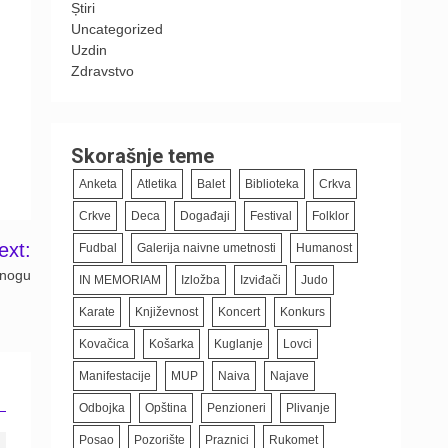
Știri
Uncategorized
Uzdin
Zdravstvo
Skorašnje teme
Anketa
Atletika
Balet
Biblioteka
Crkva
Crkve
Deca
Događaji
Festival
Folklor
ext:
Fudbal
Galerija naivne umetnosti
Humanost
 nogu
IN MEMORIAM
Izložba
Izviđači
Judo
Karate
Književnost
Koncert
Konkurs
Kovačica
Košarka
Kuglanje
Lovci
Manifestacije
MUP
Naiva
Najave
Odbojka
Opština
Penzioneri
Plivanje
Posao
Pozorište
Praznici
Rukomet