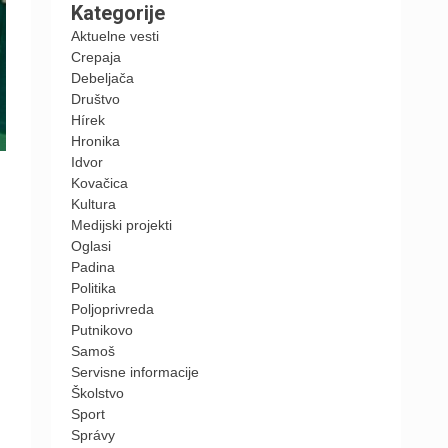
Kategorije
Aktuelne vesti
Crepaja
Debeljača
Društvo
Hírek
Hronika
Idvor
Kovačica
Kultura
Medijski projekti
Oglasi
Padina
Politika
Poljoprivreda
Putnikovo
Samoš
Servisne informacije
Školstvo
Sport
Správy