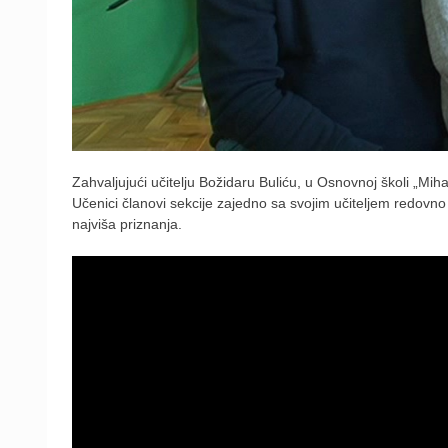
Zahvaljujući učitelju Božidaru Buliću, u Osnovnoj školi „Mih
Učenici članovi sekcije zajedno sa svojim učiteljem redovn
najviša priznanja.