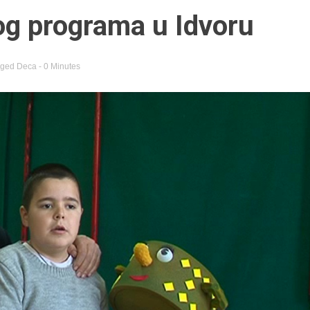
og programa u Idvoru
gged
Deca
- 0 Minutes