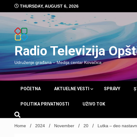
Skip
THURSDAY, AUGUST 6, 2026
to
content
Radio Televizija Opš
Udruženje građana – Medija centar Kovačica
POČETNA
AKTUELNE VESTI
SPRÁVY
Ș
POLITIKA PRIVATNOSTI
UŽIVO TOK
Home
2024
November
20
Lutka – deo nastav