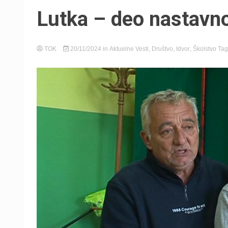
Lutka – deo nastavn
TOK
20/11/2024
in
Aktuelne Vesti
,
Društvo
,
Idvor
,
Školstvo
Ta