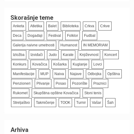
Skorašnje teme
Anketa
Atletika
Balet
Biblioteka
Crkva
Crkve
Deca
Događaji
Festival
Folklor
Fudbal
Galerija naivne umetnosti
Humanost
IN MEMORIAM
Izložba
Izviđači
Judo
Karate
Književnost
Koncert
Konkurs
Kovačica
Košarka
Kuglanje
Lovci
Manifestacije
MUP
Naiva
Najave
Odbojka
Opština
Penzioneri
Plivanje
Posao
Pozorište
Praznici
Rukomet
Skupština opštine Kovačica
Stoni tenis
Streljaštvo
Takmičenje
TOOK
Turnir
Vašar
Šah
Arhiva