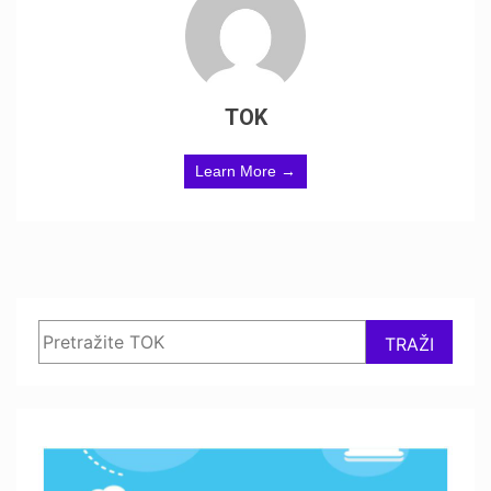
TOK
Learn More →
Search
TRAŽI