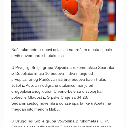
Naši rukometni klubovi ostali su na trećem mestu i posle
prvih novembarskih utakmica.
U Prvoj ligi Srbije grupa Vojvodina rukometašice Spartaka
iz Debeljače imaju 10 bodova – dva manje od
prvoplasiranog Pančeva i isti broj bodova kao i Halas
Jožef iz Ade, ali i odigranu utakmicu manje od
drugoplasiranog kluba. Crveno-bele su u svojoj hali
pobedile Mladost iz Srpske Crnje sa 34:28.
Sedamnaestog novembra odlaze spartanke u Apatin na
megdan istoimenom klubu.
U Drugoj ligi Srbije grupa Vojvodina B rukometaši ORK