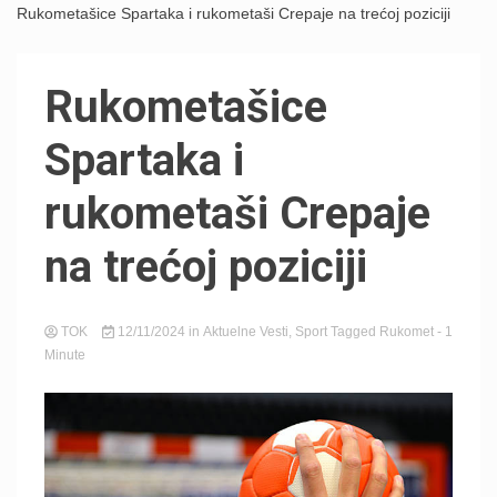
Rukometašice Spartaka i rukometaši Crepaje na trećoj poziciji
Rukometašice
Spartaka i
rukometaši Crepaje
na trećoj poziciji
TOK
12/11/2024
in
Aktuelne Vesti
,
Sport
Tagged
Rukomet
- 1
Minute