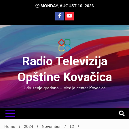
Skip
MONDAY, AUGUST 10, 2026
to
content
Radio Televizija
Opštine Kovačica
Udruženje građana – Medija centar Kovačica
Home
2024
November
12