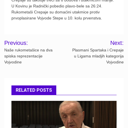
Crepaje su takodje treći sa 6 bodova i utakmicom manje.
U Kovinu je Radnički pobedio plavo-bele sa 26:24.
Rukometaši Crepaje su domaćini utakmice protiv
prvoplasirane Vojvode Stepe u 10. kolu prvenstva.
Post
Previous:
Next:
navigation
Naše rukometašice na dva
Plasmani Spartaka i Crepaje
spiska reprezentacije
u Ligama mladjih kategorija
Vojvodine
Vojvodine
RELATED POSTS