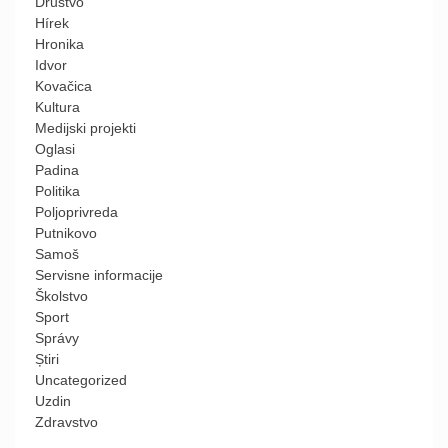
Društvo
Hírek
Hronika
Idvor
Kovačica
Kultura
Medijski projekti
Oglasi
Padina
Politika
Poljoprivreda
Putnikovo
Samoš
Servisne informacije
Školstvo
Sport
Správy
Știri
Uncategorized
Uzdin
Zdravstvo