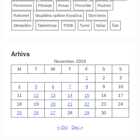
Penzioneri
Plivanje
Posao
Pozorište
Praznici
Rukomet
Skupština opštine Kovačica
Stoni tenis
Streljaštvo
Takmičenje
TOOK
Turnir
Vašar
Šah
Arhiva
November 2024
M
T
W
T
F
S
S
1
2
3
4
5
6
7
8
9
10
11
12
13
14
15
16
17
18
19
20
21
22
23
24
25
26
27
28
29
30
« Oct
Dec »