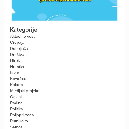
Kategorije
Aktuelne vesti
Crepaja
Debeljača
Društvo
Hírek
Hronika
Idvor
Kovačica
Kultura
Medijski projekti
Oglasi
Padina
Politika
Poljoprivreda
Putnikovo
Samoš