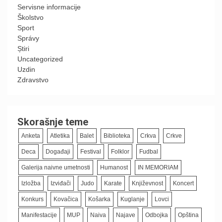
Servisne informacije
Školstvo
Sport
Správy
Știri
Uncategorized
Uzdin
Zdravstvo
Skorašnje teme
Anketa
Atletika
Balet
Biblioteka
Crkva
Crkve
Deca
Događaji
Festival
Folklor
Fudbal
Galerija naivne umetnosti
Humanost
IN MEMORIAM
Izložba
Izviđači
Judo
Karate
Književnost
Koncert
Konkurs
Kovačica
Košarka
Kuglanje
Lovci
Manifestacije
MUP
Naiva
Najave
Odbojka
Opština