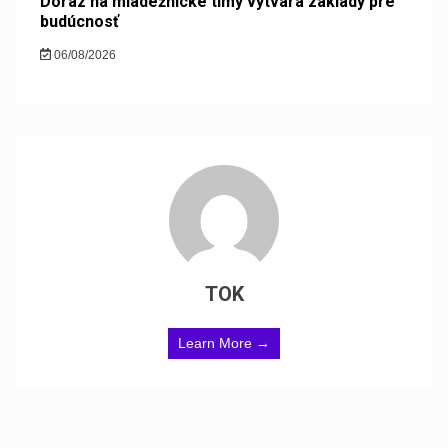
Dôraz na mládežnícke tímy vytvára základy pre
budúcnosť
06/08/2026
TOK
Learn More →