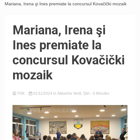
Mariana, Irena şi Ines premiate la concursul Kovačički mozaik
Mariana, Irena şi
Ines premiate la
concursul Kovačički
mozaik
TOK
01/11/2024
in
Aktuelne Vesti
,
Știri
- 0 Minutes