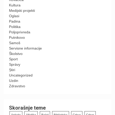
Kultura
Medijski projekti
Oglasi
Padina
Politika
Poljoprivreda
Putnikovo
Samoš
Servisne informacije
Školstvo
Sport
Správy
Știri
Uncategorized
Uzdin
Zdravstvo
Skorašnje teme
Anketa
Atletika
Balet
Biblioteka
Crkva
Crkve