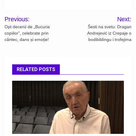
Post
Previous:
Next:
navigation
Opt decenii de „Bucuria
Šesti na svetu: Dragan
copiilor”, celebrate prin
Andrejević iz Crepaje o
cântec, dans și emoție!
bodibildingu i trofejima
RELATED POSTS