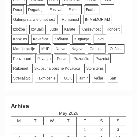
Deca
Događaji
Festival
Folklor
Fudbal
Galerija naivne umetnosti
Humanost
IN MEMORIAM
Izložba
Izviđači
Judo
Karate
Književnost
Koncert
Konkurs
Kovačica
Košarka
Kuglanje
Lovci
Manifestacije
MUP
Naiva
Najave
Odbojka
Opština
Penzioneri
Plivanje
Posao
Pozorište
Praznici
Rukomet
Skupština opštine Kovačica
Stoni tenis
Streljaštvo
Takmičenje
TOOK
Turnir
Vašar
Šah
Arhiva
May 2026
M
T
W
T
F
S
S
1
2
3