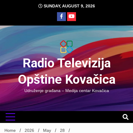
Skip
SUNDAY, AUGUST 9, 2026
to
content
Radio Televizija
Opštine Kovačica
Udruženje građana – Medija centar Kovačica
Home
2026
May
28