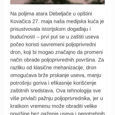
Na poljima atara Debeljače u opštini
Kovačica 27. maja naša medijska kuća je
prisustvovala istorijskom događaju i
budućnosti – prvi put se u zaštiti useva
počeo koristi savremeni poljoprivredni
dron, koji bi mogao značajno da promeni
način obrade poljoprivrednih površina. Za
razliku od klasične mehanizacije, dron
omogućava brže prskanje useva, manju
potrošnju goriva i efikasnije korišćenje
zaštitnih sredstava. Ova tehnologija sve
više privlači pažnju poljoprivrednika, jer u
kratkom vremenu može obraditi velike
površine bez gaženja useva i nepotrebnih