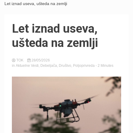
Let iznad useva, ušteda na zemlji
Let iznad useva,
ušteda na zemlji
TOK
28/05/2026
in
Aktuelne Vesti
,
Debeljača
,
Društvo
,
Poljoprivreda
- 2 Minutes