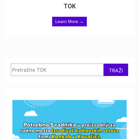
TOK
Learn More →
Search
TRAŽI