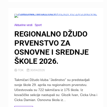
Aktuelne vesti
Sport
REGIONALNO DŽUDO
PRVENSTVO ZA
OSNOVNE I SREDNJE
ŠKOLE 2026.
TOK
30/04/2026
Takmičari Džudo kluba “Jedinstvo” su predstavljali
svoje škole 29. aprila na regionalnom prvenstvu.
Učestvovala su 722 takmičara iz 175 škola. Iz
kovačičke sekcije nastupali su: Glozik Ivan, Cicka Una i
Cicka Damian. Osnovna škola iz...