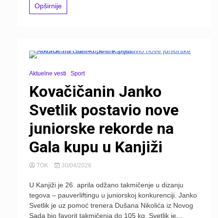
Opširnije
Aktuelne vesti
Sport
Kovačičanin Janko
Svetlik postavio nove
juniorske rekorde na
Gala kupu u Kanjiži
TOK
30/04/2026
U Kanjiži je 26. aprila odžano takmičenje u dizanju
tegova – pauverliftingu u juniorskoj konkurenciji. Janko
Svetlik je uz pomoć trenera Dušana Nikolića iz Novog
Sada bio favorit takmičenja do 105 kg. Svetlik je...