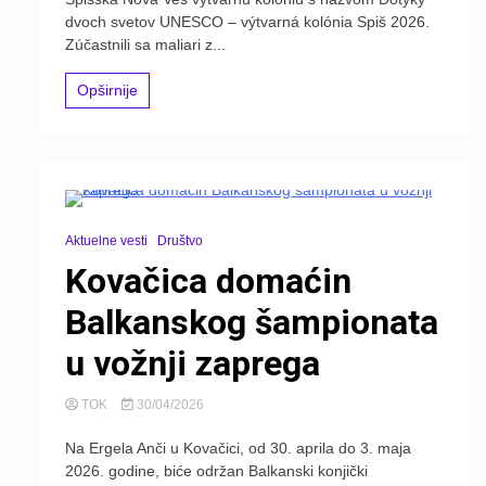
dvoch svetov UNESCO – výtvarná kolónia Spiš 2026.
Zúčastnili sa maliari z...
Opširnije
Aktuelne vesti
Društvo
Kovačica domaćin
Balkanskog šampionata
u vožnji zaprega
TOK
30/04/2026
Na Ergela Anči u Kovačici, od 30. aprila do 3. maja
2026. godine, biće održan Balkanski konjički