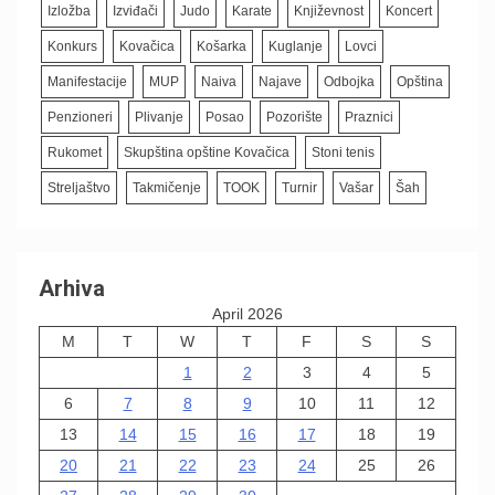
Izložba
Izviđači
Judo
Karate
Književnost
Koncert
Konkurs
Kovačica
Košarka
Kuglanje
Lovci
Manifestacije
MUP
Naiva
Najave
Odbojka
Opština
Penzioneri
Plivanje
Posao
Pozorište
Praznici
Rukomet
Skupština opštine Kovačica
Stoni tenis
Streljaštvo
Takmičenje
TOOK
Turnir
Vašar
Šah
Arhiva
April 2026
M
T
W
T
F
S
S
1
2
3
4
5
6
7
8
9
10
11
12
13
14
15
16
17
18
19
20
21
22
23
24
25
26