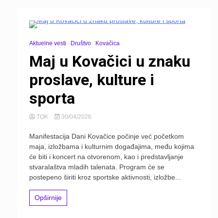
Aktuelne vesti
Društvo
Kovačica
Maj u Kovačici u znaku
proslave, kulture i
sporta
TOK
30/04/2026
Manifestacija Dani Kovačice počinje već početkom
maja, izložbama i kulturnim događajima, među kojima
će biti i koncert na otvorenom, kao i predstavljanje
stvaralaštva mladih talenata. Program će se
postepeno širiti kroz sportske aktivnosti, izložbe...
Opširnije