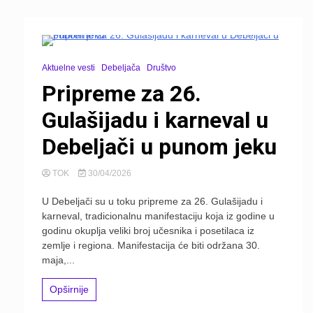
Aktuelne vesti
Debeljača
Društvo
Pripreme za 26.
Gulašijadu i karneval u
Debeljači u punom jeku
TOK
30/04/2026
U Debeljači su u toku pripreme za 26. Gulašijadu i
karneval, tradicionalnu manifestaciju koja iz godine u
godinu okuplja veliki broj učesnika i posetilaca iz
zemlje i rеgiona. Manifestacija će biti održana 30.
maja,...
Opširnije