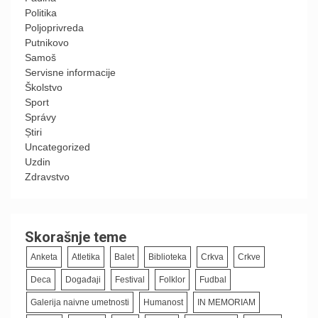
Politika
Poljoprivreda
Putnikovo
Samoš
Servisne informacije
Školstvo
Sport
Správy
Știri
Uncategorized
Uzdin
Zdravstvo
Skorašnje teme
Anketa
Atletika
Balet
Biblioteka
Crkva
Crkve
Deca
Događaji
Festival
Folklor
Fudbal
Galerija naivne umetnosti
Humanost
IN MEMORIAM