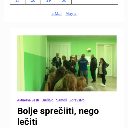
27
28
29
30
« Mar
May »
Aktuelne vesti
Društvo
Samoš
Zdravstvo
Bolje sprečiiti, nego
lečiti