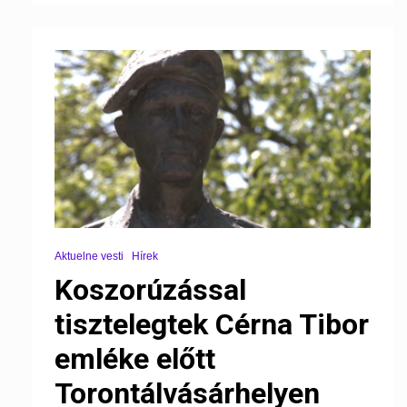
Aktuelne vesti
Hírek
Koszorúzással
tisztelegtek Cérna Tibor
emléke előtt
Torontálvásárhelyen