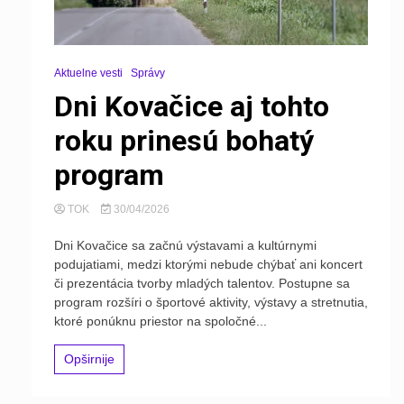
Aktuelne vesti
Správy
Dni Kovačice aj tohto
roku prinesú bohatý
program
TOK
30/04/2026
Dni Kovačice sa začnú výstavami a kultúrnymi
podujatiami, medzi ktorými nebude chýbať ani koncert
či prezentácia tvorby mladých talentov. Postupne sa
program rozšíri o športové aktivity, výstavy a stretnutia,
ktoré ponúknu priestor na spoločné...
Opširnije