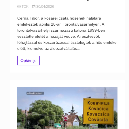
TOK
30/04/2026
Cérna Tibor, a košarei csata hősének halálára
emlékeztek április 28-án Torontálvásárhelyen. A
torontálvásárhelyi származású katona 1999-ben
vesztette életét a hazáját védve. A résztvevők
főhajtással és koszorúzással tisztelegtek a hős emléke
előtt, kiemelve az áldozatvállalás...
Opširnije