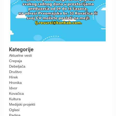
Kategorije
Aktuelne vesti
Crepaja
Debeljača
Društvo
Hírek
Hronika
Idvor
Kovačica
Kultura
Medijski projekti
Oglasi
Padina