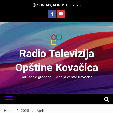
Skip
SUNDAY, AUGUST 9, 2026
to
content
Radio Televizija
Opštine Kovačica
Udruženje građana – Medija centar Kovačica
Home
2026
April