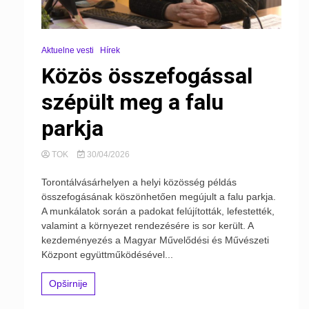
Aktuelne vesti
Hírek
Közös összefogással
szépült meg a falu
parkja
TOK
30/04/2026
Torontálvásárhelyen a helyi közösség példás
összefogásának köszönhetően megújult a falu parkja.
A munkálatok során a padokat felújították, lefestették,
valamint a környezet rendezésére is sor került. A
kezdeményezés a Magyar Művelődési és Művészeti
Központ együttműködésével...
Opširnije