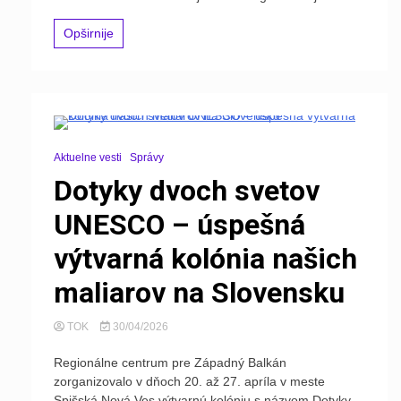
Opširnije
Aktuelne vesti
Správy
Dotyky dvoch svetov
UNESCO – úspešná
výtvarná kolónia našich
maliarov na Slovensku
TOK
30/04/2026
Regionálne centrum pre Západný Balkán
zorganizovalo v dňoch 20. až 27. apríla v meste
Spišská Nová Ves výtvarnú kolóniu s názvom Dotyky