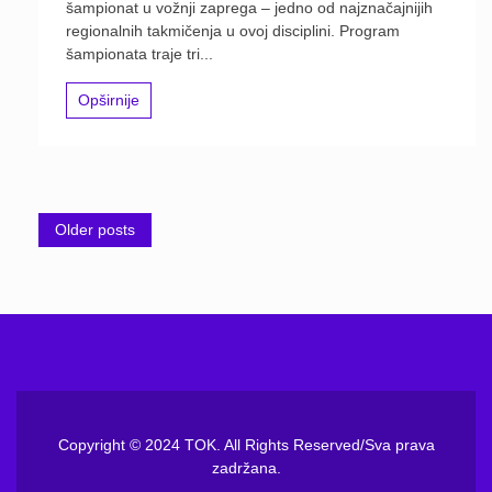
šampionat u vožnji zaprega – jedno od najznačajnijih
regionalnih takmičenja u ovoj disciplini. Program
šampionata traje tri...
Opširnije
Posts
Older posts
navigation
Copyright © 2024 TOK. All Rights Reserved/Sva prava
zadržana.