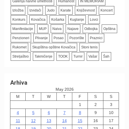
Galerija naivne umetnosti
Humanost
IN MEMORIAM
Izložba
Izviđači
Judo
Karate
Književnost
Koncert
Konkurs
Kovačica
Košarka
Kuglanje
Lovci
Manifestacije
MUP
Naiva
Najave
Odbojka
Opština
Penzioneri
Plivanje
Posao
Pozorište
Praznici
Rukomet
Skupština opštine Kovačica
Stoni tenis
Streljaštvo
Takmičenje
TOOK
Turnir
Vašar
Šah
Arhiva
May 2026
M
T
W
T
F
S
S
1
2
3
4
5
6
7
8
9
10
11
12
13
14
15
16
17
18
19
20
21
22
23
24