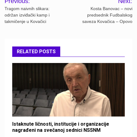
Previous:
Next:
navigation
Tragom naivnih slikara:
Kosta Banovac – novi
održan izviđački kamp i
predsednik Fudbalskog
takmičenje u Kovačici
saveza Kovačica – Opovo
RELATED POSTS
Istaknute ličnosti, institucije i organizacije
nagrađeni na svečanoj sednici NSSNM