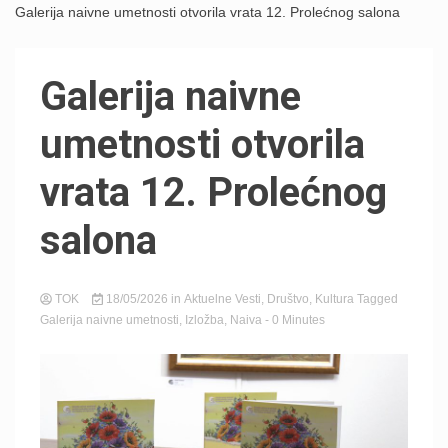
Galerija naivne umetnosti otvorila vrata 12. Prolećnog salona
Galerija naivne
umetnosti otvorila
vrata 12. Prolećnog
salona
TOK
18/05/2026
in
Aktuelne Vesti
,
Društvo
,
Kultura
Tagged
Galerija naivne umetnosti
,
Izložba
,
Naiva
- 0 Minutes