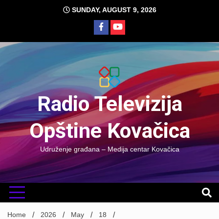
Skip
SUNDAY, AUGUST 9, 2026
to
content
Radio Televizija
Opštine Kovačica
Udruženje građana – Medija centar Kovačica
Home
2026
May
18