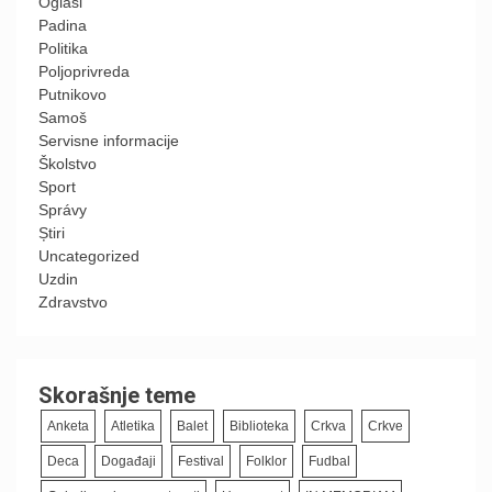
Oglasi
Padina
Politika
Poljoprivreda
Putnikovo
Samoš
Servisne informacije
Školstvo
Sport
Správy
Știri
Uncategorized
Uzdin
Zdravstvo
Skorašnje teme
Anketa
Atletika
Balet
Biblioteka
Crkva
Crkve
Deca
Događaji
Festival
Folklor
Fudbal