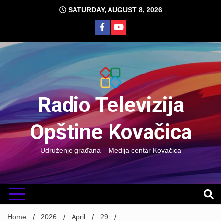
Skip
SATURDAY, AUGUST 8, 2026
to
content
Radio Televizija
Opštine Kovačica
Udruženje građana – Medija centar Kovačica
Home
2026
April
29