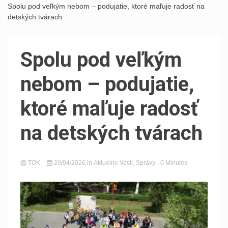
Spolu pod veľkým nebom – podujatie, ktoré maľuje radosť na
detských tvárach
Spolu pod veľkým
nebom – podujatie,
ktoré maľuje radosť
na detských tvárach
TOK
29/04/2026
in
Aktuelne Vesti
,
Správy
- 0 Minutes