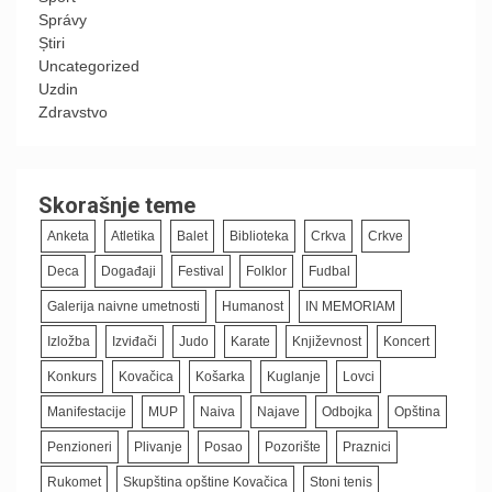
Správy
Știri
Uncategorized
Uzdin
Zdravstvo
Skorašnje teme
Anketa
Atletika
Balet
Biblioteka
Crkva
Crkve
Deca
Događaji
Festival
Folklor
Fudbal
Galerija naivne umetnosti
Humanost
IN MEMORIAM
Izložba
Izviđači
Judo
Karate
Književnost
Koncert
Konkurs
Kovačica
Košarka
Kuglanje
Lovci
Manifestacije
MUP
Naiva
Najave
Odbojka
Opština
Penzioneri
Plivanje
Posao
Pozorište
Praznici
Rukomet
Skupština opštine Kovačica
Stoni tenis