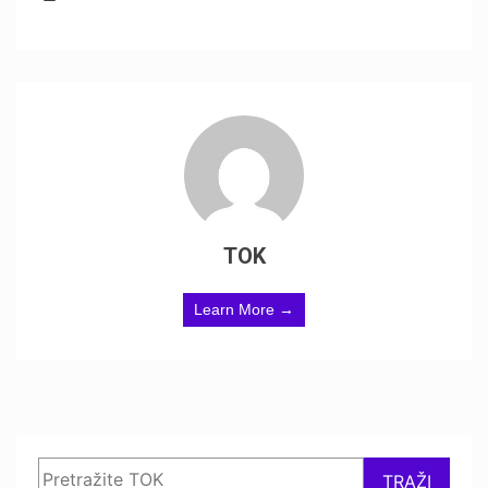
TOK
Learn More →
Search
TRAŽI