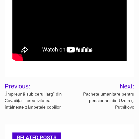
Post
Previous:
Next:
navigation
„Împreună sub cerul larg” din
Pachete umanitare pentru
Covačița – creativitatea
pensionarii din Uzdin și
întâlnește zâmbetele copiilor
Putnikovo
RELATED POSTS