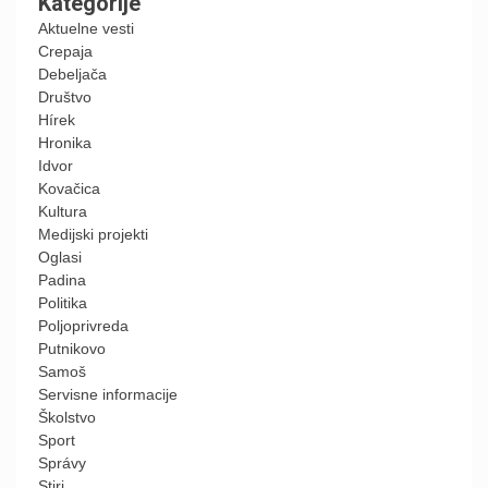
Kategorije
Aktuelne vesti
Crepaja
Debeljača
Društvo
Hírek
Hronika
Idvor
Kovačica
Kultura
Medijski projekti
Oglasi
Padina
Politika
Poljoprivreda
Putnikovo
Samoš
Servisne informacije
Školstvo
Sport
Správy
Știri