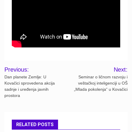
Post
Previous:
Next:
navigation
Dan planete Zemlje: U
Seminar o ličnom razvoju i
Kovačici sprovedena akcija
veštačkoj inteligenciji u OŠ
sadnje i uređenja javnih
„Mlada pokolenja“ u Kovačici
prostora
RELATED POSTS