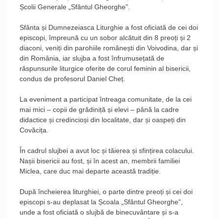
Școlii Generale „Sfântul Gheorghe”.
Sfânta și Dumnezeiasca Liturghie a fost oficiată de cei doi
episcopi, împreună cu un sobor alcătuit din 8 preoți și 2
diaconi, veniți din parohiile românești din Voivodina, dar și
din România, iar slujba a fost înfrumusețată de
răspunsurile liturgice oferite de corul feminin al bisericii,
condus de profesorul Daniel Cheț.
La eveniment a participat întreaga comunitate, de la cei
mai mici – copii de grădiniță și elevi – până la cadre
didactice și credincioși din localitate, dar și oaspeți din
Covăcița.
În cadrul slujbei a avut loc și tăierea și sfințirea colacului.
Nașii bisericii au fost, și în acest an, membrii familiei
Miclea, care duc mai departe această tradiție.
După încheierea liturghiei, o parte dintre preoți și cei doi
episcopi s-au deplasat la Școala „Sfântul Gheorghe”,
unde a fost oficiată o slujbă de binecuvântare și s-a