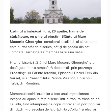
Uzdinul a îmbrăcat, luni, 20 aprilie, haine de
sărbătoare, cu prilejul cinstirii Sfântului Mare
Mucenic Gheorghe
, ocrotitorul localității, al cărui nume
este purtat atât de biserică, cât și de școala din sat.
Totodată, sărbătoarea marchează și ziua satului.
Hramul bisericii „Sfântul Mare Mucenic Gheorghe” s-a
desfășurat într-o atmosferă deosebită, prin prezența
Preasfințitului Părinte Ieronim, Episcopul Daciei Felix din
Vârșeț, și a Preasfințitului Părinte Visarion, Episcopul
Tulcii, din România.
Momentul sosirii ierarhilor a fost unul impresionant.
Aceștia au ajuns în fața bisericii într-o trăsură trasă de doi
cai albi, fiind întâmpinați de copii îmbrăcați în port popular
din Uzdin – preșcolari de la grădinița „Colibri” și elevi ai