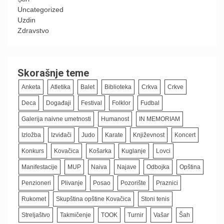
Uncategorized
Uzdin
Zdravstvo
Skorašnje teme
Anketa
Atletika
Balet
Biblioteka
Crkva
Crkve
Deca
Događaji
Festival
Folklor
Fudbal
Galerija naivne umetnosti
Humanost
IN MEMORIAM
Izložba
Izviđači
Judo
Karate
Književnost
Koncert
Konkurs
Kovačica
Košarka
Kuglanje
Lovci
Manifestacije
MUP
Naiva
Najave
Odbojka
Opština
Penzioneri
Plivanje
Posao
Pozorište
Praznici
Rukomet
Skupština opštine Kovačica
Stoni tenis
Streljaštvo
Takmičenje
TOOK
Turnir
Vašar
Šah