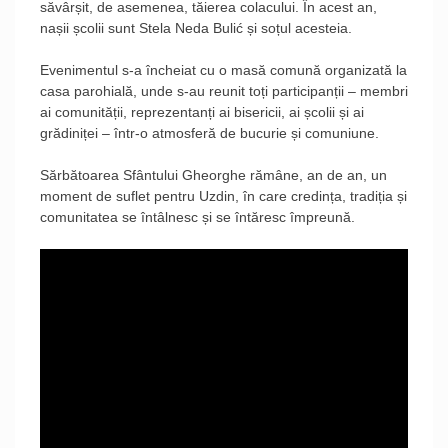
săvârșit, de asemenea, tăierea colacului. În acest an,
nașii școlii sunt Stela Neda Bulić și soțul acesteia.
Evenimentul s-a încheiat cu o masă comună organizată la
casa parohială, unde s-au reunit toți participanții – membri
ai comunității, reprezentanți ai bisericii, ai școlii și ai
grădiniței – într-o atmosferă de bucurie și comuniune.
Sărbătoarea Sfântului Gheorghe rămâne, an de an, un
moment de suflet pentru Uzdin, în care credința, tradiția și
comunitatea se întâlnesc și se întăresc împreună.