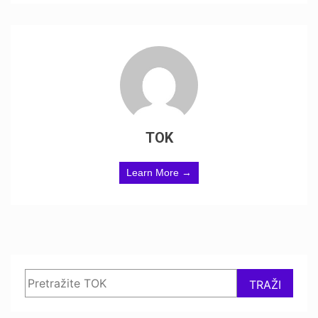
TOK
Learn More →
Search
TRAŽI