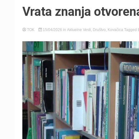
Vrata znanja otvoren
TOK
15/04/2026
in
Aktuelne Vesti
,
Društvo
,
Kovačica
Tagged