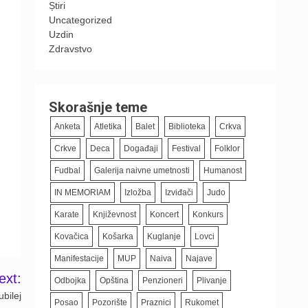
Știri
Uncategorized
Uzdin
Zdravstvo
Skorašnje teme
Anketa
Atletika
Balet
Biblioteka
Crkva
Crkve
Deca
Događaji
Festival
Folklor
Fudbal
Galerija naivne umetnosti
Humanost
IN MEMORIAM
Izložba
Izviđači
Judo
Karate
Književnost
Koncert
Konkurs
Kovačica
Košarka
Kuglanje
Lovci
Manifestacije
MUP
Naiva
Najave
ext:
Odbojka
Opština
Penzioneri
Plivanje
ubilej
Posao
Pozorište
Praznici
Rukomet