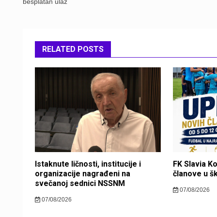
besplatan ulaz
RELATED POSTS
Istaknute ličnosti, institucije i
FK Slavia K
organizacije nagrađeni na
članove u š
svečanoj sednici NSSNM
07/08/2026
07/08/2026