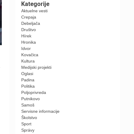
Kategorije
Aktuelne vesti
Crepaja
Debeljača
Društvo
Hírek
Hronika
Idvor
Kovačica
Kultura
o
Medijski projekti
Oglasi
Padina
Politika
Poljoprivreda
Putnikovo
Samoš
Servisne informacije
Školstvo
Sport
Správy