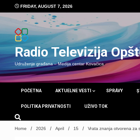
Skip
FRIDAY, AUGUST 7, 2026
to
content
Radio Televizija Opš
Udruženje građana – Medija centar Kovačica
POČETNA
AKTUELNE VESTI
SPRÁVY
Ș
POLITIKA PRIVATNOSTI
UŽIVO TOK
Home
2026
April
15
Vrata znanja otvorena za 