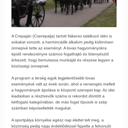
A Crepaján (Cserépalja) tartott fiákeres találkozó idén is
sokakat vonzott, a harmincadik alkalom pedig különösen
ünnepivé tette az eseményt. A lovas hagyományokra
épülő rendezvényre számos fogathajtó és lótenyésztő
érkezett, hogy bemutassa munkáját és részese legyen a
közösségi ünnepnek.
A program a térség egyik legjelentősebb lovas
eseményévé vált az évek során, ahol a versengés mellett
a hagyományok ápolása is központi szerepet kap. Az idei
kiadásban a résztvevők száma is rekordot döntött a
kétfogatú kategóriában, de más fogat típusok is szép
számban képviseltették magukat.
A sportpálya környéke egész nap élettel telt meg, a
közönség pedig nagy érdeklődéssel figyelte a felvonuló