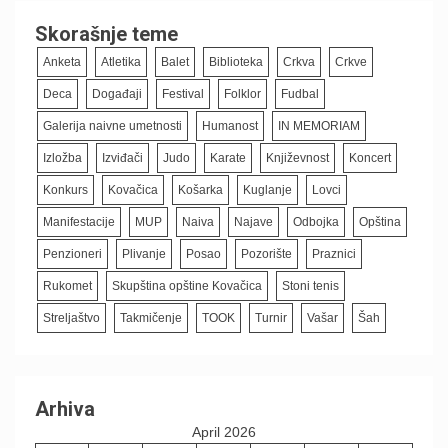
Skorašnje teme
Anketa
Atletika
Balet
Biblioteka
Crkva
Crkve
Deca
Događaji
Festival
Folklor
Fudbal
Galerija naivne umetnosti
Humanost
IN MEMORIAM
Izložba
Izviđači
Judo
Karate
Književnost
Koncert
Konkurs
Kovačica
Košarka
Kuglanje
Lovci
Manifestacije
MUP
Naiva
Najave
Odbojka
Opština
Penzioneri
Plivanje
Posao
Pozorište
Praznici
Rukomet
Skupština opštine Kovačica
Stoni tenis
Streljaštvo
Takmičenje
TOOK
Turnir
Vašar
Šah
Arhiva
April 2026