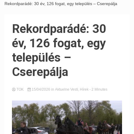
Rekordparádé: 30 év, 126 fogat, egy település – Cserepálja
Rekordparádé: 30
év, 126 fogat, egy
település –
Cserepálja
TOK
15/04/2026
in
Aktuelne Vesti
,
Hírek
- 2 Minutes