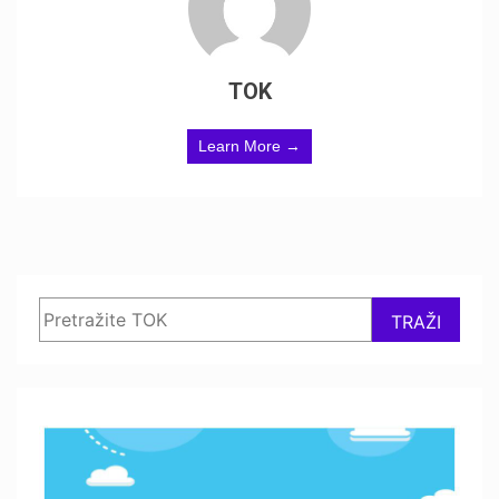
TOK
Learn More →
Search
TRAŽI