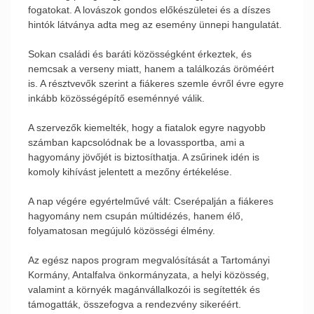
fogatokat. A lovászok gondos előkészületei és a díszes
hintók látványa adta meg az esemény ünnepi hangulatát.
Sokan családi és baráti közösségként érkeztek, és
nemcsak a verseny miatt, hanem a találkozás öröméért
is. A résztvevők szerint a fiákeres szemle évről évre egyre
inkább közösségépítő eseménnyé válik.
A szervezők kiemelték, hogy a fiatalok egyre nagyobb
számban kapcsolódnak be a lovassportba, ami a
hagyomány jövőjét is biztosíthatja. A zsűrinek idén is
komoly kihívást jelentett a mezőny értékelése.
A nap végére egyértelművé vált: Cserépalján a fiákeres
hagyomány nem csupán múltidézés, hanem élő,
folyamatosan megújuló közösségi élmény.
Az egész napos program megvalósítását a Tartományi
Kormány, Antalfalva önkormányzata, a helyi közösség,
valamint a környék magánvállalkozói is segítették és
támogatták, összefogva a rendezvény sikeréért.