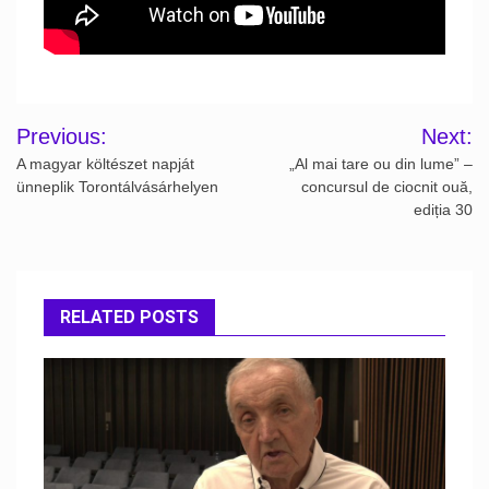
Post
Previous:
Next:
navigation
A magyar költészet napját
„Al mai tare ou din lume” –
ünneplik Torontálvásárhelyen
concursul de ciocnit ouă,
ediția 30
RELATED POSTS