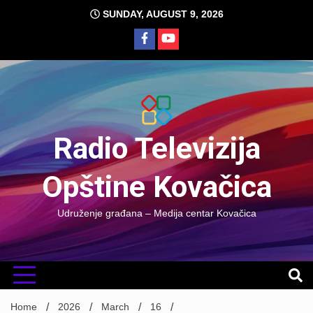
Skip
SUNDAY, AUGUST 9, 2026
to
content
Radio Televizija
Opštine Kovačica
Udruženje građana – Medija centar Kovačica
Home
2026
March
16