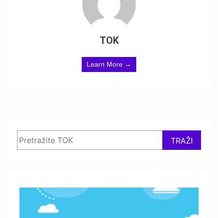
TOK
Learn More →
Search
TRAŽI