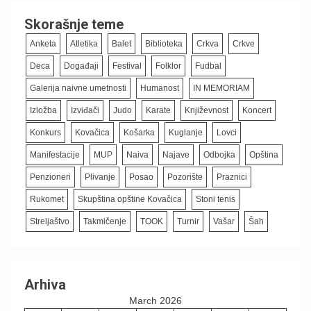
Skorašnje teme
Anketa
Atletika
Balet
Biblioteka
Crkva
Crkve
Deca
Događaji
Festival
Folklor
Fudbal
Galerija naivne umetnosti
Humanost
IN MEMORIAM
Izložba
Izviđači
Judo
Karate
Književnost
Koncert
Konkurs
Kovačica
Košarka
Kuglanje
Lovci
Manifestacije
MUP
Naiva
Najave
Odbojka
Opština
Penzioneri
Plivanje
Posao
Pozorište
Praznici
Rukomet
Skupština opštine Kovačica
Stoni tenis
Streljaštvo
Takmičenje
TOOK
Turnir
Vašar
Šah
Arhiva
March 2026