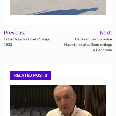
Post
Previous:
Next:
navigation
Pobedili samo Polet i Slavija
Uspešan nastup braće
1933
Husarik na plivačkom mitingu
u Beogradu
RELATED POSTS