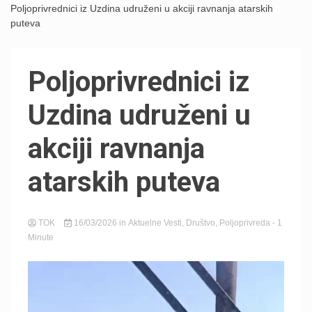
Poljoprivrednici iz Uzdina udruženi u akciji ravnanja atarskih
puteva
Poljoprivrednici iz
Uzdina udruženi u
akciji ravnanja
atarskih puteva
TOK
16/03/2026
in
Aktuelne Vesti
,
Društvo
,
Poljoprivreda
- 1
Minute