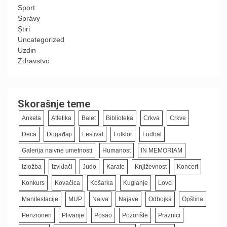
Sport
Správy
Știri
Uncategorized
Uzdin
Zdravstvo
Skorašnje teme
Anketa
Atletika
Balet
Biblioteka
Crkva
Crkve
Deca
Događaji
Festival
Folklor
Fudbal
Galerija naivne umetnosti
Humanost
IN MEMORIAM
Izložba
Izviđači
Judo
Karate
Književnost
Koncert
Konkurs
Kovačica
Košarka
Kuglanje
Lovci
Manifestacije
MUP
Naiva
Najave
Odbojka
Opština
Penzioneri
Plivanje
Posao
Pozorište
Praznici