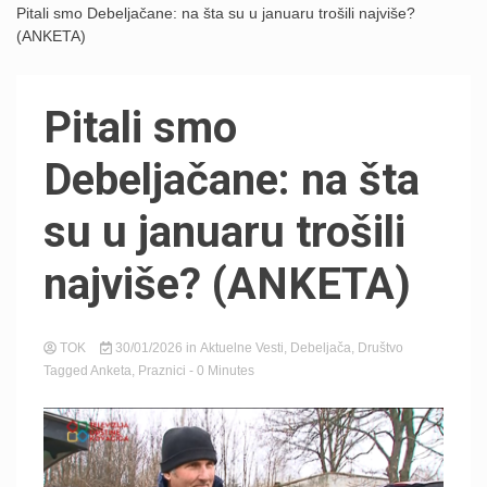
Pitali smo Debeljačane: na šta su u januaru trošili najviše?
(ANKETA)
Pitali smo
Debeljačane: na šta
su u januaru trošili
najviše? (ANKETA)
TOK
30/01/2026
in
Aktuelne Vesti
,
Debeljača
,
Društvo
Tagged
Anketa
,
Praznici
- 0 Minutes