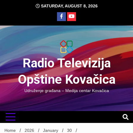
Skip
SATURDAY, AUGUST 8, 2026
to
content
Radio Televizija
Opštine Kovačica
Udruženje građana – Medija centar Kovačica
Home
2026
January
30