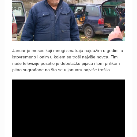
Januar je mesec koji mnogi smatraju najdužim u godini, a
istovremeno i onim u kojem se troši najviše novca. Tim
naše televizije posetio je debelačku pijacu i tom prilikom
pitao sugrađane na šta se u januaru najviše trošilo.