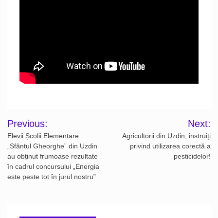
Post
Previous:
Next:
navigation
Elevii Școlii Elementare
Agricultorii din Uzdin, instruiți
„Sfântul Gheorghe” din Uzdin
privind utilizarea corectă a
au obținut frumoase rezultate
pesticidelor!
în cadrul concursului „Energia
este peste tot în jurul nostru”