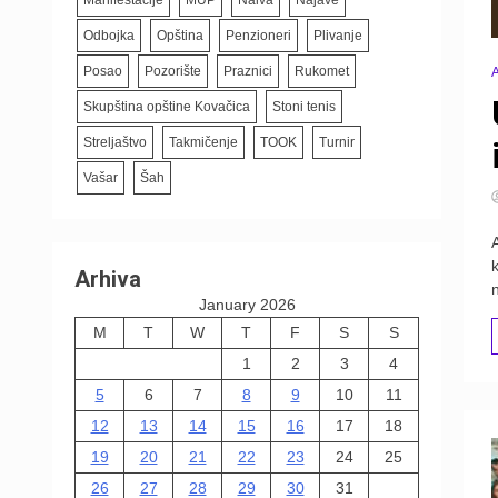
Odbojka
Opština
Penzioneri
Plivanje
Posao
Pozorište
Praznici
Rukomet
A
Skupština opštine Kovačica
Stoni tenis
Streljaštvo
Takmičenje
TOOK
Turnir
Vašar
Šah
Arhiva
January 2026
M
T
W
T
F
S
S
1
2
3
4
5
6
7
8
9
10
11
12
13
14
15
16
17
18
19
20
21
22
23
24
25
26
27
28
29
30
31