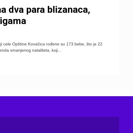
a dva para blizanaca,
jigama
ji cele Opštine Kovačica rođene su 173 bebe, što je 22
da smanjenog nataliteta, koji...