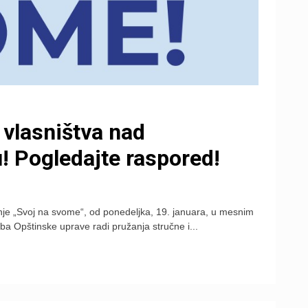
 vlasništva nad
 Pogledajte raspored!
je „Svoj na svome“, od ponedeljka, 19. januara, u mesnim
žba Opštinske uprave radi pružanja stručne i...