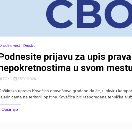
ktuelne vesti
Društvo
Podnesite prijavu za upis prava
nepokretnostima u svom mestu!
TOK
15/01/2026
Opštinska uprava Kovačica obaveštava građane da će, u okviru kampan
zajednicama na teritoriji opštine Kovačica biti raspoređena tehnička slu
Opširnije