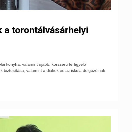
 a torontálvásárhelyi
lai konyha, valamint újabb, korszerű térfigyelő
k biztosítása, valamint a diákok és az iskola dolgozóinak