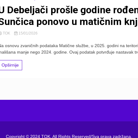
U Debeljači prošle godine rođen
Sunčica ponovo u matičnim kn
TOK
15/01/2026
Na osnovu zvaničnih podataka Matične službe, u 2025. godini na teritori
mališana manje nego 2024. godine. Ovaj podatak potvrđuje nastavak tren
Opširnije
Copyright © 2024 TOK. All Rights Reserved/Sva prava zadržana.