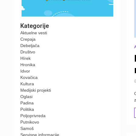
Kategorije
Aktuelne vesti
Crepaja
Debeljača
A
Društvo
Hírek
Hronika
Idvor
Kovačica
Kultura
Medijski projekti
Oglasi
Padina
Politika
Poljoprivreda
Putnikovo
Samoš
Servisne informacije