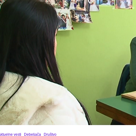
ktuelne vesti
Debeljača
Društvo