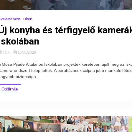
ktuelne vesti
Hírek
Új konyha és térfigyelő kamerák
iskolában
TOK
15/01/2026
A Moša Pijade Általános Iskolában projektek keretében újult meg az isko
kamerarendszert telepítettek. A beruházások célja a jobb munkafeltétele
nagyobb biztonsága....
Opširnije