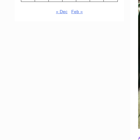
« Dec
Feb »
A