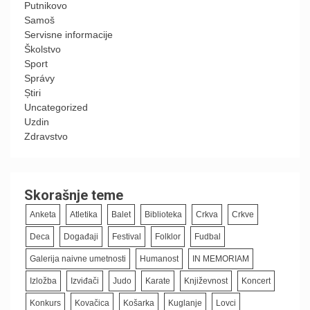
Putnikovo
Samoš
Servisne informacije
Školstvo
Sport
Správy
Știri
Uncategorized
Uzdin
Zdravstvo
Skorašnje teme
Anketa
Atletika
Balet
Biblioteka
Crkva
Crkve
Deca
Događaji
Festival
Folklor
Fudbal
Galerija naivne umetnosti
Humanost
IN MEMORIAM
Izložba
Izviđači
Judo
Karate
Književnost
Koncert
Konkurs
Kovačica
Košarka
Kuglanje
Lovci