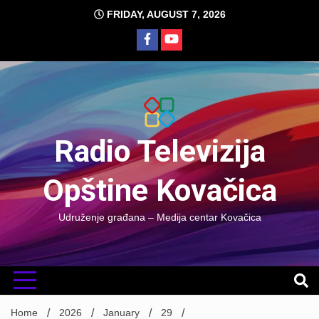
Skip
FRIDAY, AUGUST 7, 2026
to
content
Radio Televizija
Opštine Kovačica
Udruženje građana – Medija centar Kovačica
Home
2026
January
29