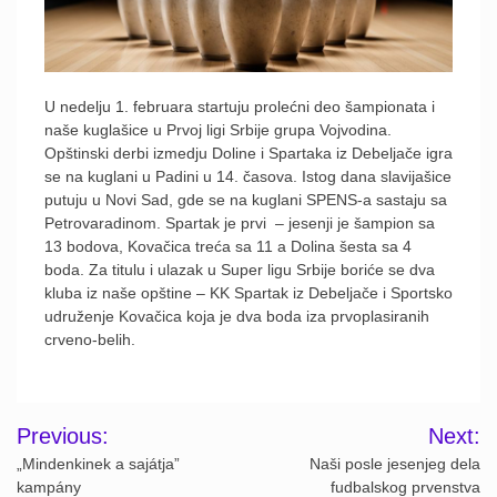
U nedelju 1. februara startuju prolećni deo šampionata i
naše kuglašice u Prvoj ligi Srbije grupa Vojvodina.
Opštinski derbi izmedju Doline i Spartaka iz Debeljače igra
se na kuglani u Padini u 14. časova. Istog dana slavijašice
putuju u Novi Sad, gde se na kuglani SPENS-a sastaju sa
Petrovaradinom. Spartak je prvi – jesenji je šampion sa
13 bodova, Kovačica treća sa 11 a Dolina šesta sa 4
boda. Za titulu i ulazak u Super ligu Srbije boriće se dva
kluba iz naše opštine – KK Spartak iz Debeljače i Sportsko
udruženje Kovačica koja je dva boda iza prvoplasiranih
crveno-belih.
Post
Previous:
Next:
navigation
„Mindenkinek a sajátja”
Naši posle jesenjeg dela
kampány
fudbalskog prvenstva