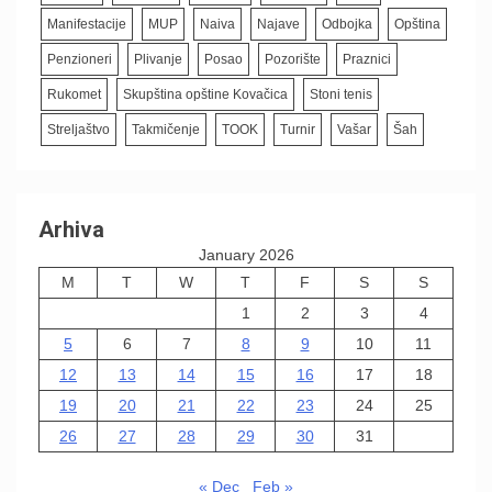
Manifestacije
MUP
Naiva
Najave
Odbojka
Opština
Penzioneri
Plivanje
Posao
Pozorište
Praznici
Rukomet
Skupština opštine Kovačica
Stoni tenis
Streljaštvo
Takmičenje
TOOK
Turnir
Vašar
Šah
Arhiva
January 2026
M
T
W
T
F
S
S
1
2
3
4
5
6
7
8
9
10
11
12
13
14
15
16
17
18
19
20
21
22
23
24
25
26
27
28
29
30
31
« Dec
Feb »