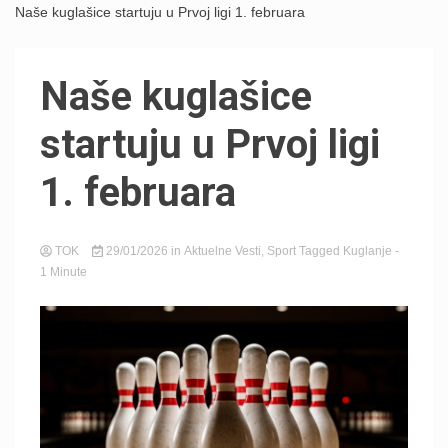
Naše kuglašice startuju u Prvoj ligi 1. februara
Naše kuglašice
startuju u Prvoj ligi
1. februara
TOK
29/01/2026
in
Aktuelne Vesti
,
Sport
Tagged
Kuglanje
-
1 Minute