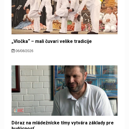
„Vločka“ – mali čuvari velike tradicije
06/08/2026
Dôraz na mládežnícke tímy vytvára základy pre
budúcnosť