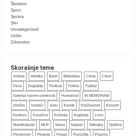
Školstvo
Sport
Správy
Știri
Uncategorized
Uzdin
Zdravstvo
Skorašnje teme
Anketa
Atletika
Balet
Biblioteka
Crkva
Crkve
Deca
Događaji
Festival
Folklor
Fudbal
Galerija naivne umetnosti
Humanost
IN MEMORIAM
Izložba
Izviđači
Judo
Karate
Književnost
Koncert
Konkurs
Kovačica
Košarka
Kuglanje
Lovci
Manifestacije
MUP
Naiva
Najave
Odbojka
Opština
Penzioneri
Plivanje
Posao
Pozorište
Praznici