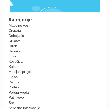
Kategorije
Aktuelne vesti
Crepaja
Debeljača
Društvo
Hírek
Hronika
Idvor
Kovačica
Kultura
Medijski projekti
Oglasi
Padina
Politika
Poljoprivreda
Putnikovo
Samoš
Servisne informacije