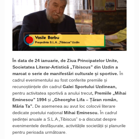
În data de 24 ianuarie, de Ziua Principatelor Unite,
Societatea Literar-Artistică „Tibiscus” din Uzdin a
marcat o serie de manifestări culturale și sportive.
În
cadrul evenimentului au fost conferite premiile și
recunoștiințele din cadrul
Galei Sportului Uzdinean,
pentru activitatea sportivă a anului trecut
, Premiile
„Mihai
Eminescu” 1994
și
„Gheorghe Lifa – Țăran român,
Măria Ta”.
De asemenea au avut loc colocvii literare
dedicate poetului național
Mihai Eminescu.
În cadrul
ședinței anuale a S.L.A „Tibiscus” s-a discutat despre
evenimentele desfășurate, activitățile societății și planurile
pentru perioada următoare.