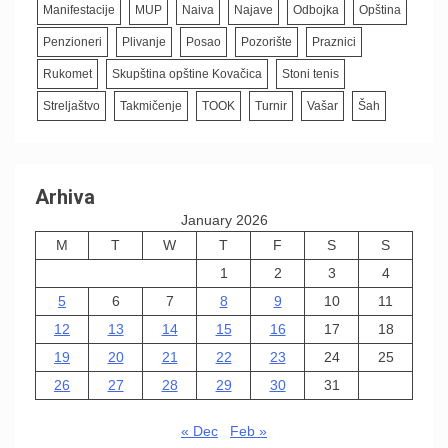
Manifestacije
MUP
Naiva
Najave
Odbojka
Opština
Penzioneri
Plivanje
Posao
Pozorište
Praznici
Rukomet
Skupština opštine Kovačica
Stoni tenis
Streljaštvo
Takmičenje
TOOK
Turnir
Vašar
Šah
Arhiva
January 2026
M
T
W
T
F
S
S
1
2
3
4
5
6
7
8
9
10
11
12
13
14
15
16
17
18
19
20
21
22
23
24
25
26
27
28
29
30
31
« Dec
Feb »