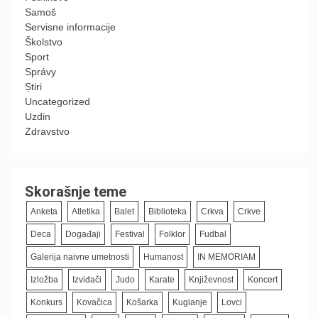
Samoš
Servisne informacije
Školstvo
Sport
Správy
Știri
Uncategorized
Uzdin
Zdravstvo
Skorašnje teme
Anketa
Atletika
Balet
Biblioteka
Crkva
Crkve
Deca
Događaji
Festival
Folklor
Fudbal
Galerija naivne umetnosti
Humanost
IN MEMORIAM
Izložba
Izviđači
Judo
Karate
Književnost
Koncert
Konkurs
Kovačica
Košarka
Kuglanje
Lovci