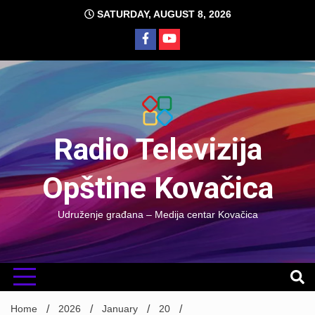
Skip
SATURDAY, AUGUST 8, 2026
to
content
Radio Televizija
Opštine Kovačica
Udruženje građana – Medija centar Kovačica
Home
2026
January
20