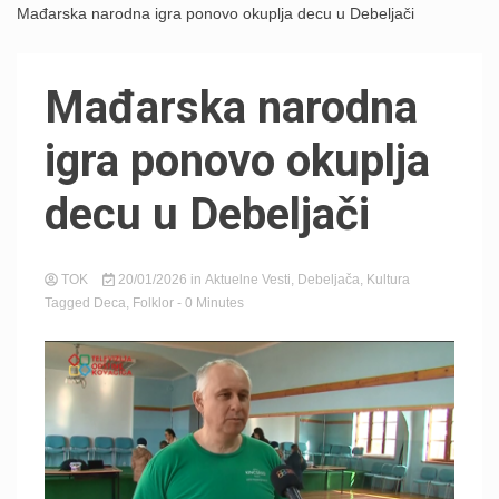
Mađarska narodna igra ponovo okuplja decu u Debeljači
Mađarska narodna
igra ponovo okuplja
decu u Debeljači
TOK
20/01/2026
in
Aktuelne Vesti
,
Debeljača
,
Kultura
Tagged
Deca
,
Folklor
- 0 Minutes