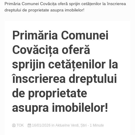
Primăria Comunei Covăcița oferă sprijin cetățenilor la înscrierea
dreptului de proprietate asupra imobilelor!
Primăria Comunei
Covăcița oferă
sprijin cetățenilor la
înscrierea dreptului
de proprietate
asupra imobilelor!
TOK
16/01/2026
in
Aktuelne Vesti
,
Știri
- 1 Minute