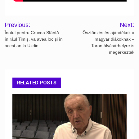
Post
Previous:
Next:
navigation
Înotul pentru Crucea Sfântă
Ösztönzés és ajándékok a
în râul Timiș, va avea loc și în
magyar diákoknak –
acest an la Uzdin.
Torontálvásárhelyre is
megérkeztek
RELATED POSTS