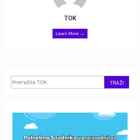
TOK
Learn More →
Search
TRAŽI