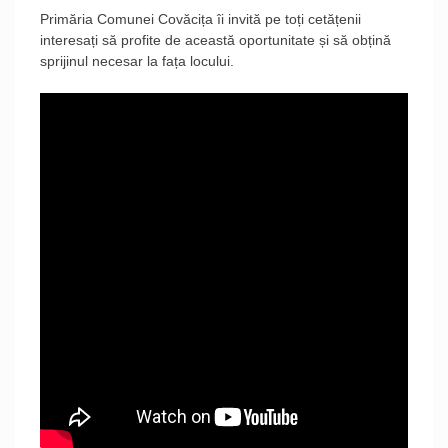
Primăria Comunei Covăcița îi invită pe toți cetățenii
interesați să profite de această oportunitate și să obțină
sprijinul necesar la fața locului.