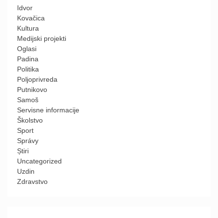
Idvor
Kovačica
Kultura
Medijski projekti
Oglasi
Padina
Politika
Poljoprivreda
Putnikovo
Samoš
Servisne informacije
Školstvo
Sport
Správy
Știri
Uncategorized
Uzdin
Zdravstvo