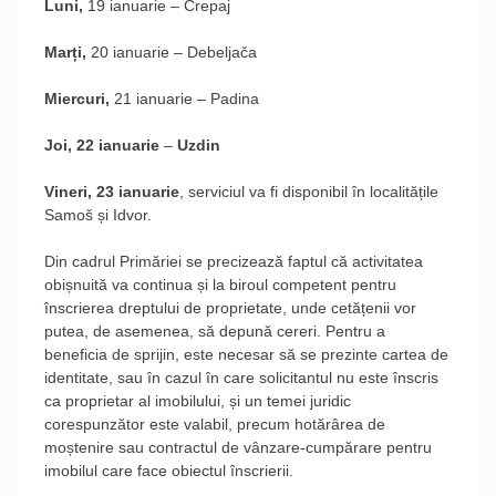
L
uni,
19 ianuarie – Crepaj
M
arți,
20 ianuarie – Debeljača
M
iercuri,
21 ianuarie – Padina
J
oi, 22 ianuarie
–
Uzdin
V
ineri, 23 ianuarie
, serviciul va fi disponibil în localitățile
Samoš și Idvor.
Din cadrul Primăriei se precizează faptul că activitatea
obișnuită va continua și la biroul competent pentru
înscrierea dreptului de proprietate, unde cetățenii vor
putea, de asemenea, să depună cereri. Pentru a
beneficia de sprijin, este necesar să se prezinte cartea de
identitate, sau în cazul în care solicitantul nu este înscris
ca proprietar al imobilului, și un temei juridic
corespunzător este valabil, precum hotărârea de
moștenire sau contractul de vânzare-cumpărare pentru
imobilul care face obiectul înscrierii.