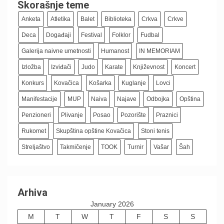
Skorašnje teme
Anketa
Atletika
Balet
Biblioteka
Crkva
Crkve
Deca
Događaji
Festival
Folklor
Fudbal
Galerija naivne umetnosti
Humanost
IN MEMORIAM
Izložba
Izviđači
Judo
Karate
Književnost
Koncert
Konkurs
Kovačica
Košarka
Kuglanje
Lovci
Manifestacije
MUP
Naiva
Najave
Odbojka
Opština
Penzioneri
Plivanje
Posao
Pozorište
Praznici
Rukomet
Skupština opštine Kovačica
Stoni tenis
Streljaštvo
Takmičenje
TOOK
Turnir
Vašar
Šah
Arhiva
January 2026
M
T
W
T
F
S
S