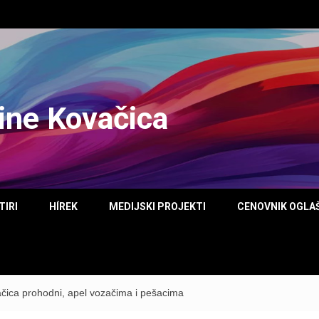
tine Kovačica
TIRI
HÍREK
MEDIJSKI PROJEKTI
CENOVNIK OGLA
vačica prohodni, apel vozačima i pešacima