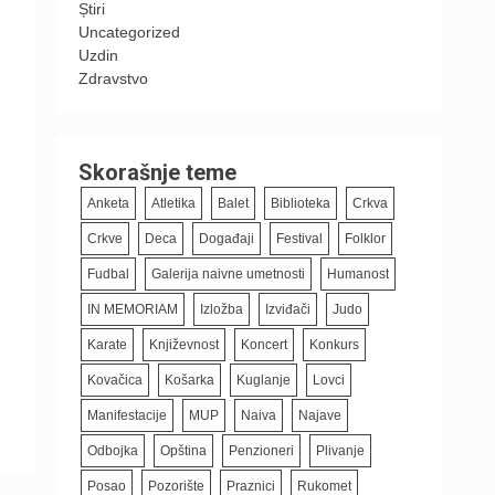
Știri
Uncategorized
Uzdin
Zdravstvo
Skorašnje teme
Anketa
Atletika
Balet
Biblioteka
Crkva
Crkve
Deca
Događaji
Festival
Folklor
Fudbal
Galerija naivne umetnosti
Humanost
IN MEMORIAM
Izložba
Izviđači
Judo
Karate
Književnost
Koncert
Konkurs
Kovačica
Košarka
Kuglanje
Lovci
Manifestacije
MUP
Naiva
Najave
Odbojka
Opština
Penzioneri
Plivanje
Posao
Pozorište
Praznici
Rukomet