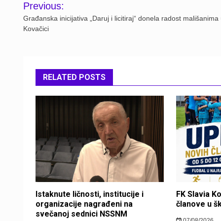
Post
Previous:
navigation
Građanska inicijativa „Daruj i licitiraj“ donela radost mališanima
Kovačici
RELATED POSTS
Istaknute ličnosti, institucije i
FK Slavia K
organizacije nagrađeni na
članove u š
svečanoj sednici NSSNM
07/08/2026