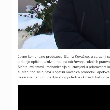
Javno komunalno preduzeće Elan iz Kovačice, u saradnji s
teritorije opštine, aktivno radi na održavanju lokalnih pute
Sianta, svi timovi i mehanizacija su stavljeni u pripravnos
su trenutno svi putevi u opštini Kovačica prohodni i apelov
pešacima da budu pažljivi zbog poledice i klizavih kolovoza.