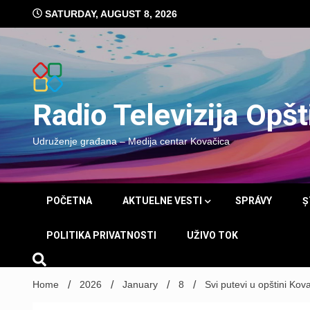
Skip
SATURDAY, AUGUST 8, 2026
to
content
Radio Televizija Opš
Udruženje građana – Medija centar Kovačica
POČETNA
AKTUELNE VESTI
SPRÁVY
Ș
POLITIKA PRIVATNOSTI
UŽIVO TOK
Home
2026
January
8
Svi putevi u opštini Ko