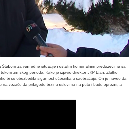
a Štabom za vanredne situacije i ostalim komunalnim preduzećima sa
va tokom zimskog perioda. Kako je izjavio direktor JKP Elan, Zlatko
t kako bi se obezbedila sigurnost učesnika u saobraćaju. On je naveo da
ao na vozače da prilagode brzinu uslovima na putu i budu oprezni, a