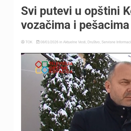
Svi putevi u opštini 
vozačima i pešacima
TOK
08/01/2026
in
Aktuelne Vesti
,
Društvo
,
Servisne Informaci