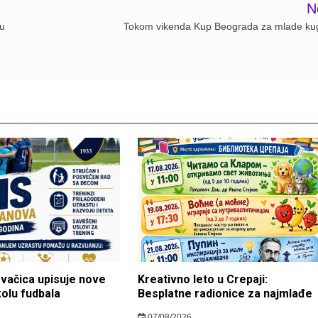
N
 u
Tokom vikenda Kup Beograda za mlade ku
ovačica upisuje nove
Kreativno leto u Crepaji:
kolu fudbala
Besplatne radionice za najmlađe
07/08/2026