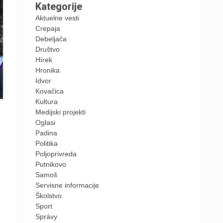
Kategorije
Aktuelne vesti
Crepaja
Debeljača
Društvo
Hírek
Hronika
Idvor
Kovačica
Kultura
Medijski projekti
Oglasi
Padina
Politika
Poljoprivreda
Putnikovo
Samoš
Servisne informacije
Školstvo
Sport
Správy