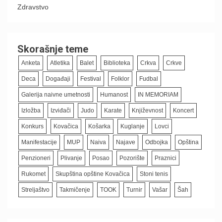
Zdravstvo
Skorašnje teme
Anketa
Atletika
Balet
Biblioteka
Crkva
Crkve
Deca
Događaji
Festival
Folklor
Fudbal
Galerija naivne umetnosti
Humanost
IN MEMORIAM
Izložba
Izviđači
Judo
Karate
Književnost
Koncert
Konkurs
Kovačica
Košarka
Kuglanje
Lovci
Manifestacije
MUP
Naiva
Najave
Odbojka
Opština
Penzioneri
Plivanje
Posao
Pozorište
Praznici
Rukomet
Skupština opštine Kovačica
Stoni tenis
Streljaštvo
Takmičenje
TOOK
Turnir
Vašar
Šah