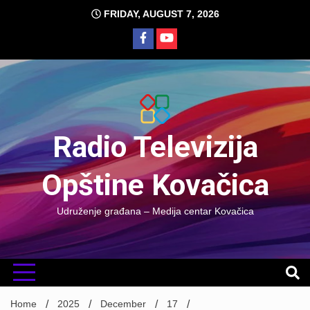
Skip
FRIDAY, AUGUST 7, 2026
to
content
Radio Televizija
Opštine Kovačica
Udruženje građana – Medija centar Kovačica
Home
2025
December
17