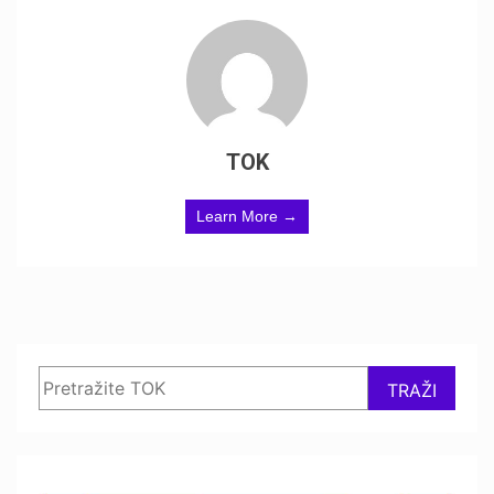
TOK
Learn More →
Search
TRAŽI