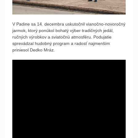
V Padine sa 14. decembra uskutočnil vianočno-novoročný
jarmok, ktorý ponúkol bohatý výber tradičných jedál,
ručných výrobkov a sviatočnú atmosféru. Podujatie
sprevádzal hudobný program a radosť najmenším
priniesol Dedko Mráz.