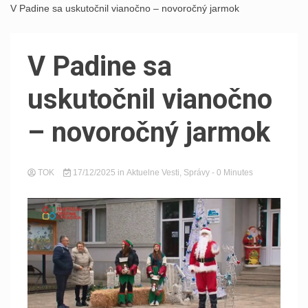
V Padine sa uskutočnil vianočno – novoročný jarmok
V Padine sa
uskutočnil vianočno
– novoročný jarmok
TOK
17/12/2025
in
Aktuelne Vesti
,
Správy
- 0 Minutes