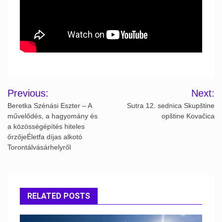
Post
Previous:
Next:
navigation
Beretka Szénási Eszter – A
Sutra 12. sednica Skupštine
művelődés, a hagyomány és
opštine Kovačica
a közösségépítés hiteles
őrzőjeÉletfa díjas alkotó
Torontálvásárhelyről
RELATED POSTS