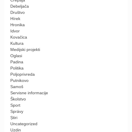
Debeljača
Društvo
Hírek
Hronika
Idvor
Kovačica
Kultura
Medijski projekti
Oglasi
Padina
Politika
Poljoprivreda
Putnikovo
Samoš
Servisne informacije
Školstvo
Sport
Správy
Știri
Uncategorized
Uzdin