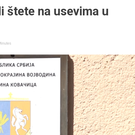
i štete na usevima u
Minutes