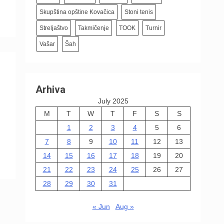
Skupština opštine Kovačica
Stoni tenis
Streljaštvo
Takmičenje
TOOK
Turnir
Vašar
Šah
Arhiva
July 2025
M
T
W
T
F
S
S
1
2
3
4
5
6
7
8
9
10
11
12
13
14
15
16
17
18
19
20
21
22
23
24
25
26
27
28
29
30
31
« Jun
Aug »