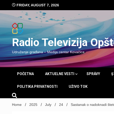
Skip
FRIDAY, AUGUST 7, 2026
to
content
Radio Televizija Opš
Udruženje građana – Medija centar Kovačica
POČETNA
AKTUELNE VESTI
SPRÁVY
Ș
POLITIKA PRIVATNOSTI
UŽIVO TOK
Home
2025
July
24
Sastanak o nadoknadi štet