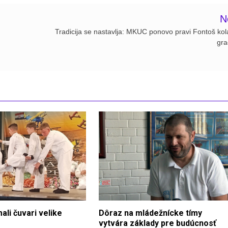
N
Tradicija se nastavlja: MKUC ponovo pravi Fontoš kol
gr
ali čuvari velike
Dôraz na mládežnícke tímy
vytvára základy pre budúcnosť