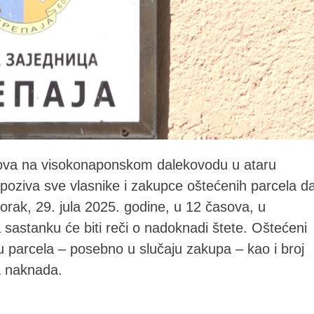
ova na visokonaponskom dalekovodu u ataru
poziva sve vlasnike i zakupce oštećenih parcela d
torak, 29. jula 2025. godine, u 12 časova, u
sastanku će biti reči o nadoknadi štete. Oštećeni
 parcela – posebno u slučaju zakupa – kao i broj
a naknada.