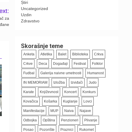
Știri
Uncategorized
ext:
Uzdin
ač za
Zdravstvo
ađane
Skorašnje teme
Anketa
Atletika
Balet
Biblioteka
Crkva
Crkve
Deca
Događaji
Festival
Folklor
Fudbal
Galerija naivne umetnosti
Humanost
IN MEMORIAM
Izložba
Izviđači
Judo
Karate
Književnost
Koncert
Konkurs
Kovačica
Košarka
Kuglanje
Lovci
Manifestacije
MUP
Naiva
Najave
Odbojka
Opština
Penzioneri
Plivanje
Posao
Pozorište
Praznici
Rukomet