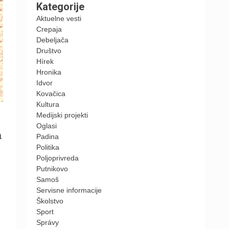
Kategorije
Aktuelne vesti
Crepaja
Debeljača
Društvo
Hírek
Hronika
Idvor
Kovačica
Kultura
Medijski projekti
Oglasi
a
Padina
Politika
Poljoprivreda
Putnikovo
Samoš
Servisne informacije
Školstvo
Sport
Správy