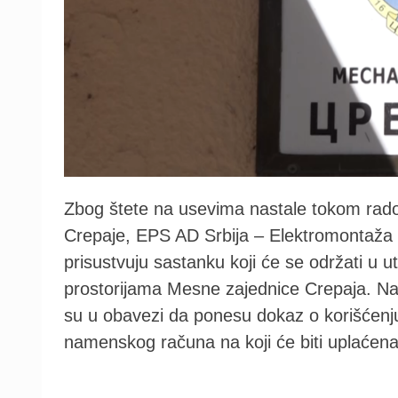
Zbog štete na usevima nastale tokom rad
Crepaje, EPS AD Srbija – Elektromontaža 
prisustvuju sastanku koji će se održati u u
prostorijama Mesne zajednice Crepaja. Na 
su u obavezi da ponesu dokaz o korišćenju
namenskog računa na koji će biti uplaćen