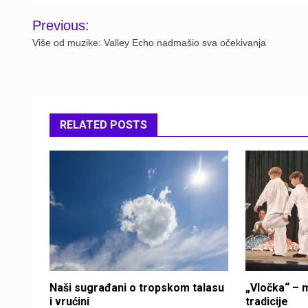
Post
Previous:
navigation
Više od muzike: Valley Echo nadmašio sva očekivanja
RELATED POSTS
Naši sugrađani o tropskom talasu
„Vločka“ – m
i vrućini
tradicije