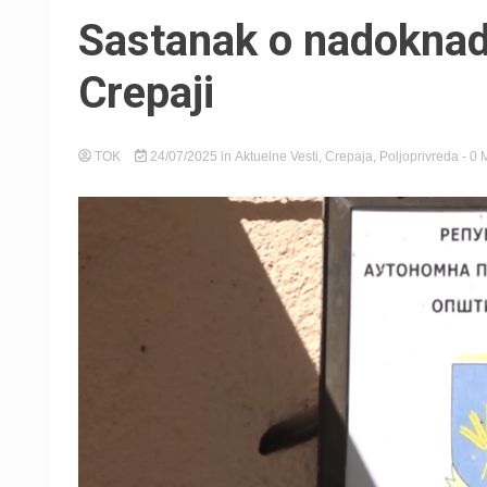
Sastanak o nadoknad
Crepaji
TOK
24/07/2025
in
Aktuelne Vesti
,
Crepaja
,
Poljoprivreda
- 0 