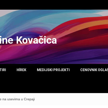
tine Kovačica
TIRI
HÍREK
MEDIJSKI PROJEKTI
CENOVNIK OGLA
e na usevima u Crepaji