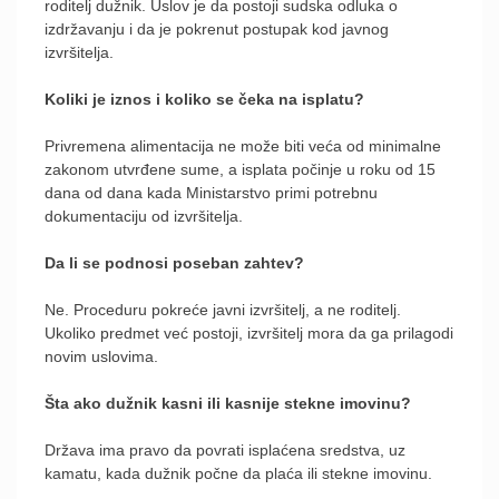
roditelj dužnik. Uslov je da postoji sudska odluka o
izdržavanju i da je pokrenut postupak kod javnog
izvršitelja.
Koliki je iznos i koliko se čeka na isplatu?
Privremena alimentacija ne može biti veća od minimalne
zakonom utvrđene sume, a isplata počinje u roku od 15
dana od dana kada Ministarstvo primi potrebnu
dokumentaciju od izvršitelja.
Da li se podnosi poseban zahtev?
Ne. Proceduru pokreće javni izvršitelj, a ne roditelj.
Ukoliko predmet već postoji, izvršitelj mora da ga prilagodi
novim uslovima.
Šta ako dužnik kasni ili kasnije stekne imovinu?
Država ima pravo da povrati isplaćena sredstva, uz
kamatu, kada dužnik počne da plaća ili stekne imovinu.