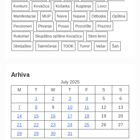
Konkurs
Kovačica
Košarka
Kuglanje
Lovci
Manifestacije
MUP
Naiva
Najave
Odbojka
Opština
Penzioneri
Plivanje
Posao
Pozorište
Praznici
Rukomet
Skupština opštine Kovačica
Stoni tenis
Streljaštvo
Takmičenje
TOOK
Turnir
Vašar
Šah
Arhiva
July 2025
M
T
W
T
F
S
S
1
2
3
4
5
6
7
8
9
10
11
12
13
14
15
16
17
18
19
20
21
22
23
24
25
26
27
28
29
30
31