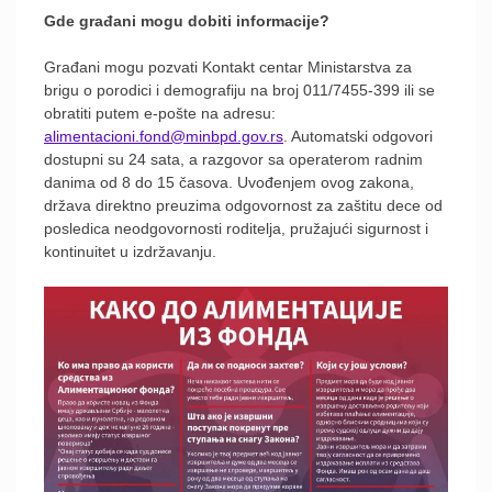
Gde građani mogu dobiti informacije?
Građani mogu pozvati Kontakt centar Ministarstva za
brigu o porodici i demografiju na broj 011/7455-399 ili se
obratiti putem e-pošte na adresu:
alimentacioni.fond@minbpd.gov.rs
. Automatski odgovori
dostupni su 24 sata, a razgovor sa operaterom radnim
danima od 8 do 15 časova. Uvođenjem ovog zakona,
država direktno preuzima odgovornost za zaštitu dece od
posledica neodgovornosti roditelja, pružajući sigurnost i
kontinuitet u izdržavanju.