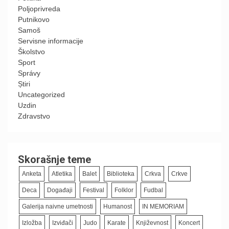
Poljoprivreda
Putnikovo
Samoš
Servisne informacije
Školstvo
Sport
Správy
Știri
Uncategorized
Uzdin
Zdravstvo
Skorašnje teme
Anketa
Atletika
Balet
Biblioteka
Crkva
Crkve
Deca
Događaji
Festival
Folklor
Fudbal
Galerija naivne umetnosti
Humanost
IN MEMORIAM
Izložba
Izviđači
Judo
Karate
Književnost
Koncert