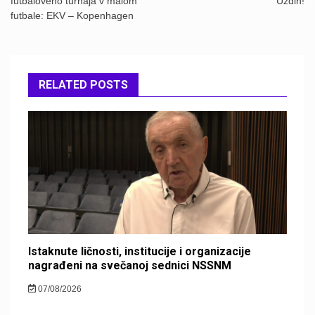
futbalového turnaja v malom
Uzdin!
futbale: EKV – Kopenhagen
RELATED POSTS
Istaknute ličnosti, institucije i organizacije
nagrađeni na svečanoj sednici NSSNM
07/08/2026