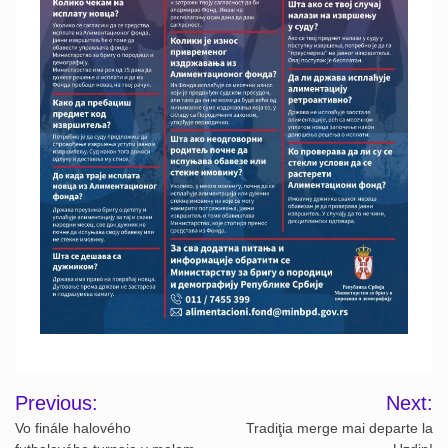
Post
Previous:
Next:
navigation
Vo finále halového
Tradiţia merge mai departe la