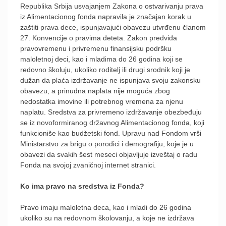
Republika Srbija usvajanjem Zakona o ostvarivanju prava
iz Alimentacionog fonda napravila je značajan korak u
zaštiti prava dece, ispunjavajući obavezu utvrđenu članom
27. Konvencije o pravima deteta. Zakon predviđa
pravovremenu i privremenu finansijsku podršku
maloletnoj deci, kao i mladima do 26 godina koji se
redovno školuju, ukoliko roditelj ili drugi srodnik koji je
dužan da plaća izdržavanje ne ispunjava svoju zakonsku
obavezu, a prinudna naplata nije moguća zbog
nedostatka imovine ili potrebnog vremena za njenu
naplatu. Sredstva za privremeno izdržavanje obezbeđuju
se iz novoformiranog državnog Alimentacionog fonda, koji
funkcioniše kao budžetski fond. Upravu nad Fondom vrši
Ministarstvo za brigu o porodici i demografiju, koje je u
obavezi da svakih šest meseci objavljuje izveštaj o radu
Fonda na svojoj zvaničnoj internet stranici.
Ko ima pravo na sredstva iz Fonda?
Pravo imaju maloletna deca, kao i mladi do 26 godina
ukoliko su na redovnom školovanju, a koje ne izdržava