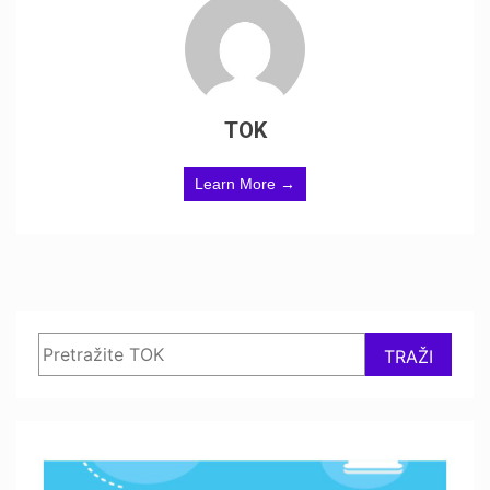
TOK
Learn More →
Search
TRAŽI