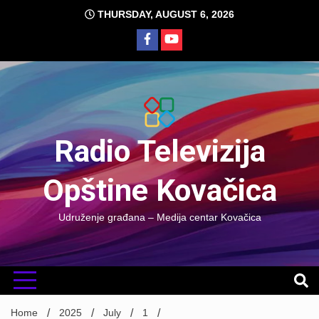
Skip
THURSDAY, AUGUST 6, 2026
to
content
Radio Televizija
Opštine Kovačica
Udruženje građana – Medija centar Kovačica
Home
2025
July
1