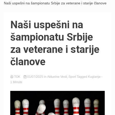
Naši uspešni na šampionatu Srbije za veterane i starije članove
Naši uspešni na
šampionatu Srbije
za veterane i starije
članove
TOK
01/07/2025
in
Aktuelne Vesti
,
Sport
Tagged
Kuglanje
-
1 Minute