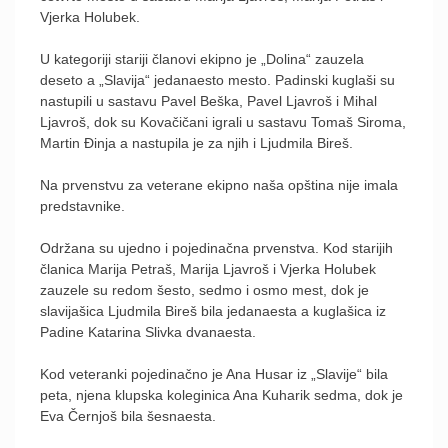
Vjerka Holubek.
U kategoriji stariji članovi ekipno je „Dolina“ zauzela
deseto a „Slavija“ jedanaesto mesto. Padinski kuglaši su
nastupili u sastavu Pavel Beška, Pavel Ljavroš i Mihal
Ljavroš, dok su Kovačičani igrali u sastavu Tomaš Siroma,
Martin Đinja a nastupila je za njih i Ljudmila Bireš.
Na prvenstvu za veterane ekipno naša opština nije imala
predstavnike.
Održana su ujedno i pojedinačna prvenstva. Kod starijih
članica Marija Petraš, Marija Ljavroš i Vjerka Holubek
zauzele su redom šesto, sedmo i osmo mest, dok je
slavijašica Ljudmila Bireš bila jedanaesta a kuglašica iz
Padine Katarina Slivka dvanaesta.
Kod veteranki pojedinačno je Ana Husar iz „Slavije“ bila
peta, njena klupska koleginica Ana Kuharik sedma, dok je
Eva Černjoš bila šesnaesta.