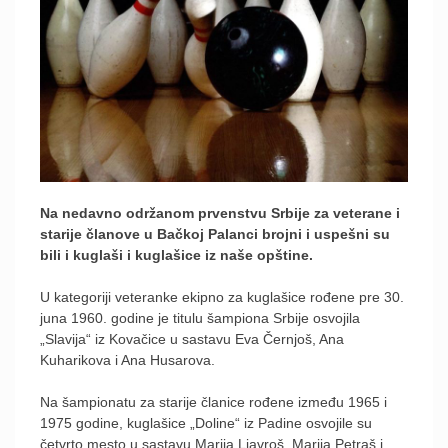
Na nedavno održanom prvenstvu Srbije za veterane i
starije članove u Bačkoj Palanci brojni i uspešni su
bili i kuglaši i kuglašice iz naše opštine.
U kategoriji veteranke ekipno za kuglašice rođene pre 30.
juna 1960. godine je titulu šampiona Srbije osvojila
„Slavija“ iz Kovačice u sastavu Eva Černjoš, Ana
Kuharikova i Ana Husarova.
Na šampionatu za starije članice rođene između 1965 i
1975 godine, kuglašice „Doline“ iz Padine osvojile su
četvrto mesto u sastavu Marija Ljavroš, Marija Petraš i