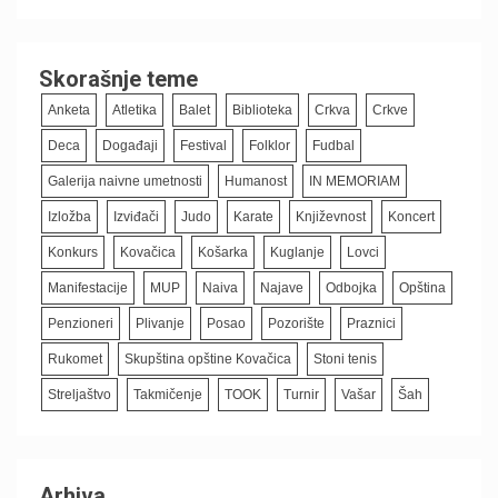
Skorašnje teme
Anketa
Atletika
Balet
Biblioteka
Crkva
Crkve
Deca
Događaji
Festival
Folklor
Fudbal
Galerija naivne umetnosti
Humanost
IN MEMORIAM
Izložba
Izviđači
Judo
Karate
Književnost
Koncert
Konkurs
Kovačica
Košarka
Kuglanje
Lovci
Manifestacije
MUP
Naiva
Najave
Odbojka
Opština
Penzioneri
Plivanje
Posao
Pozorište
Praznici
Rukomet
Skupština opštine Kovačica
Stoni tenis
Streljaštvo
Takmičenje
TOOK
Turnir
Vašar
Šah
Arhiva