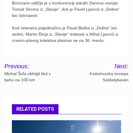
Bronzano odličje je u konkurenciji starijih članova osvojio
Tomaš Siroma iz „Slavije“, dok je Pavel Ljavroš iz „Doline“
bio četrnaesti.
Kod veterana pojedinačno je Pavel Beška iz „Doline“ bio
sedmi, Martin Ðinja iz „Slavije“ trideseti a Mihal Ljavroš iz
crveno-plavog kolektiva plasirao se na 36. mesto.
Post
Previous:
Next:
navigation
Michal Šuľa obhájil titul v
A kézimunka ünnepe
behu na 100 km
Székelykevén
RELATED POSTS