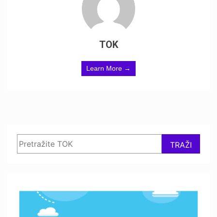
TOK
Learn More →
Search
TRAŽI