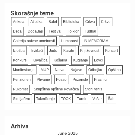
Skorašnje teme
Anketa
Atletika
Balet
Biblioteka
Crkva
Crkve
Deca
Događaji
Festival
Folklor
Fudbal
Galerija naivne umetnosti
Humanost
IN MEMORIAM
Izložba
Izviđači
Judo
Karate
Književnost
Koncert
Konkurs
Kovačica
Košarka
Kuglanje
Lovci
Manifestacije
MUP
Naiva
Najave
Odbojka
Opština
Penzioneri
Plivanje
Posao
Pozorište
Praznici
Rukomet
Skupština opštine Kovačica
Stoni tenis
Streljaštvo
Takmičenje
TOOK
Turnir
Vašar
Šah
Arhiva
June 2025