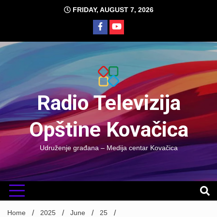
Skip
FRIDAY, AUGUST 7, 2026
to
content
Radio Televizija
Opštine Kovačica
Udruženje građana – Medija centar Kovačica
Home
2025
June
25