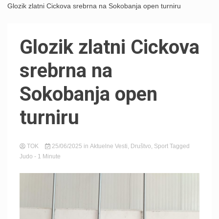
Glozik zlatni Cickova srebrna na Sokobanja open turniru
Glozik zlatni Cickova
srebrna na
Sokobanja open
turniru
TOK
25/06/2025
in
Aktuelne Vesti
,
Društvo
,
Sport
Tagged
Judo
- 1 Minute