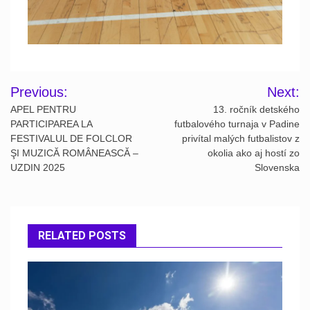
Post
Previous:
Next:
navigation
APEL PENTRU
13. ročník detského
PARTICIPAREA LA
futbalového turnaja v Padine
FESTIVALUL DE FOLCLOR
privítal malých futbalistov z
ŞI MUZICĂ ROMÂNEASCĂ –
okolia ako aj hostí zo
UZDIN 2025
Slovenska
RELATED POSTS