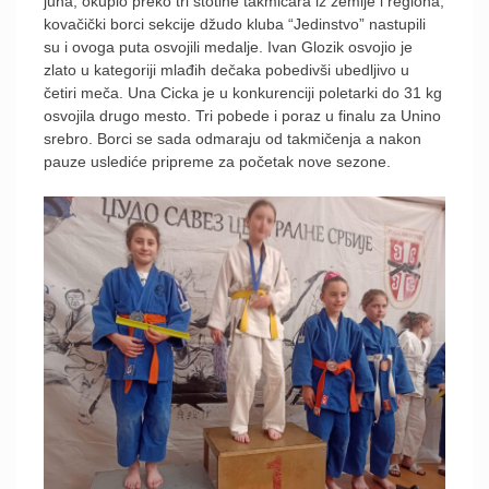
juna, okupio preko tri stotine takmičara iz zemlje i regiona,
kovačički borci sekcije džudo kluba “Jedinstvo” nastupili
su i ovoga puta osvojili medalje. Ivan Glozik osvojio je
zlato u kategoriji mlađih dečaka pobedivši ubedljivo u
četiri meča. Una Cicka je u konkurenciji poletarki do 31 kg
osvojila drugo mesto. Tri pobede i poraz u finalu za Unino
srebro. Borci se sada odmaraju od takmičenja a nakon
pauze uslediće pripreme za početak nove sezone.