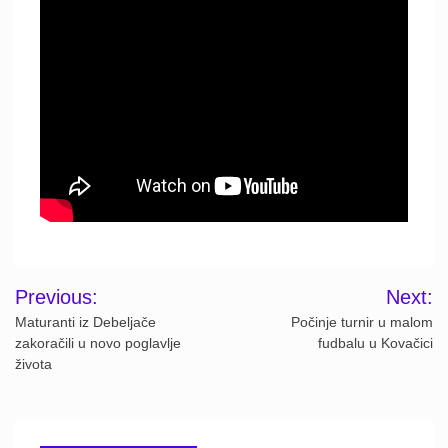
Post
Previous:
Next:
navigation
Maturanti iz Debeljače
Počinje turnir u malom
zakoračili u novo poglavlje
fudbalu u Kovačici
života