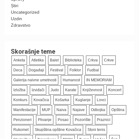
Știri
Uncategorized
Uzdin
Zdravstvo
Skorašnje teme
Anketa
Atletika
Balet
Biblioteka
Crkva
Crkve
Deca
Događaji
Festival
Folklor
Fudbal
Galerija naivne umetnosti
Humanost
IN MEMORIAM
Izložba
Izviđači
Judo
Karate
Književnost
Koncert
Konkurs
Kovačica
Košarka
Kuglanje
Lovci
Manifestacije
MUP
Naiva
Najave
Odbojka
Opština
Penzioneri
Plivanje
Posao
Pozorište
Praznici
Rukomet
Skupština opštine Kovačica
Stoni tenis