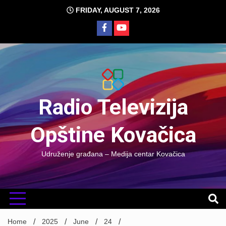
Skip
FRIDAY, AUGUST 7, 2026
to
content
Radio Televizija
Opštine Kovačica
Udruženje građana – Medija centar Kovačica
Home
2025
June
24