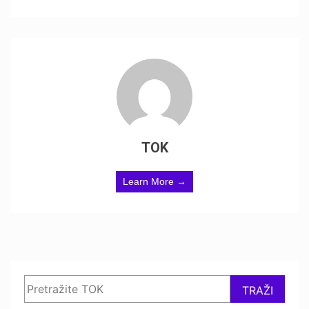
TOK
Learn More →
Search
TRAŽI