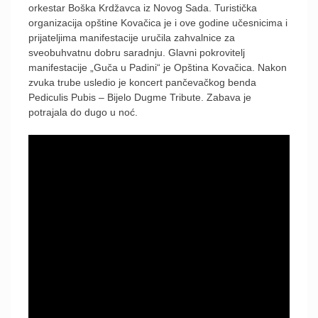
orkestar Boška Krdžavca iz Novog Sada. Turistička
organizacija opštine Kovačica je i ove godine učesnicima i
prijateljima manifestacije uručila zahvalnice za
sveobuhvatnu dobru saradnju. Glavni pokrovitelj
manifestacije „Guča u Padini“ je Opština Kovačica. Nakon
zvuka trube usledio je koncert pančevačkog benda
Pediculis Pubis – Bijelo Dugme Tribute. Zabava je
potrajala do dugo u noć.