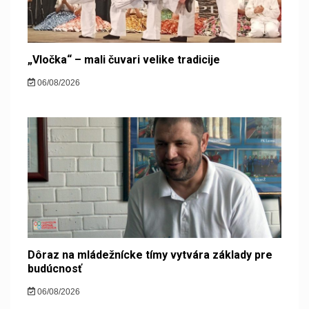
„Vločka“ – mali čuvari velike tradicije
06/08/2026
Dôraz na mládežnícke tímy vytvára základy pre
budúcnosť
06/08/2026