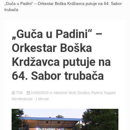
„Guča u Padini“ – Orkestar Boška Krdžavca putuje na 64. Sabor
trubača
„Guča u Padini“ –
Orkestar Boška
Krdžavca putuje na
64. Sabor trubača
TOK
24/06/2025
in
Aktuelne Vesti
,
Društvo
,
Padina
Tagged
Manifestacije
- 1 Minute