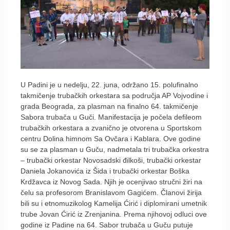
U Padini je u nedelju, 22. juna, održano 15. polufinalno
takmičenje trubačkih orkestara sa područja AP Vojvodine i
grada Beograda, za plasman na finalno 64. takmičenje
Sabora trubača u Guči. Manifestacija je počela defileom
trubačkih orkestara a zvanično je otvorena u Sportskom
centru Dolina himnom Sa Ovčara i Kablara. Ove godine
su se za plasman u Guču, nadmetala tri trubačka orkestra
– trubački orkestar Novosadski đilkoši, trubački orkestar
Daniela Jokanovića iz Šida i trubački orkestar Boška
Krdžavca iz Novog Sada. Njih je ocenjivao stručni žiri na
čelu sa profesorom Branislavom Gagićem. Članovi žirija
bili su i etnomuzikolog Kamelija Ćirić i diplomirani umetnik
trube Jovan Ćirić iz Zrenjanina. Prema njihovoj odluci ove
godine iz Padine na 64. Sabor trubača u Guču putuje