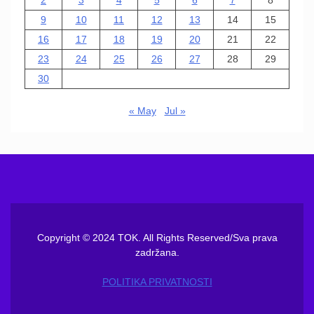
9
10
11
12
13
14
15
16
17
18
19
20
21
22
23
24
25
26
27
28
29
30
« May
Jul »
Copyright © 2024 TOK. All Rights Reserved/Sva prava
zadržana.
POLITIKA PRIVATNOSTI