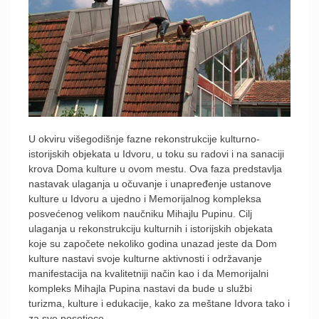
U okviru višegodišnje fazne rekonstrukcije kulturno-
istorijskih objekata u Idvoru, u toku su radovi i na sanaciji
krova Doma kulture u ovom mestu. Ova faza predstavlja
nastavak ulaganja u očuvanje i unapređenje ustanove
kulture u Idvoru a ujedno i Memorijalnog kompleksa
posvećenog velikom naučniku Mihajlu Pupinu. Cilj
ulaganja u rekonstrukciju kulturnih i istorijskih objekata
koje su započete nekoliko godina unazad jeste da Dom
kulture nastavi svoje kulturne aktivnosti i održavanje
manifestacija na kvalitetniji način kao i da Memorijalni
kompleks Mihajla Pupina nastavi da bude u službi
turizma, kulture i edukacije, kako za meštane Idvora tako i
za sve posetioce.