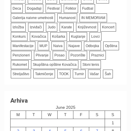
Deca
Događaji
Festival
Folklor
Fudbal
Galerija naivne umetnosti
Humanost
IN MEMORIAM
Izložba
Izviđači
Judo
Karate
Književnost
Koncert
Konkurs
Kovačica
Košarka
Kuglanje
Lovci
Manifestacije
MUP
Naiva
Najave
Odbojka
Opština
Penzioneri
Plivanje
Posao
Pozorište
Praznici
Rukomet
Skupština opštine Kovačica
Stoni tenis
Streljaštvo
Takmičenje
TOOK
Turnir
Vašar
Šah
Arhiva
June 2025
M
T
W
T
F
S
S
1
2
3
4
5
6
7
8