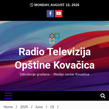
Skip
MONDAY, AUGUST 10, 2026
to
content
Radio Televizija
Opštine Kovačica
Udruženje građana – Medija centar Kovačica
Home
2025
June
19