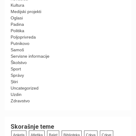
Kultura
Medijski projekti
Oglasi
Padina
Politika
Poljoprivreda
Putnikovo
Samoš
Servisne informacije
Školstvo
Sport
Správy
Știri
Uncategorized
Uzdin
Zdravstvo
Skorašnje teme
Anketa
Atletika
Balet
Biblioteka
Crkva
Crkve