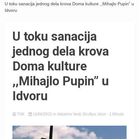
U toku sanacija jednog dela krova Doma kulture ,,Mihajlo Pupin” u
Idvoru
U toku sanacija
jednog dela krova
Doma kulture
,,Mihajlo Pupin” u
Idvoru
TOK
19/06/2025
in
Aktuelne Vesti
,
Društvo
,
Idvor
- 1 Minute