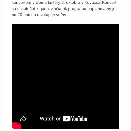
koncertom v Dome kultúry 3. oktobra v Kovačici. Koncert
sa uskutoční 7. júna. Začiatok programu naplanovaný je
na 20 hodinu a vstup je voľný.