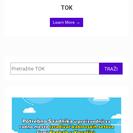
TOK
Learn More →
Search
TRAŽI