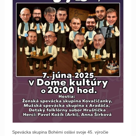
Spevácka skupina Bohémi oslávi svoje 45. výročie