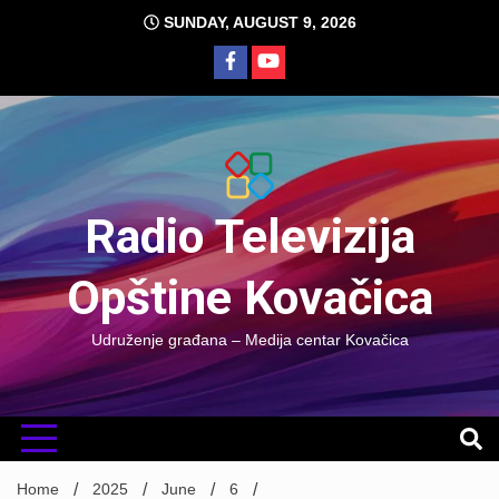
Skip
SUNDAY, AUGUST 9, 2026
to
content
Radio Televizija
Opštine Kovačica
Udruženje građana – Medija centar Kovačica
Home
2025
June
6