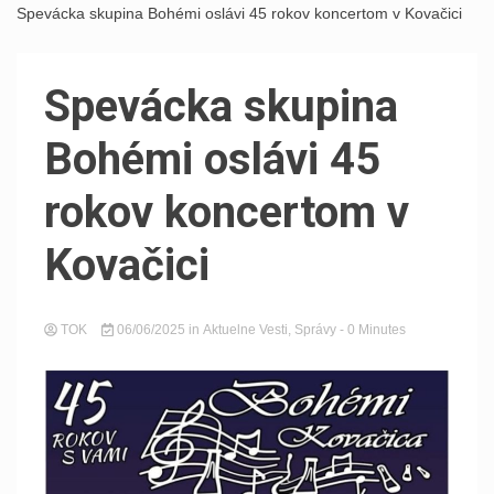
Spevácka skupina Bohémi oslávi 45 rokov koncertom v Kovačici
Spevácka skupina
Bohémi oslávi 45
rokov koncertom v
Kovačici
TOK
06/06/2025
in
Aktuelne Vesti
,
Správy
- 0 Minutes