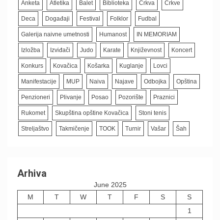
Anketa
Atletika
Balet
Biblioteka
Crkva
Crkve
Deca
Događaji
Festival
Folklor
Fudbal
Galerija naivne umetnosti
Humanost
IN MEMORIAM
Izložba
Izviđači
Judo
Karate
Književnost
Koncert
Konkurs
Kovačica
Košarka
Kuglanje
Lovci
Manifestacije
MUP
Naiva
Najave
Odbojka
Opština
Penzioneri
Plivanje
Posao
Pozorište
Praznici
Rukomet
Skupština opštine Kovačica
Stoni tenis
Streljaštvo
Takmičenje
TOOK
Turnir
Vašar
Šah
Arhiva
June 2025
M
T
W
T
F
S
S
1