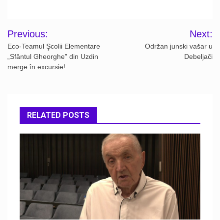
Post
Previous:
Next:
navigation
Eco-Teamul Şcolii Elementare
Održan junski vašar u
„Sfântul Gheorghe” din Uzdin
Debeljači
merge în excursie!
RELATED POSTS