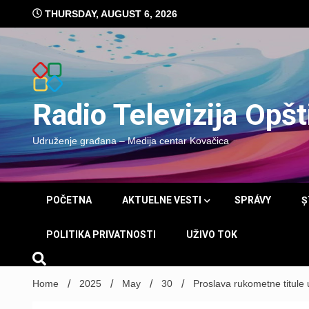
Skip
THURSDAY, AUGUST 6, 2026
to
content
Radio Televizija Opš
Udruženje građana – Medija centar Kovačica
POČETNA
AKTUELNE VESTI
SPRÁVY
Ș
POLITIKA PRIVATNOSTI
UŽIVO TOK
Home
2025
May
30
Proslava rukometne titule 