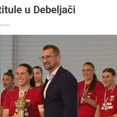
itule u Debeljači
 Minutes