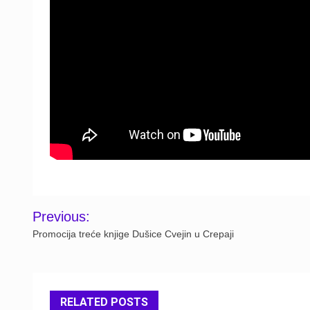
Post
Previous:
navigation
Promocija treće knjige Dušice Cvejin u Crepaji
RELATED POSTS