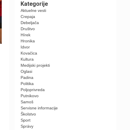
Kategorije
Aktuelne vesti
Crepaja
Debeljača
Društvo
Hírek
Hronika
Idvor
Kovačica
Kultura
Medijski projekti
Oglasi
Padina
Politika
Poljoprivreda
Putnikovo
Samoš
Servisne informacije
Školstvo
Sport
Správy