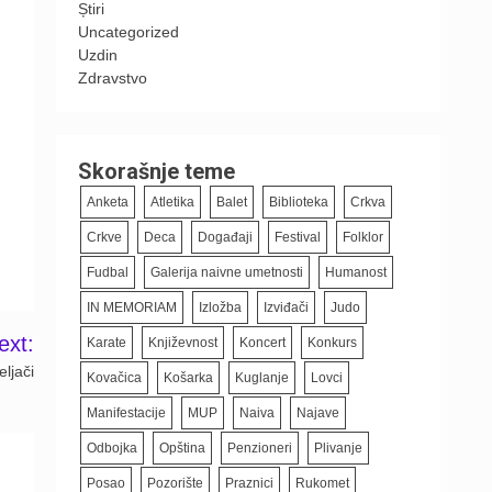
Știri
Uncategorized
Uzdin
Zdravstvo
Skorašnje teme
Anketa
Atletika
Balet
Biblioteka
Crkva
Crkve
Deca
Događaji
Festival
Folklor
Fudbal
Galerija naivne umetnosti
Humanost
IN MEMORIAM
Izložba
Izviđači
Judo
ext:
Karate
Književnost
Koncert
Konkurs
ljači
Kovačica
Košarka
Kuglanje
Lovci
Manifestacije
MUP
Naiva
Najave
Odbojka
Opština
Penzioneri
Plivanje
Posao
Pozorište
Praznici
Rukomet