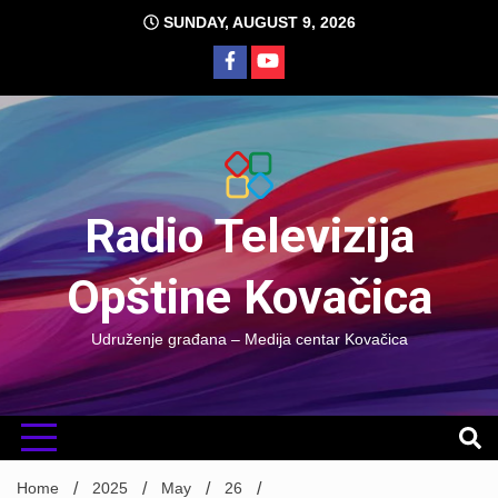
Skip
SUNDAY, AUGUST 9, 2026
to
content
Radio Televizija
Opštine Kovačica
Udruženje građana – Medija centar Kovačica
Home
2025
May
26