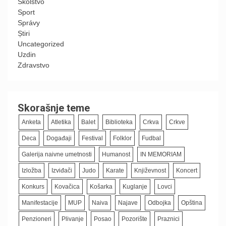
Školstvo
Sport
Správy
Știri
Uncategorized
Uzdin
Zdravstvo
Skorašnje teme
Anketa
Atletika
Balet
Biblioteka
Crkva
Crkve
Deca
Događaji
Festival
Folklor
Fudbal
Galerija naivne umetnosti
Humanost
IN MEMORIAM
Izložba
Izviđači
Judo
Karate
Književnost
Koncert
Konkurs
Kovačica
Košarka
Kuglanje
Lovci
Manifestacije
MUP
Naiva
Najave
Odbojka
Opština
Penzioneri
Plivanje
Posao
Pozorište
Praznici