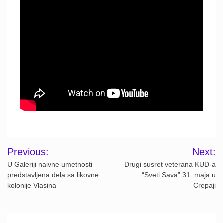
Post
Previous:
Next:
navigation
U Galeriji naivne umetnosti
Drugi susret veterana KUD-a
predstavljena dela sa likovne
“Sveti Sava” 31. maja u
kolonije Vlasina
Crepaji