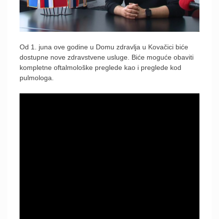
Od 1. juna ove godine u Domu zdravlja u Kovačici biće
dostupne nove zdravstvene usluge. Biće moguće obaviti
kompletne oftalmološke preglede kao i preglede kod
pulmologa.