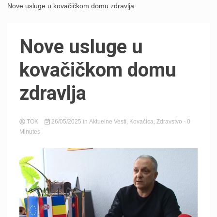
Nove usluge u kovačičkom domu zdravlja
Nove usluge u
kovačičkom domu
zdravlja
TOK
26/05/2025
in
Aktuelne Vesti
,
Kovačica
,
Zdravstvo
- 0
Minutes