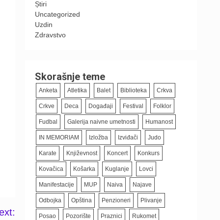
Știri
Uncategorized
Uzdin
Zdravstvo
Skorašnje teme
Anketa
Atletika
Balet
Biblioteka
Crkva
Crkve
Deca
Događaji
Festival
Folklor
Fudbal
Galerija naivne umetnosti
Humanost
IN MEMORIAM
Izložba
Izviđači
Judo
Karate
Književnost
Koncert
Konkurs
Kovačica
Košarka
Kuglanje
Lovci
Manifestacije
MUP
Naiva
Najave
Odbojka
Opština
Penzioneri
Plivanje
ext:
Posao
Pozorište
Praznici
Rukomet