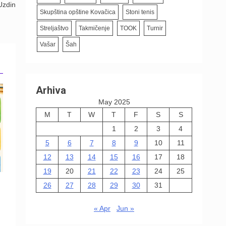
Uzdin
Skupština opštine Kovačica
Stoni tenis
Streljaštvo
Takmičenje
TOOK
Turnir
Vašar
Šah
Arhiva
May 2025
M
T
W
T
F
S
S
1
2
3
4
5
6
7
8
9
10
11
12
13
14
15
16
17
18
19
20
21
22
23
24
25
26
27
28
29
30
31
« Apr
Jun »