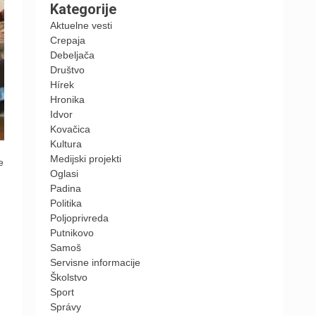
Kategorije
Aktuelne vesti
Crepaja
Debeljača
Društvo
Hírek
Hronika
Idvor
Kovačica
Kultura
Medijski projekti
e
Oglasi
Padina
Politika
Poljoprivreda
Putnikovo
Samoš
Servisne informacije
Školstvo
Sport
Správy