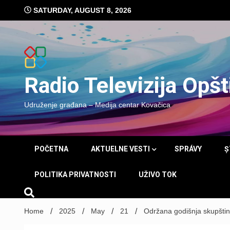
Skip
SATURDAY, AUGUST 8, 2026
to
content
Radio Televizija Opš
Udruženje građana – Medija centar Kovačica
POČETNA
AKTUELNE VESTI
SPRÁVY
Ș
POLITIKA PRIVATNOSTI
UŽIVO TOK
Home
2025
May
21
Održana godišnja skupštin