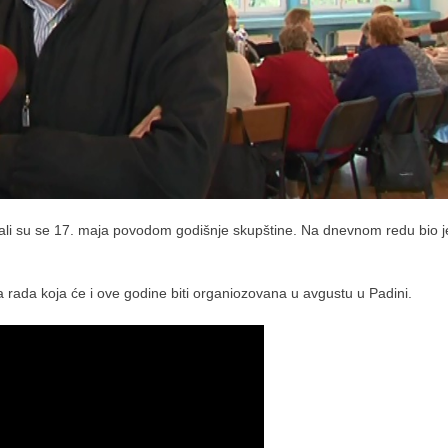
tali su se 17. maja povodom godišnje skupštine. Na dnevnom redu bio j
da rada koja će i ove godine biti organiozovana u avgustu u Padini.