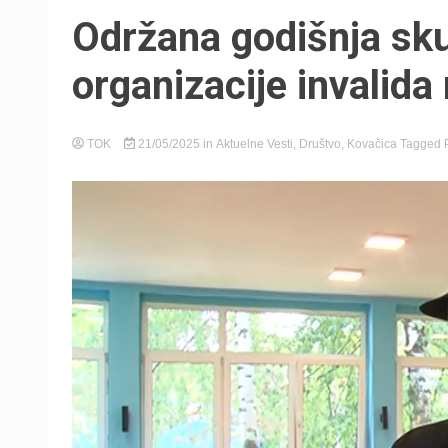
Održana godišnja sk
organizacije invalida
TOK
21/05/2025
in
Aktuelne Vesti
,
Društvo
,
Kovačica
Tagged