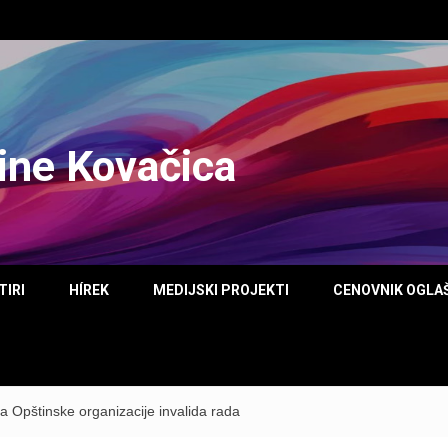
tine Kovačica
TIRI
HÍREK
MEDIJSKI PROJEKTI
CENOVNIK OGLA
a Opštinske organizacije invalida rada