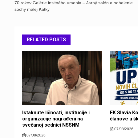
navigation
70 rokov Galérie insitného umenia – Jarný salón a odhalenie
sochy malej Katky
RELATED POSTS
Istaknute ličnosti, institucije i
FK Slavia K
organizacije nagrađeni na
članove u š
svečanoj sednici NSSNM
07/08/2026
07/08/2026