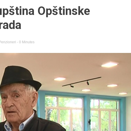
upština Opštinske
 rada
Penzioneri
- 0 Minutes