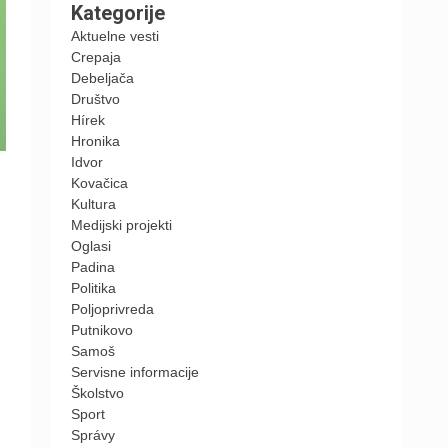
Kategorije
Aktuelne vesti
Crepaja
Debeljača
Društvo
Hírek
Hronika
Idvor
Kovačica
Kultura
Medijski projekti
Oglasi
Padina
Politika
Poljoprivreda
Putnikovo
Samoš
Servisne informacije
Školstvo
Sport
Správy