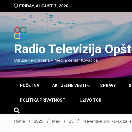
Skip
FRIDAY, AUGUST 7, 2026
to
content
Radio Televizija Opš
Udruženje građana – Medija centar Kovačica
POČETNA
AKTUELNE VESTI
SPRÁVY
Ș
POLITIKA PRIVATNOSTI
UŽIVO TOK
Home
2025
May
15
Preventiva prvi korak za l