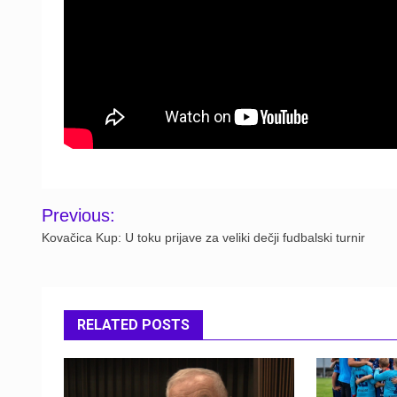
Post
Previous:
navigation
Kovačica Kup: U toku prijave za veliki dečji fudbalski turnir
RELATED POSTS