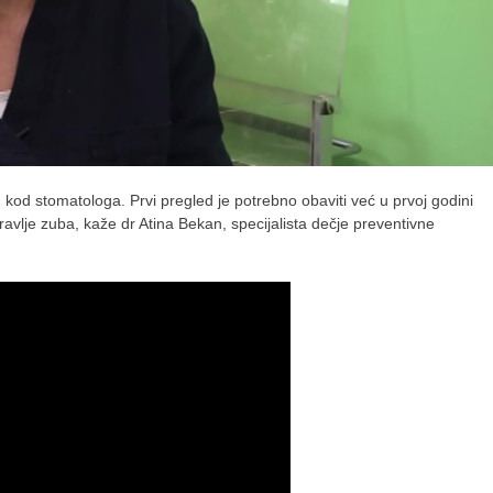
 kod stomatologa. Prvi pregled je potrebno obaviti već u prvoj godini
ravlje zuba, kaže dr Atina Bekan, specijalista dečje preventivne