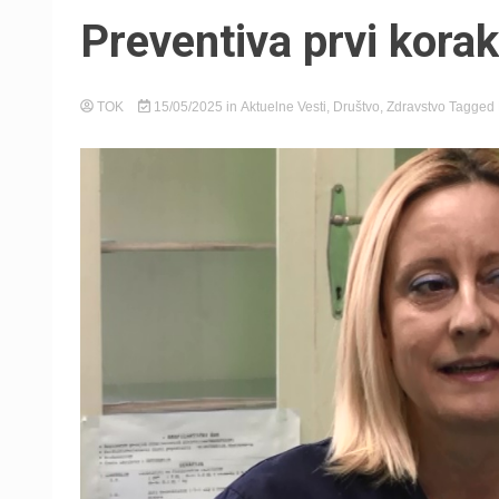
Preventiva prvi korak
TOK
15/05/2025
in
Aktuelne Vesti
,
Društvo
,
Zdravstvo
Tagged