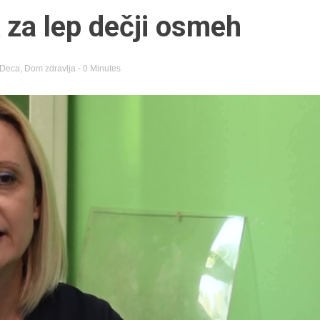
 za lep dečji osmeh
Deca
,
Dom zdravlja
- 0 Minutes