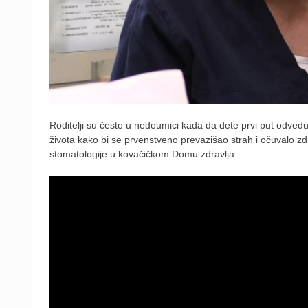
Roditelji su često u nedoumici kada da dete prvi put odvedu
života kako bi se prvenstveno prevazišao strah i očuvalo zd
stomatologije u kovačičkom Domu zdravlja.