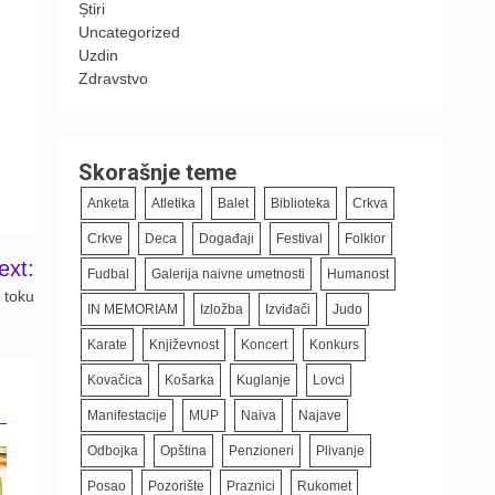
Știri
Uncategorized
Uzdin
Zdravstvo
Skorašnje teme
Anketa
Atletika
Balet
Biblioteka
Crkva
Crkve
Deca
Događaji
Festival
Folklor
ext:
Fudbal
Galerija naivne umetnosti
Humanost
 toku
IN MEMORIAM
Izložba
Izviđači
Judo
Karate
Književnost
Koncert
Konkurs
Kovačica
Košarka
Kuglanje
Lovci
Manifestacije
MUP
Naiva
Najave
Odbojka
Opština
Penzioneri
Plivanje
Posao
Pozorište
Praznici
Rukomet