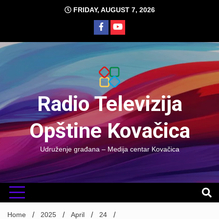
Skip
FRIDAY, AUGUST 7, 2026
to
content
Radio Televizija
Opštine Kovačica
Udruženje građana – Medija centar Kovačica
Home
2025
April
24