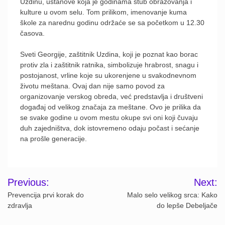
Uzdinu, ustanove koja je godinama stub obrazovanja i
kulture u ovom selu. Tom prilikom, imenovanje kuma
škole za narednu godinu održaće se sa početkom u 12.30
časova.
Sveti Georgije, zaštitnik Uzdina, koji je poznat kao borac
protiv zla i zaštitnik ratnika, simbolizuje hrabrost, snagu i
postojanost, vrline koje su ukorenjene u svakodnevnom
životu meštana. Ovaj dan nije samo povod za
organizovanje verskog obreda, već predstavlja i društveni
događaj od velikog značaja za meštane. Ovo je prilika da
se svake godine u ovom mestu okupe svi oni koji čuvaju
duh zajedništva, dok istovremeno odaju počast i sećanje
na prošle generacije.
Post
Previous:
Next:
navigation
Prevencija prvi korak do
Malo selo velikog srca: Kako
zdravlja
do lepše Debeljače