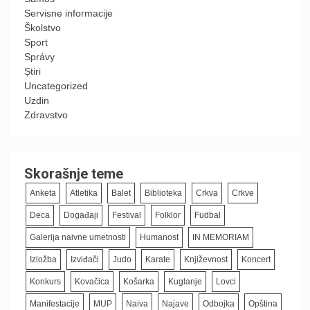
Servisne informacije
Školstvo
Sport
Správy
Știri
Uncategorized
Uzdin
Zdravstvo
Skorašnje teme
Anketa
Atletika
Balet
Biblioteka
Crkva
Crkve
Deca
Događaji
Festival
Folklor
Fudbal
Galerija naivne umetnosti
Humanost
IN MEMORIAM
Izložba
Izviđači
Judo
Karate
Književnost
Koncert
Konkurs
Kovačica
Košarka
Kuglanje
Lovci
Manifestacije
MUP
Naiva
Najave
Odbojka
Opština