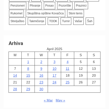
Penzioneri
Plivanje
Posao
Pozorište
Praznici
Rukomet
Skupština opštine Kovačica
Stoni tenis
Streljaštvo
Takmičenje
TOOK
Turnir
Vašar
Šah
Arhiva
April 2025
M
T
W
T
F
S
S
1
2
3
4
5
6
7
8
9
10
11
12
13
14
15
16
17
18
19
20
21
22
23
24
25
26
27
28
29
30
« Mar
May »