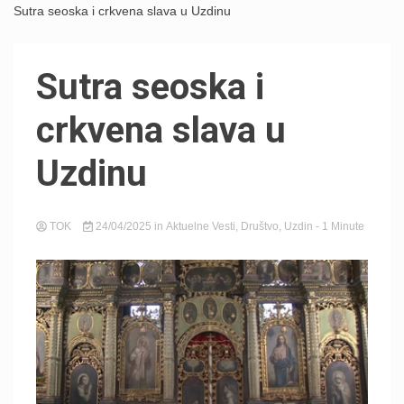
Sutra seoska i crkvena slava u Uzdinu
Sutra seoska i
crkvena slava u
Uzdinu
TOK
24/04/2025
in
Aktuelne Vesti
,
Društvo
,
Uzdin
- 1 Minute