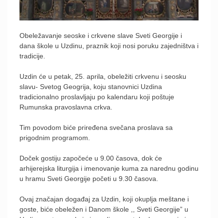
Obeležavanje seoske i crkvene slave Sveti Georgije i
dana škole u Uzdinu, praznik koji nosi poruku zajedništva i
tradicije.
Uzdin će u petak, 25. aprila, obeležiti crkvenu i seosku
slavu- Svetog Geogrija, koju stanovnici Uzdina
tradicionalno proslavljaju po kalendaru koji poštuje
Rumunska pravoslavna crkva.
Tim povodom biće priređena svečana proslava sa
prigodnim programom.
Doček gostiju započeće u 9.00 časova, dok će
arhijerejska liturgija i imenovanje kuma za narednu godinu
u hramu Sveti Georgije početi u 9.30 časova.
Ovaj značajan događaj za Uzdin, koji okuplja meštane i
goste, biće obeležen i Danom škole ,, Sveti Georgije” u