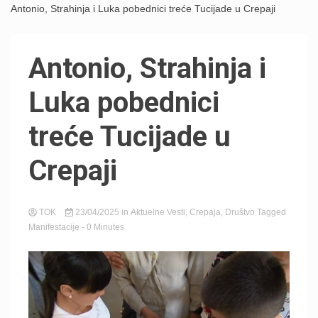
Antonio, Strahinja i Luka pobednici treće Tucijade u Crepaji
Antonio, Strahinja i
Luka pobednici
treće Tucijade u
Crepaji
TOK
23/04/2025
in
Aktuelne Vesti
,
Crepaja
,
Društvo
Tagged
Manifestacije
- 0 Minutes