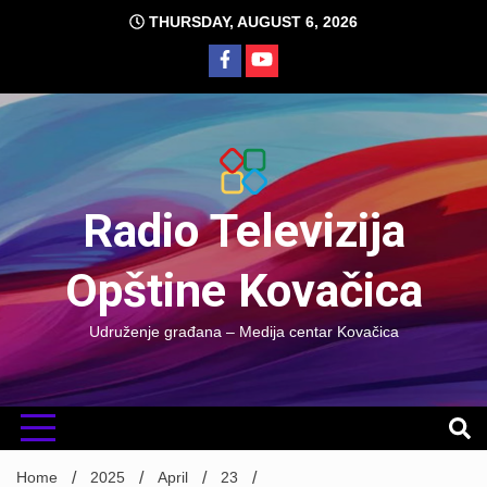
Skip
THURSDAY, AUGUST 6, 2026
to
content
Radio Televizija
Opštine Kovačica
Udruženje građana – Medija centar Kovačica
Home
2025
April
23