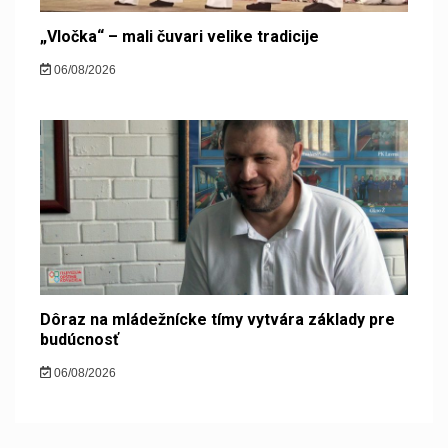
„Vločka“ – mali čuvari velike tradicije
06/08/2026
Dôraz na mládežnícke tímy vytvára základy pre
budúcnosť
06/08/2026