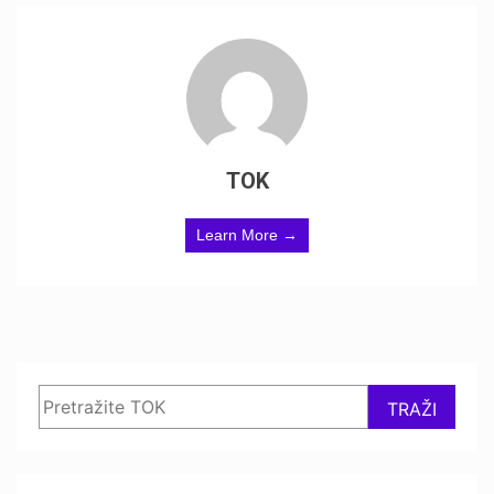
TOK
Learn More →
Search
TRAŽI