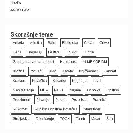
Uzdin
Zdravstvo
Skorašnje teme
Anketa
Atletika
Balet
Biblioteka
Crkva
Crkve
Deca
Događaji
Festival
Folklor
Fudbal
Galerija naivne umetnosti
Humanost
IN MEMORIAM
Izložba
Izviđači
Judo
Karate
Književnost
Koncert
Konkurs
Kovačica
Košarka
Kuglanje
Lovci
Manifestacije
MUP
Naiva
Najave
Odbojka
Opština
Penzioneri
Plivanje
Posao
Pozorište
Praznici
Rukomet
Skupština opštine Kovačica
Stoni tenis
Streljaštvo
Takmičenje
TOOK
Turnir
Vašar
Šah