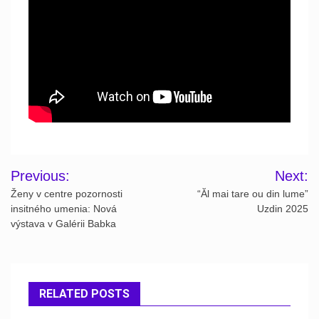
Post
Previous:
Next:
navigation
Ženy v centre pozornosti
“Ăl mai tare ou din lume”
insitného umenia: Nová
Uzdin 2025
výstava v Galérii Babka
RELATED POSTS