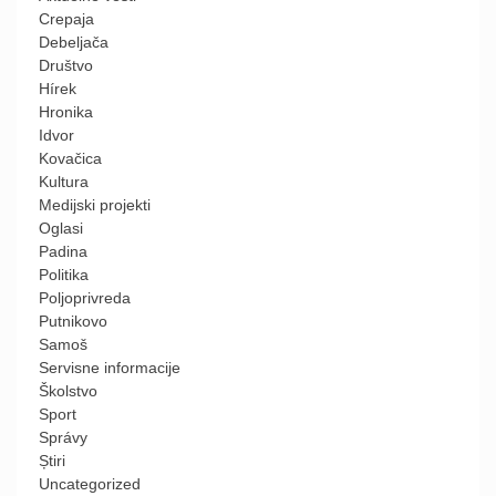
Crepaja
Debeljača
Društvo
Hírek
Hronika
Idvor
Kovačica
Kultura
Medijski projekti
Oglasi
Padina
Politika
Poljoprivreda
Putnikovo
Samoš
Servisne informacije
Školstvo
Sport
Správy
Știri
Uncategorized